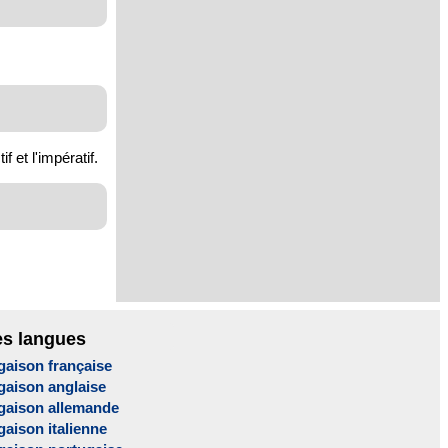
 et l'impératif.
es langues
gaison française
gaison anglaise
gaison allemande
aison italienne