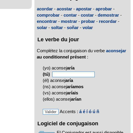
acordar
-
acostar
-
apostar
-
aprobar
-
comprobar
-
contar
-
costar
-
demostrar
-
encontrar
-
mostrar
-
probar
-
recordar
-
solar
-
soltar
-
soñar
-
volar
Le verbe du jour
Complétez la conjugaison du verbe
aconsejar
au conditionnel présent
:
(yo) aconsej
aría
(tú)
(él) aconsej
aría
(ns) aconsej
aríamos
(vs) aconsej
aríais
(ellos) aconsej
arían
Accents :
á
é
í
ó
ú
ñ
Logiciel de conjugaison
El Conjugador est aussi disponible