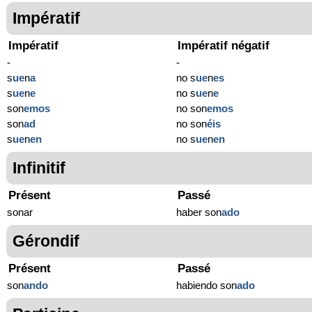
Impératif
Impératif
Impératif négatif
-
-
s
ue
n
a
no s
ue
n
es
s
ue
n
e
no s
ue
n
e
son
emos
no son
emos
son
ad
no son
éis
s
ue
n
en
no s
ue
n
en
Infinitif
Présent
Passé
sonar
haber son
ado
Gérondif
Présent
Passé
son
ando
habiendo son
ado