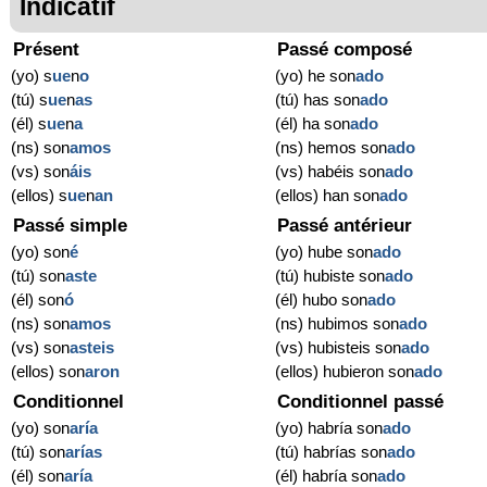
Indicatif
Présent
Passé composé
(yo) s
ue
n
o
(yo) he son
ado
(tú) s
ue
n
as
(tú) has son
ado
(él) s
ue
n
a
(él) ha son
ado
(ns) son
amos
(ns) hemos son
ado
(vs) son
áis
(vs) habéis son
ado
(ellos) s
ue
n
an
(ellos) han son
ado
Passé simple
Passé antérieur
(yo) son
é
(yo) hube son
ado
(tú) son
aste
(tú) hubiste son
ado
(él) son
ó
(él) hubo son
ado
(ns) son
amos
(ns) hubimos son
ado
(vs) son
asteis
(vs) hubisteis son
ado
(ellos) son
aron
(ellos) hubieron son
ado
Conditionnel
Conditionnel passé
(yo) son
aría
(yo) habría son
ado
(tú) son
arías
(tú) habrías son
ado
(él) son
aría
(él) habría son
ado