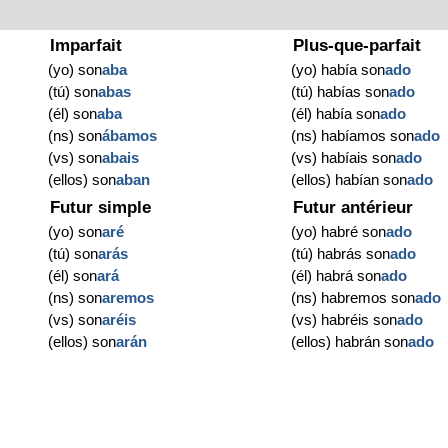
Imparfait
Plus-que-parfait
(yo) son
aba
(yo) había son
ado
(tú) son
abas
(tú) habías son
ado
(él) son
aba
(él) había son
ado
(ns) son
ábamos
(ns) habíamos son
ado
(vs) son
abais
(vs) habíais son
ado
(ellos) son
aban
(ellos) habían son
ado
Futur simple
Futur antérieur
(yo) son
aré
(yo) habré son
ado
(tú) son
arás
(tú) habrás son
ado
(él) son
ará
(él) habrá son
ado
(ns) son
aremos
(ns) habremos son
ado
(vs) son
aréis
(vs) habréis son
ado
(ellos) son
arán
(ellos) habrán son
ado