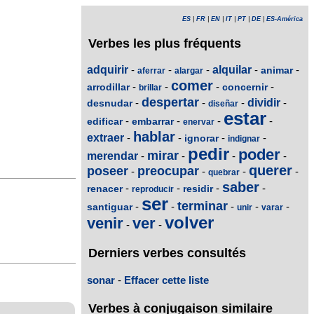
ES
|
FR
|
EN
|
IT
|
PT
|
DE
|
ES-América
Verbes les plus fréquents
adquirir
-
-
-
alquilar
-
-
animar
aferrar
alargar
comer
-
-
-
-
arrodillar
concernir
brillar
despertar
-
-
-
dividir
-
desnudar
diseñar
estar
-
-
-
-
edificar
embarrar
enervar
hablar
extraer
-
-
-
-
ignorar
indignar
pedir
poder
mirar
merendar
-
-
-
-
querer
poseer
preocupar
-
-
-
-
quebrar
saber
-
-
-
-
renacer
residir
reproducir
ser
terminar
-
-
-
-
-
santiguar
unir
varar
volver
venir
ver
-
-
Derniers verbes consultés
sonar
-
Effacer cette liste
Verbes à conjugaison similaire