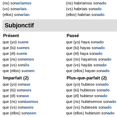
(ns) son
aríamos
(ns) habríamos son
ado
(vs) son
aríais
(vs) habríais son
ado
(ellos) son
arían
(ellos) habrían son
ado
Subjonctif
Présent
Passé
que (yo) s
ue
n
e
que (yo) haya son
ado
que (tú) s
ue
n
es
que (tú) hayas son
ado
que (él) s
ue
n
e
que (él) haya son
ado
que (ns) son
emos
que (ns) hayamos son
ado
que (vs) son
éis
que (vs) hayáis son
ado
que (ellos) s
ue
n
en
que (ellos) hayan son
ado
Imparfait (2)
Plus-que-parfait (2)
que (yo) son
ase
que (yo) hubiese son
ado
que (tú) son
ases
que (tú) hubieses son
ado
que (él) son
ase
que (él) hubiese son
ado
que (ns) son
ásemos
que (ns) hubiésemos son
ado
que (vs) son
aseis
que (vs) hubieseis son
ado
que (ellos) son
asen
que (ellos) hubiesen son
ado