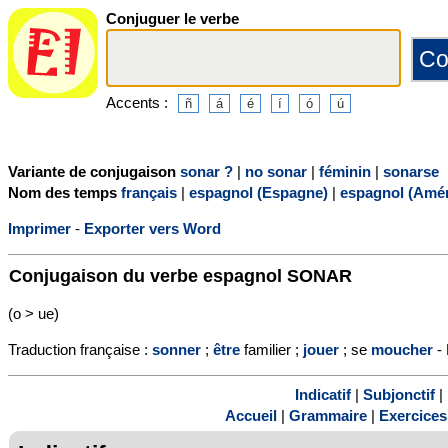
Conjuguer le verbe
Accents :
Variante de conjugaison
sonar ?
|
no sonar
|
féminin
|
sonarse
Nom des temps
français
|
espagnol (Espagne)
|
espagnol (Amér
Imprimer
-
Exporter vers Word
Conjugaison du verbe espagnol
SONAR
(o > ue)
Traduction française :
sonner
;
être
familier ;
jouer
; se
moucher
- 
Indicatif
|
Subjonctif
|
Accueil
|
Grammaire
|
Exercices