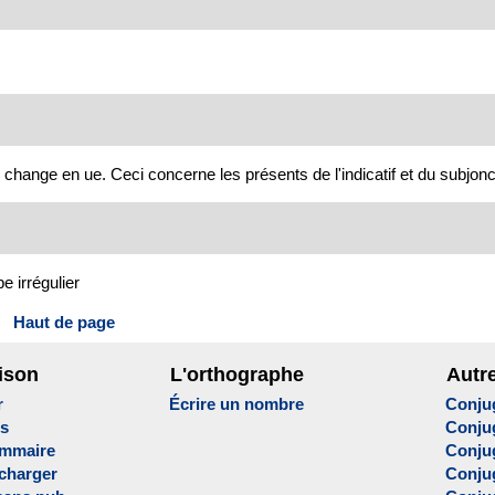
hange en ue. Ceci concerne les présents de l'indicatif et du subjonctif
e irrégulier
Haut de page
ison
L'orthographe
Autr
r
Écrire un nombre
Conju
es
Conju
ammaire
Conju
écharger
Conjug