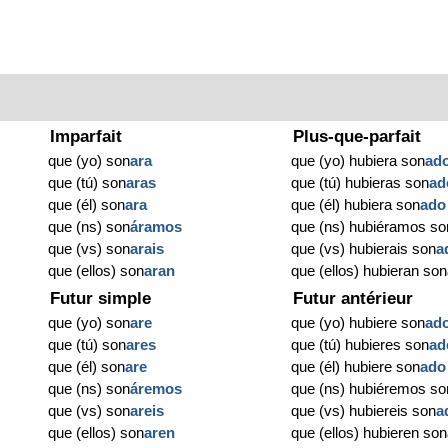
Imparfait
Plus-que-parfait
que (yo) son
ara
que (yo) hubiera son
ad
que (tú) son
aras
que (tú) hubieras son
ad
que (él) son
ara
que (él) hubiera son
ado
que (ns) son
áramos
que (ns) hubiéramos so
que (vs) son
arais
que (vs) hubierais son
a
que (ellos) son
aran
que (ellos) hubieran son
Futur simple
Futur antérieur
que (yo) son
are
que (yo) hubiere son
ad
que (tú) son
ares
que (tú) hubieres son
ad
que (él) son
are
que (él) hubiere son
ado
que (ns) son
áremos
que (ns) hubiéremos so
que (vs) son
areis
que (vs) hubiereis son
a
que (ellos) son
aren
que (ellos) hubieren son