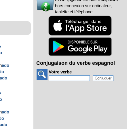
hors connexion sur ordinateur,
tablette et téléphone.
o
o
Conjugaison du verbe espagnol
n
ado
do
Votre verbe
ado
o
o
n
ado
do
ado