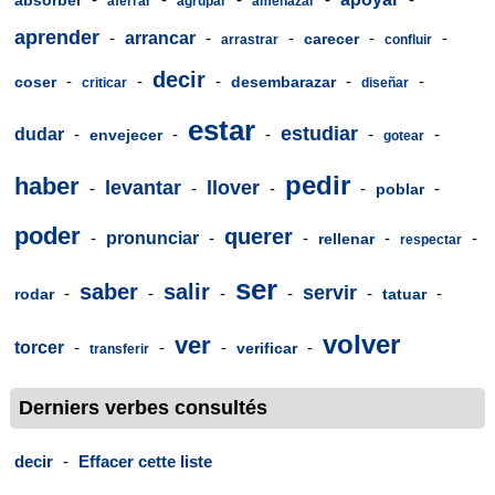
aferrar
agrupar
amenazar
aprender
-
arrancar
-
-
-
-
carecer
arrastrar
confluir
decir
-
-
-
-
-
coser
desembarazar
criticar
diseñar
estar
estudiar
dudar
-
-
-
-
-
envejecer
gotear
pedir
haber
levantar
llover
-
-
-
-
-
poblar
poder
querer
-
pronunciar
-
-
-
-
rellenar
respectar
ser
saber
salir
servir
-
-
-
-
-
-
rodar
tatuar
volver
ver
torcer
-
-
-
-
verificar
transferir
Derniers verbes consultés
decir
-
Effacer cette liste