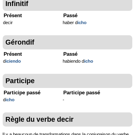
Infinitif
Présent
Passé
decir
haber d
icho
Gérondif
Présent
Passé
d
iciendo
habiendo d
icho
Participe
Participe passé
Participe passé
d
icho
-
Règle du verbe decir
Il y a beaucoup de transformations dans la conjugaison du verbe