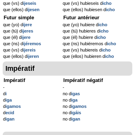
que (vs) d
ijeseis
que (vs) hubieseis d
icho
que (ellos) d
ijesen
que (ellos) hubiesen d
icho
Futur simple
Futur antérieur
que (yo) d
ijere
que (yo) hubiere d
icho
que (tú) d
ijeres
que (tú) hubieres d
icho
que (él) d
ijere
que (él) hubiere d
icho
que (ns) d
ijéremos
que (ns) hubiéremos d
icho
que (vs) d
ijereis
que (vs) hubiereis d
icho
que (ellos) d
ijeren
que (ellos) hubieren d
icho
Impératif
Impératif
Impératif négatif
-
-
d
i
no d
igas
d
iga
no d
iga
d
igamos
no d
igamos
d
ecid
no d
igáis
d
igan
no d
igan