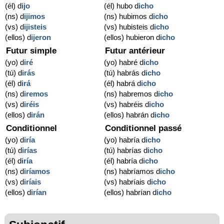
(él) d
ijo
(él) hubo d
icho
(ns) d
ijimos
(ns) hubimos d
icho
(vs) d
ijisteis
(vs) hubisteis d
icho
(ellos) d
ijeron
(ellos) hubieron d
icho
Futur simple
Futur antérieur
(yo) d
iré
(yo) habré d
icho
(tú) d
irás
(tú) habrás d
icho
(él) d
irá
(él) habrá d
icho
(ns) d
iremos
(ns) habremos d
icho
(vs) d
iréis
(vs) habréis d
icho
(ellos) d
irán
(ellos) habrán d
icho
Conditionnel
Conditionnel passé
(yo) d
iría
(yo) habría d
icho
(tú) d
irías
(tú) habrías d
icho
(él) d
iría
(él) habría d
icho
(ns) d
iríamos
(ns) habríamos d
icho
(vs) d
iríais
(vs) habríais d
icho
(ellos) d
irían
(ellos) habrían d
icho