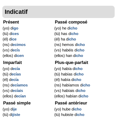
Indicatif
Présent
Passé composé
(yo) d
igo
(yo) he d
icho
(tú) d
ices
(tú) has d
icho
(él) d
ice
(él) ha d
icho
(ns) d
ecimos
(ns) hemos d
icho
(vs) d
ecís
(vs) habéis d
icho
(ellos) d
icen
(ellos) han d
icho
Imparfait
Plus-que-parfait
(yo) d
ecía
(yo) había d
icho
(tú) d
ecías
(tú) habías d
icho
(él) d
ecía
(él) había d
icho
(ns) d
ecíamos
(ns) habíamos d
icho
(vs) d
ecíais
(vs) habíais d
icho
(ellos) d
ecían
(ellos) habían d
icho
Passé simple
Passé antérieur
(yo) d
ije
(yo) hube d
icho
(tú) d
ijiste
(tú) hubiste d
icho