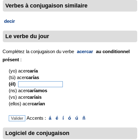
Verbes à conjugaison similaire
decir
Le verbe du jour
Complétez la conjugaison du verbe
acercar
au conditionnel
présent
:
(yo) acer
caría
(tú) acer
carías
(él)
(ns) acer
caríamos
(vs) acer
caríais
(ellos) acer
carían
Accents :
á
é
í
ó
ú
ñ
Logiciel de conjugaison