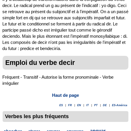
decir. Le radical prend un g au présent de l'indicatif : yo digo. Ceci
se retrouve au présent du subjonctif et à l'impératif. On a un passé
simple fort en dij qui se retrouve aux subjonctifs imparfait et futur.
Le futur et le conditionnel se forment à partir du radical dir. Le
participe passé dicho est irrégulier tout comme le gérondif
deciendo. Mais le plus étonnant est l'impératif monosyllabique : di.
Les composés de decir n'ont pas les irrégularités de l'impératif et
du futur : predice et bendeciría.
Emploi du verbe decir
Fréquent - Transitif - Autorise la forme pronominale - Verbe
irrégulier
Haut de page
ES
|
FR
|
EN
|
IT
|
PT
|
DE
|
ES-América
Verbes les plus fréquents
-
-
-
-
apoyar
-
absorber