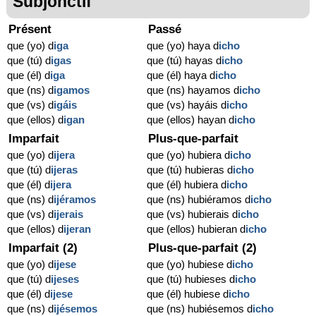
Subjonctif
Présent
Passé
que (yo) d
iga
que (yo) haya d
icho
que (tú) d
igas
que (tú) hayas d
icho
que (él) d
iga
que (él) haya d
icho
que (ns) d
igamos
que (ns) hayamos d
icho
que (vs) d
igáis
que (vs) hayáis d
icho
que (ellos) d
igan
que (ellos) hayan d
icho
Imparfait
Plus-que-parfait
que (yo) d
ijera
que (yo) hubiera d
icho
que (tú) d
ijeras
que (tú) hubieras d
icho
que (él) d
ijera
que (él) hubiera d
icho
que (ns) d
ijéramos
que (ns) hubiéramos d
icho
que (vs) d
ijerais
que (vs) hubierais d
icho
que (ellos) d
ijeran
que (ellos) hubieran d
icho
Imparfait (2)
Plus-que-parfait (2)
que (yo) d
ijese
que (yo) hubiese d
icho
que (tú) d
ijeses
que (tú) hubieses d
icho
que (él) d
ijese
que (él) hubiese d
icho
que (ns) d
ijésemos
que (ns) hubiésemos d
icho