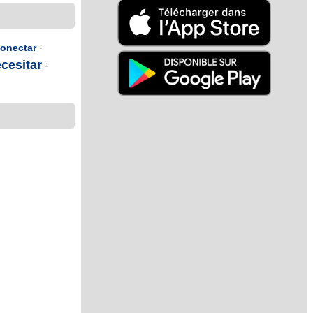
-
onectar
cesitar
-