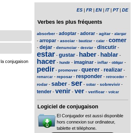
ES
|
FR
|
EN
|
IT
|
PT
|
DE
Verbes les plus fréquents
-
adoptar
-
adorar
-
-
absorber
agitar
alargar
comer
-
arropar
-
-
-
-
asociar
bautizar
calar
dejar
discutir
-
-
-
-
-
denunciar
desviar
estar
haber
hablar
gustar
-
-
-
-
hacer
 la conjugaison
-
-
imaginar
-
-
-
inflar
hundir
obligar
pedir
querer
realizar
-
-
-
-
promover
responder
-
-
-
-
reposar
remarcar
retroceder
ser
saber
-
-
-
-
-
rodar
sobrevivir
sobar
venir
ver
tender
-
-
-
-
verificar
volcar
Logiciel de conjugaison
El Conjugador est aussi disponible
hors connexion sur ordinateur,
tablette et téléphone.