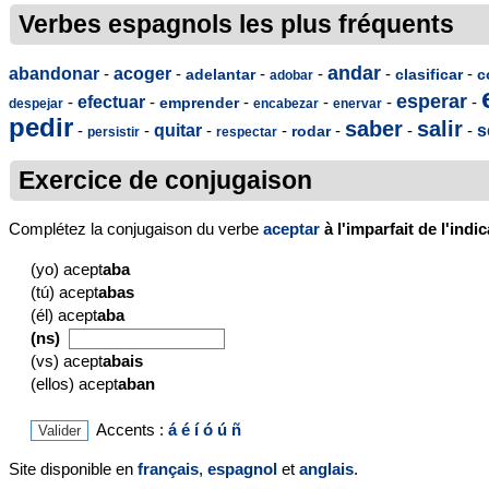
Verbes espagnols les plus fréquents
andar
abandonar
-
acoger
-
-
-
-
-
adelantar
clasificar
c
adobar
esperar
-
efectuar
-
-
-
-
-
emprender
despejar
encabezar
enervar
pedir
saber
salir
-
-
quitar
-
-
-
-
-
s
rodar
persistir
respectar
Exercice de conjugaison
Complétez la conjugaison du verbe
aceptar
à l'imparfait de l'indic
(yo) acept
aba
(tú) acept
abas
(él) acept
aba
(ns)
(vs) acept
abais
(ellos) acept
aban
Accents :
á
é
í
ó
ú
ñ
Site disponible en
français
,
espagnol
et
anglais
.