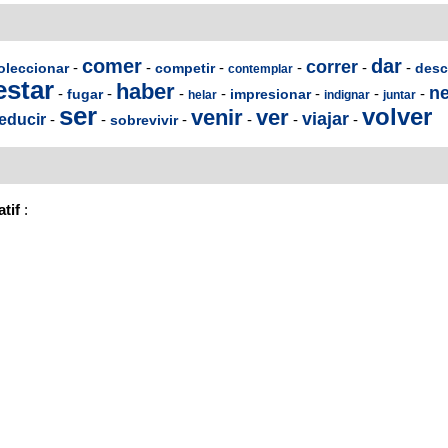
comer
dar
correr
-
-
-
-
-
-
oleccionar
competir
desc
contemplar
estar
haber
ne
-
-
-
-
-
-
-
fugar
impresionar
helar
indignar
juntar
ser
volver
venir
ver
viajar
educir
-
-
-
-
-
-
sobrevivir
atif
: