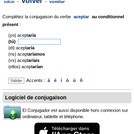
volver
-
-
vomitar
volcar
Complétez la conjugaison du verbe
aceptar
au conditionnel
présent
:
(yo) acept
aría
(tú)
(él) acept
aría
(ns) acept
aríamos
(vs) acept
aríais
(ellos) acept
arían
Accents :
á
é
í
ó
ú
ñ
Logiciel de conjugaison
El Conjugador est aussi disponible hors connexion sur
ordinateur, tablette et téléphone.