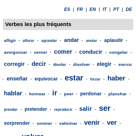
ES
|
FR
|
EN
|
IT
|
PT
|
DE
Verbes les plus fréquents
andar
-
-
-
-
-
aplaudir
-
afligir
aflorar
agrandar
anotar
comer
conducir
-
-
-
-
-
avergonzar
cerner
congelar
decir
corregir
elegir
-
-
-
-
-
disolver
diseñar
enervar
estar
haber
enseñar
-
-
equivocar
-
-
-
-
forzar
ir
hablar
-
-
-
-
perdonar
-
-
hornear
peer
planchar
ser
salir
-
pretender
-
-
-
-
prendar
reproducir
venir
ver
sorprender
-
-
-
-
-
vaticinar
sostener