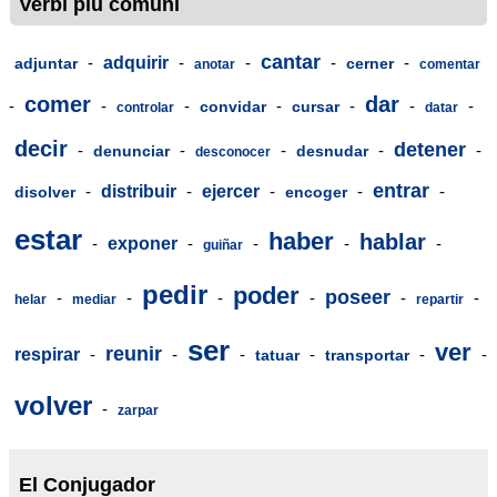
Verbi più comuni
cantar
-
adquirir
-
-
-
-
adjuntar
cerner
anotar
comentar
comer
dar
-
-
-
-
-
-
-
convidar
cursar
controlar
datar
decir
detener
-
-
-
-
-
denunciar
desnudar
desconocer
entrar
-
distribuir
-
ejercer
-
-
-
disolver
encoger
estar
haber
hablar
-
exponer
-
-
-
-
guiñar
pedir
poder
poseer
-
-
-
-
-
-
helar
mediar
repartir
ser
ver
reunir
respirar
-
-
-
-
-
-
tatuar
transportar
volver
-
zarpar
El Conjugador