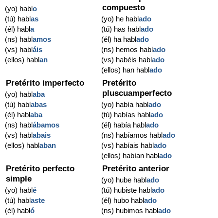
compuesto
(yo) habl
o
(tú) habl
as
(yo) he habl
ado
(él) habl
a
(tú) has habl
ado
(ns) habl
amos
(él) ha habl
ado
(vs) habl
áis
(ns) hemos habl
ado
(ellos) habl
an
(vs) habéis habl
ado
(ellos) han habl
ado
Pretérito imperfecto
Pretérito
pluscuamperfecto
(yo) habl
aba
(tú) habl
abas
(yo) había habl
ado
(él) habl
aba
(tú) habías habl
ado
(ns) habl
ábamos
(él) había habl
ado
(vs) habl
abais
(ns) habíamos habl
ado
(ellos) habl
aban
(vs) habíais habl
ado
(ellos) habían habl
ado
Pretérito perfecto
Pretérito anterior
simple
(yo) hube habl
ado
(yo) habl
é
(tú) hubiste habl
ado
(tú) habl
aste
(él) hubo habl
ado
(él) habl
ó
(ns) hubimos habl
ado