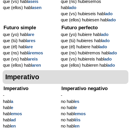
que (vs) habl
aseis
que (ns) hubiésemos
que (ellos) habl
asen
habl
ado
que (vs) hubieseis habl
ado
que (ellos) hubiesen habl
ado
Futuro simple
Futuro perfecto
que (yo) habl
are
que (yo) hubiere habl
ado
que (tú) habl
ares
que (tú) hubieres habl
ado
que (él) habl
are
que (él) hubiere habl
ado
que (ns) habl
áremos
que (ns) hubiéremos habl
ado
que (vs) habl
areis
que (vs) hubiereis habl
ado
que (ellos) habl
aren
que (ellos) hubieren habl
ado
Imperativo
Imperativo
Imperativo negativo
-
-
habl
a
no habl
es
habl
e
no habl
e
habl
emos
no habl
emos
habl
ad
no habl
éis
habl
en
no habl
en