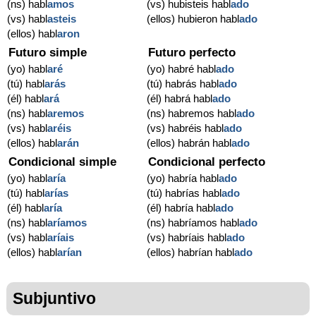
(ns) habl
amos
(vs) hubisteis habl
ado
(vs) habl
asteis
(ellos) hubieron habl
ado
(ellos) habl
aron
Futuro simple
Futuro perfecto
(yo) habl
aré
(yo) habré habl
ado
(tú) habl
arás
(tú) habrás habl
ado
(él) habl
ará
(él) habrá habl
ado
(ns) habl
aremos
(ns) habremos habl
ado
(vs) habl
aréis
(vs) habréis habl
ado
(ellos) habl
arán
(ellos) habrán habl
ado
Condicional simple
Condicional perfecto
(yo) habl
aría
(yo) habría habl
ado
(tú) habl
arías
(tú) habrías habl
ado
(él) habl
aría
(él) habría habl
ado
(ns) habl
aríamos
(ns) habríamos habl
ado
(vs) habl
aríais
(vs) habríais habl
ado
(ellos) habl
arían
(ellos) habrían habl
ado
Subjuntivo