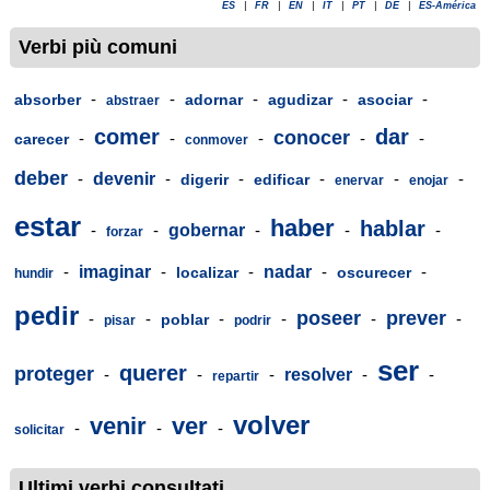
ES
|
FR
|
EN
|
IT
|
PT
|
DE
|
ES-América
Verbi più comuni
-
-
-
-
-
absorber
adornar
agudizar
asociar
abstraer
comer
dar
conocer
-
-
-
-
-
carecer
conmover
deber
-
devenir
-
-
-
-
-
digerir
edificar
enervar
enojar
estar
haber
hablar
-
-
gobernar
-
-
-
forzar
-
imaginar
-
-
nadar
-
-
localizar
oscurecer
hundir
pedir
poseer
prever
-
-
-
-
-
-
poblar
pisar
podrir
ser
querer
proteger
-
-
-
resolver
-
-
repartir
volver
venir
ver
-
-
-
solicitar
Ultimi verbi consultati