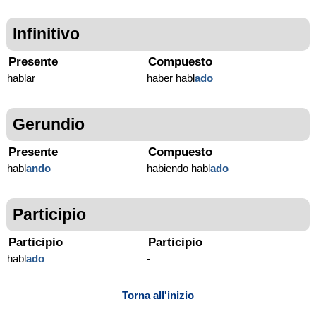
Infinitivo
Presente
Compuesto
hablar
haber habl
ado
Gerundio
Presente
Compuesto
habl
ando
habiendo habl
ado
Participio
Participio
Participio
habl
ado
-
Torna all'inizio