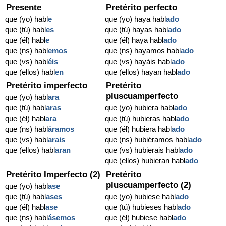
Presente
Pretérito perfecto
que (yo) habl
e
que (yo) haya habl
ado
que (tú) habl
es
que (tú) hayas habl
ado
que (él) habl
e
que (él) haya habl
ado
que (ns) habl
emos
que (ns) hayamos habl
ado
que (vs) habl
éis
que (vs) hayáis habl
ado
que (ellos) habl
en
que (ellos) hayan habl
ado
Pretérito imperfecto
Pretérito
pluscuamperfecto
que (yo) habl
ara
que (tú) habl
aras
que (yo) hubiera habl
ado
que (él) habl
ara
que (tú) hubieras habl
ado
que (ns) habl
áramos
que (él) hubiera habl
ado
que (vs) habl
arais
que (ns) hubiéramos habl
ado
que (ellos) habl
aran
que (vs) hubierais habl
ado
que (ellos) hubieran habl
ado
Pretérito Imperfecto (2)
Pretérito
pluscuamperfecto (2)
que (yo) habl
ase
que (tú) habl
ases
que (yo) hubiese habl
ado
que (él) habl
ase
que (tú) hubieses habl
ado
que (ns) habl
ásemos
que (él) hubiese habl
ado