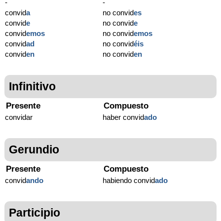
-
-
convid
a
no convid
es
convid
e
no convid
e
convid
emos
no convid
emos
convid
ad
no convid
éis
convid
en
no convid
en
Infinitivo
Presente
Compuesto
convidar
haber convid
ado
Gerundio
Presente
Compuesto
convid
ando
habiendo convid
ado
Participio