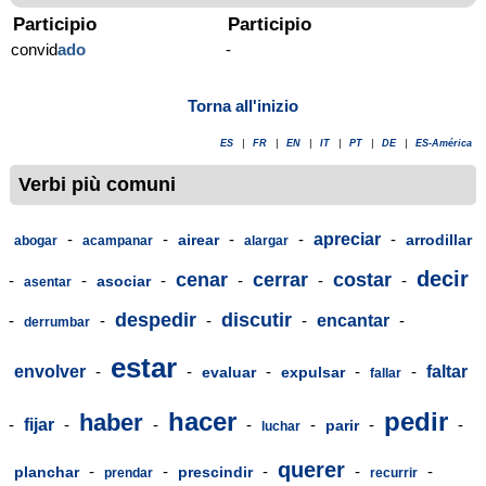
Participio
Participio
convid
ado
-
Torna all'inizio
ES
|
FR
|
EN
|
IT
|
PT
|
DE
|
ES-América
Verbi più comuni
-
-
-
-
apreciar
-
airear
arrodillar
abogar
acampanar
alargar
decir
cenar
cerrar
costar
-
-
-
-
-
-
asociar
asentar
despedir
discutir
-
-
-
-
encantar
-
derrumbar
estar
envolver
-
-
-
-
-
faltar
evaluar
expulsar
fallar
hacer
pedir
haber
-
fijar
-
-
-
-
-
-
parir
luchar
querer
-
-
-
-
-
planchar
prescindir
prendar
recurrir