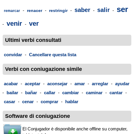
ser
saber
salir
-
-
-
-
-
renacer
restringir
remarcar
venir
ver
-
-
Ultimi verbi consultati
convidar
-
Cancellare questa lista
Verbi con coniugazione simile
acabar
-
aceptar
-
aconsejar
-
amar
-
arreglar
-
ayudar
-
bailar
-
bañar
-
callar
-
cambiar
-
caminar
-
cantar
-
casar
-
cenar
-
comprar
-
hablar
Software di coniugazione
El Conjugador è disponibile anche offline su computer,