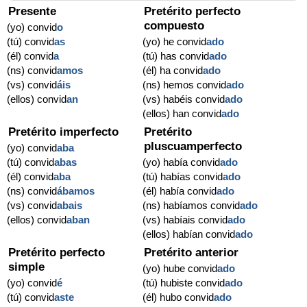
Presente
Pretérito perfecto
compuesto
(yo) convid
o
(tú) convid
as
(yo) he convid
ado
(él) convid
a
(tú) has convid
ado
(ns) convid
amos
(él) ha convid
ado
(vs) convid
áis
(ns) hemos convid
ado
(ellos) convid
an
(vs) habéis convid
ado
(ellos) han convid
ado
Pretérito imperfecto
Pretérito
pluscuamperfecto
(yo) convid
aba
(tú) convid
abas
(yo) había convid
ado
(él) convid
aba
(tú) habías convid
ado
(ns) convid
ábamos
(él) había convid
ado
(vs) convid
abais
(ns) habíamos convid
ado
(ellos) convid
aban
(vs) habíais convid
ado
(ellos) habían convid
ado
Pretérito perfecto
Pretérito anterior
simple
(yo) hube convid
ado
(yo) convid
é
(tú) hubiste convid
ado
(tú) convid
aste
(él) hubo convid
ado