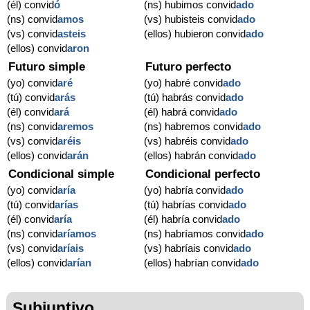
(él) convid
ó
(ns) hubimos convid
ado
(ns) convid
amos
(vs) hubisteis convid
ado
(vs) convid
asteis
(ellos) hubieron convid
ado
(ellos) convid
aron
Futuro simple
Futuro perfecto
(yo) convid
aré
(yo) habré convid
ado
(tú) convid
arás
(tú) habrás convid
ado
(él) convid
ará
(él) habrá convid
ado
(ns) convid
aremos
(ns) habremos convid
ado
(vs) convid
aréis
(vs) habréis convid
ado
(ellos) convid
arán
(ellos) habrán convid
ado
Condicional simple
Condicional perfecto
(yo) convid
aría
(yo) habría convid
ado
(tú) convid
arías
(tú) habrías convid
ado
(él) convid
aría
(él) habría convid
ado
(ns) convid
aríamos
(ns) habríamos convid
ado
(vs) convid
aríais
(vs) habríais convid
ado
(ellos) convid
arían
(ellos) habrían convid
ado
Subjuntivo