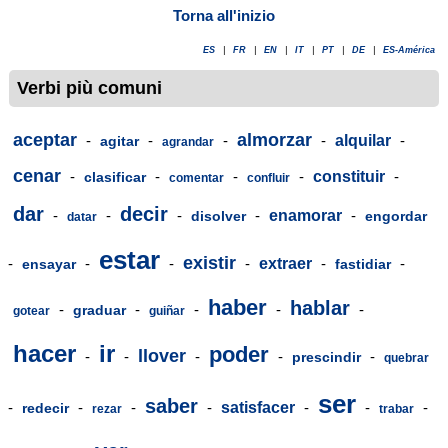
Torna all'inizio
ES
|
FR
|
EN
|
IT
|
PT
|
DE
|
ES-América
Verbi più comuni
aceptar
almorzar
-
-
-
-
alquilar
-
agitar
agrandar
cenar
-
-
-
-
constituir
-
clasificar
comentar
confluir
dar
decir
-
-
-
-
enamorar
-
disolver
engordar
datar
estar
existir
-
-
-
-
extraer
-
-
ensayar
fastidiar
haber
hablar
-
-
-
-
-
graduar
gotear
guiñar
hacer
ir
poder
llover
-
-
-
-
-
prescindir
quebrar
ser
saber
-
-
-
-
satisfacer
-
-
-
redecir
rezar
trabar