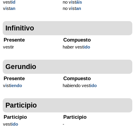
vest
id
no v
i
st
áis
v
i
st
an
no v
i
st
an
Infinitivo
Presente
Compuesto
vestir
haber vest
ido
Gerundio
Presente
Compuesto
v
i
st
iendo
habiendo vest
ido
Participio
Participio
Participio
vest
ido
-