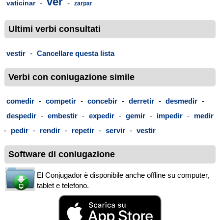
ver
-
-
vaticinar
zarpar
Ultimi verbi consultati
vestir
-
Cancellare questa lista
Verbi con coniugazione simile
comedir
-
competir
-
concebir
-
derretir
-
desmedir
-
despedir
-
embestir
-
expedir
-
gemir
-
impedir
-
medir
-
pedir
-
rendir
-
repetir
-
servir
-
vestir
Software di coniugazione
El Conjugador è disponibile anche offline su computer,
tablet e telefono.