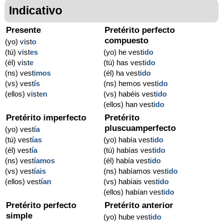
Indicativo
Presente
Pretérito perfecto
compuesto
(yo) v
i
st
o
(tú) v
i
st
es
(yo) he vest
ido
(él) v
i
st
e
(tú) has vest
ido
(ns) vest
imos
(él) ha vest
ido
(vs) vest
ís
(ns) hemos vest
ido
(ellos) v
i
st
en
(vs) habéis vest
ido
(ellos) han vest
ido
Pretérito imperfecto
Pretérito
pluscuamperfecto
(yo) vest
ía
(tú) vest
ías
(yo) había vest
ido
(él) vest
ía
(tú) habías vest
ido
(ns) vest
íamos
(él) había vest
ido
(vs) vest
íais
(ns) habíamos vest
ido
(ellos) vest
ían
(vs) habíais vest
ido
(ellos) habían vest
ido
Pretérito perfecto
Pretérito anterior
simple
(yo) hube vest
ido