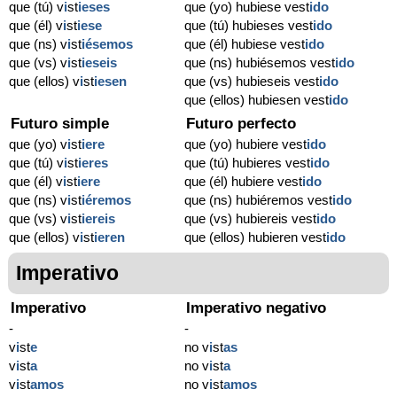
que (tú) v
i
st
ieses
que (yo) hubiese vest
ido
que (él) v
i
st
iese
que (tú) hubieses vest
ido
que (ns) v
i
st
iésemos
que (él) hubiese vest
ido
que (vs) v
i
st
ieseis
que (ns) hubiésemos vest
ido
que (ellos) v
i
st
iesen
que (vs) hubieseis vest
ido
que (ellos) hubiesen vest
ido
Futuro simple
Futuro perfecto
que (yo) v
i
st
iere
que (yo) hubiere vest
ido
que (tú) v
i
st
ieres
que (tú) hubieres vest
ido
que (él) v
i
st
iere
que (él) hubiere vest
ido
que (ns) v
i
st
iéremos
que (ns) hubiéremos vest
ido
que (vs) v
i
st
iereis
que (vs) hubiereis vest
ido
que (ellos) v
i
st
ieren
que (ellos) hubieren vest
ido
Imperativo
Imperativo
Imperativo negativo
-
-
v
i
st
e
no v
i
st
as
v
i
st
a
no v
i
st
a
v
i
st
amos
no v
i
st
amos