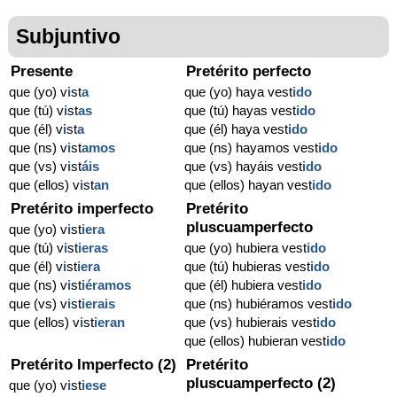
Subjuntivo
Presente
Pretérito perfecto
que (yo) v
i
st
a
que (yo) haya vest
ido
que (tú) v
i
st
as
que (tú) hayas vest
ido
que (él) v
i
st
a
que (él) haya vest
ido
que (ns) v
i
st
amos
que (ns) hayamos vest
ido
que (vs) v
i
st
áis
que (vs) hayáis vest
ido
que (ellos) v
i
st
an
que (ellos) hayan vest
ido
Pretérito imperfecto
Pretérito
pluscuamperfecto
que (yo) v
i
st
iera
que (tú) v
i
st
ieras
que (yo) hubiera vest
ido
que (él) v
i
st
iera
que (tú) hubieras vest
ido
que (ns) v
i
st
iéramos
que (él) hubiera vest
ido
que (vs) v
i
st
ierais
que (ns) hubiéramos vest
ido
que (ellos) v
i
st
ieran
que (vs) hubierais vest
ido
que (ellos) hubieran vest
ido
Pretérito Imperfecto (2)
Pretérito
pluscuamperfecto (2)
que (yo) v
i
st
iese