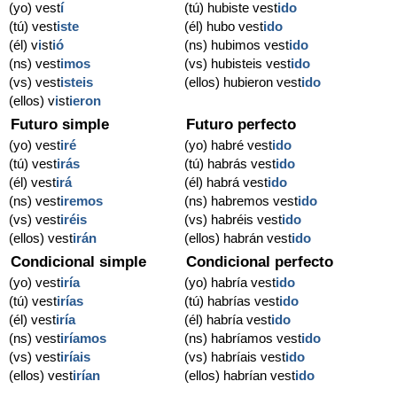
(yo) vest
í
(tú) hubiste vest
ido
(tú) vest
iste
(él) hubo vest
ido
(él) v
i
st
ió
(ns) hubimos vest
ido
(ns) vest
imos
(vs) hubisteis vest
ido
(vs) vest
isteis
(ellos) hubieron vest
ido
(ellos) v
i
st
ieron
Futuro simple
Futuro perfecto
(yo) vest
iré
(yo) habré vest
ido
(tú) vest
irás
(tú) habrás vest
ido
(él) vest
irá
(él) habrá vest
ido
(ns) vest
iremos
(ns) habremos vest
ido
(vs) vest
iréis
(vs) habréis vest
ido
(ellos) vest
irán
(ellos) habrán vest
ido
Condicional simple
Condicional perfecto
(yo) vest
iría
(yo) habría vest
ido
(tú) vest
irías
(tú) habrías vest
ido
(él) vest
iría
(él) habría vest
ido
(ns) vest
iríamos
(ns) habríamos vest
ido
(vs) vest
iríais
(vs) habríais vest
ido
(ellos) vest
irían
(ellos) habrían vest
ido