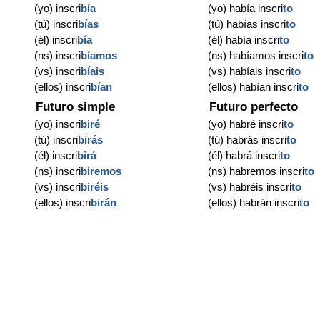
(yo) inscri
bía
(yo) había inscri
to
(tú) inscri
bías
(tú) habías inscri
to
(él) inscri
bía
(él) había inscri
to
(ns) inscri
bíamos
(ns) habíamos inscri
to
(vs) inscri
bíais
(vs) habíais inscri
to
(ellos) inscri
bían
(ellos) habían inscri
to
Futuro simple
Futuro perfecto
(yo) inscri
biré
(yo) habré inscri
to
(tú) inscri
birás
(tú) habrás inscri
to
(él) inscri
birá
(él) habrá inscri
to
(ns) inscri
biremos
(ns) habremos inscri
to
(vs) inscri
biréis
(vs) habréis inscri
to
(ellos) inscri
birán
(ellos) habrán inscri
to