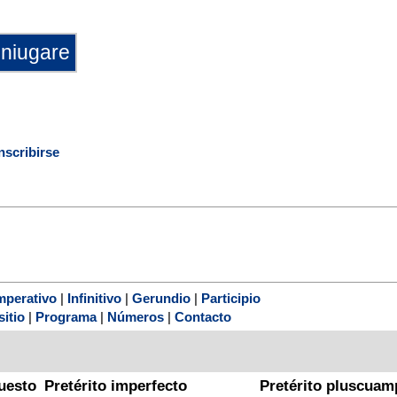
nscribirse
mperativo
|
Infinitivo
|
Gerundio
|
Participio
sitio
|
Programa
|
Números
|
Contacto
uesto
Pretérito imperfecto
Pretérito pluscuam