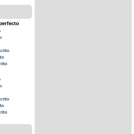
perfecto
o
o
cri
to
to
ri
to
o
o
cri
to
to
ri
to