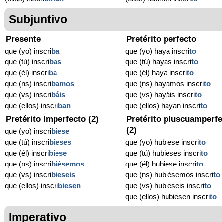
Subjuntivo
Presente
Pretérito perfecto
que (yo) inscri
ba
que (yo) haya inscri
to
que (tú) inscri
bas
que (tú) hayas inscri
to
que (él) inscri
ba
que (él) haya inscri
to
que (ns) inscri
bamos
que (ns) hayamos inscri
to
que (vs) inscri
báis
que (vs) hayáis inscri
to
que (ellos) inscri
ban
que (ellos) hayan inscri
to
Pretérito Imperfecto (2)
Pretérito pluscuamperfe
(2)
que (yo) inscri
biese
que (tú) inscri
bieses
que (yo) hubiese inscri
to
que (él) inscri
biese
que (tú) hubieses inscri
to
que (ns) inscri
biésemos
que (él) hubiese inscri
to
que (vs) inscri
bieseis
que (ns) hubiésemos inscri
to
que (ellos) inscri
biesen
que (vs) hubieseis inscri
to
que (ellos) hubiesen inscri
to
Imperativo