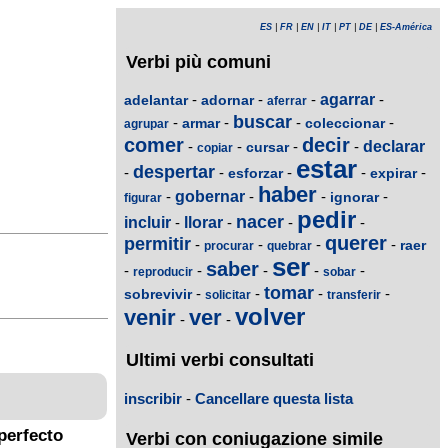
ES
|
FR
|
EN
|
IT
|
PT
|
DE
|
ES-América
Verbi più comuni
-
-
-
agarrar
-
adelantar
adornar
aferrar
buscar
-
-
-
-
armar
coleccionar
agrupar
comer
decir
-
-
-
-
declarar
cursar
copiar
estar
despertar
-
-
-
-
-
esforzar
expirar
haber
-
gobernar
-
-
-
ignorar
figurar
pedir
nacer
incluir
-
llorar
-
-
-
querer
permitir
-
-
-
-
raer
procurar
quebrar
ser
saber
-
-
-
-
-
reproducir
sobar
tomar
-
-
-
-
sobrevivir
solicitar
transferir
volver
venir
ver
-
-
Ultimi verbi consultati
inscribir
-
Cancellare questa lista
perfecto
Verbi con coniugazione simile