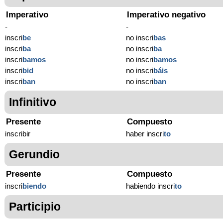
Imperativo
Imperativo negativo
-
-
inscri
be
no inscri
bas
inscri
ba
no inscri
ba
inscri
bamos
no inscri
bamos
inscri
bid
no inscri
báis
inscri
ban
no inscri
ban
Infinitivo
Presente
Compuesto
inscribir
haber inscri
to
Gerundio
Presente
Compuesto
inscri
biendo
habiendo inscri
to
Participio