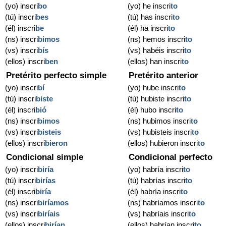
(yo) inscri
bo
(yo) he inscri
to
(tú) inscri
bes
(tú) has inscri
to
(él) inscri
be
(él) ha inscri
to
(ns) inscri
bimos
(ns) hemos inscri
to
(vs) inscri
bís
(vs) habéis inscri
to
(ellos) inscri
ben
(ellos) han inscri
to
Pretérito perfecto simple
Pretérito anterior
(yo) inscri
bí
(yo) hube inscri
to
(tú) inscri
biste
(tú) hubiste inscri
to
(él) inscri
bió
(él) hubo inscri
to
(ns) inscri
bimos
(ns) hubimos inscri
to
(vs) inscri
bisteis
(vs) hubisteis inscri
to
(ellos) inscri
bieron
(ellos) hubieron inscri
to
Condicional simple
Condicional perfecto
(yo) inscri
biría
(yo) habría inscri
to
(tú) inscri
birías
(tú) habrías inscri
to
(él) inscri
biría
(él) habría inscri
to
(ns) inscri
biríamos
(ns) habríamos inscri
to
(vs) inscri
biríais
(vs) habríais inscri
to
(ellos) inscri
birían
(ellos) habrían inscri
to