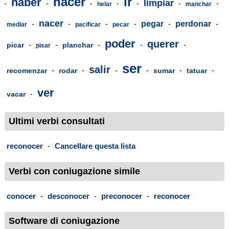
hacer
ir
haber
limpiar
-
-
-
-
-
-
-
helar
manchar
nacer
-
-
-
-
pegar
-
perdonar
-
mediar
pacificar
pecar
poder
querer
-
-
-
-
-
picar
planchar
pisar
ser
salir
-
-
-
-
-
-
recomenzar
rodar
sumar
tatuar
ver
-
vacar
Ultimi verbi consultati
reconocer
-
Cancellare questa lista
Verbi con coniugazione simile
conocer
-
desconocer
-
preconocer
-
reconocer
Software di coniugazione