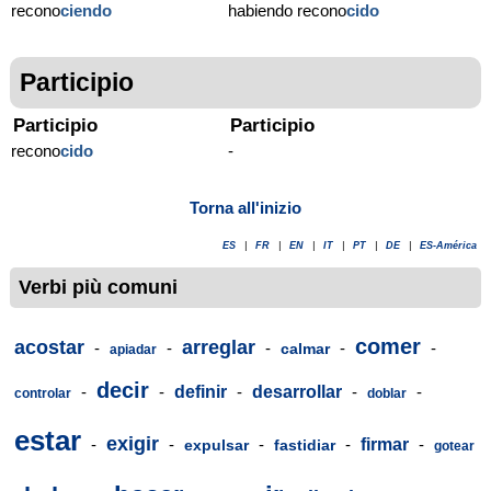
recono
ciendo
habiendo recono
cido
Participio
Participio
Participio
recono
cido
-
Torna all'inizio
ES
|
FR
|
EN
|
IT
|
PT
|
DE
|
ES-América
Verbi più comuni
comer
acostar
arreglar
-
-
-
-
-
calmar
apiadar
decir
-
-
definir
-
desarrollar
-
-
controlar
doblar
estar
exigir
-
-
-
-
firmar
-
expulsar
fastidiar
gotear