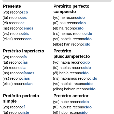
Presente
Pretérito perfecto
compuesto
(yo) recono
zco
(tú) recono
ces
(yo) he recono
cido
(él) recono
ce
(tú) has recono
cido
(ns) recono
cemos
(él) ha recono
cido
(vs) recono
céis
(ns) hemos recono
cido
(ellos) recono
cen
(vs) habéis recono
cido
(ellos) han recono
cido
Pretérito imperfecto
Pretérito
pluscuamperfecto
(yo) recono
cía
(tú) recono
cías
(yo) había recono
cido
(él) recono
cía
(tú) habías recono
cido
(ns) recono
cíamos
(él) había recono
cido
(vs) recono
cíais
(ns) habíamos recono
cido
(ellos) recono
cían
(vs) habíais recono
cido
(ellos) habían recono
cido
Pretérito perfecto
Pretérito anterior
simple
(yo) hube recono
cido
(yo) recono
cí
(tú) hubiste recono
cido
(tú) recono
ciste
(él) hubo recono
cido