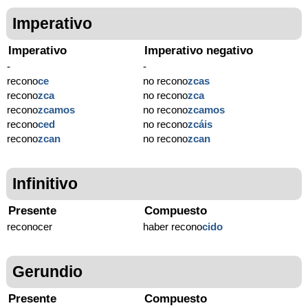
Imperativo
Imperativo
Imperativo negativo
-
-
recono
ce
no recono
zcas
recono
zca
no recono
zca
recono
zcamos
no recono
zcamos
recono
ced
no recono
zcáis
recono
zcan
no recono
zcan
Infinitivo
Presente
Compuesto
reconocer
haber recono
cido
Gerundio
Presente
Compuesto