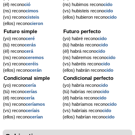
(él) recono
ció
(ns) hubimos recono
cido
(ns) recono
cimos
(vs) hubisteis recono
cido
(vs) recono
cisteis
(ellos) hubieron recono
cido
(ellos) recono
cieron
Futuro simple
Futuro perfecto
(yo) recono
ceré
(yo) habré recono
cido
(tú) recono
cerás
(tú) habrás recono
cido
(él) recono
cerá
(él) habrá recono
cido
(ns) recono
ceremos
(ns) habremos recono
cido
(vs) recono
ceréis
(vs) habréis recono
cido
(ellos) recono
cerán
(ellos) habrán recono
cido
Condicional simple
Condicional perfecto
(yo) recono
cería
(yo) habría recono
cido
(tú) recono
cerías
(tú) habrías recono
cido
(él) recono
cería
(él) habría recono
cido
(ns) recono
ceríamos
(ns) habríamos recono
cido
(vs) recono
ceríais
(vs) habríais recono
cido
(ellos) recono
cerían
(ellos) habrían recono
cido