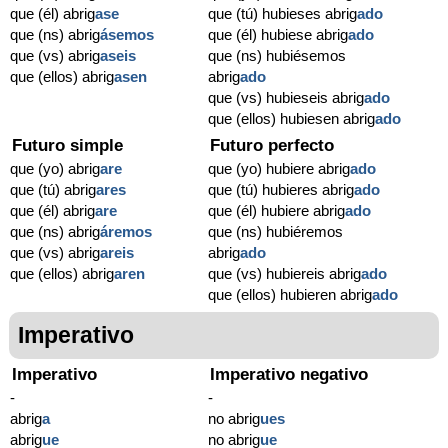
que (él) abrig
ase
que (tú) hubieses abrig
ado
que (ns) abrig
ásemos
que (él) hubiese abrig
ado
que (vs) abrig
aseis
que (ns) hubiésemos
que (ellos) abrig
asen
abrig
ado
que (vs) hubieseis abrig
ado
que (ellos) hubiesen abrig
ado
Futuro simple
Futuro perfecto
que (yo) abrig
are
que (yo) hubiere abrig
ado
que (tú) abrig
ares
que (tú) hubieres abrig
ado
que (él) abrig
are
que (él) hubiere abrig
ado
que (ns) abrig
áremos
que (ns) hubiéremos
que (vs) abrig
areis
abrig
ado
que (ellos) abrig
aren
que (vs) hubiereis abrig
ado
que (ellos) hubieren abrig
ado
Imperativo
Imperativo
Imperativo negativo
-
-
abrig
a
no abrig
ues
abrig
ue
no abrig
ue