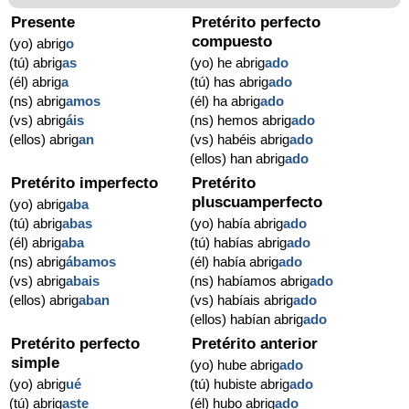
Presente
Pretérito perfecto
compuesto
(yo) abrig
o
(tú) abrig
as
(yo) he abrig
ado
(él) abrig
a
(tú) has abrig
ado
(ns) abrig
amos
(él) ha abrig
ado
(vs) abrig
áis
(ns) hemos abrig
ado
(ellos) abrig
an
(vs) habéis abrig
ado
(ellos) han abrig
ado
Pretérito imperfecto
Pretérito
pluscuamperfecto
(yo) abrig
aba
(tú) abrig
abas
(yo) había abrig
ado
(él) abrig
aba
(tú) habías abrig
ado
(ns) abrig
ábamos
(él) había abrig
ado
(vs) abrig
abais
(ns) habíamos abrig
ado
(ellos) abrig
aban
(vs) habíais abrig
ado
(ellos) habían abrig
ado
Pretérito perfecto
Pretérito anterior
simple
(yo) hube abrig
ado
(yo) abrig
ué
(tú) hubiste abrig
ado
(tú) abrig
aste
(él) hubo abrig
ado