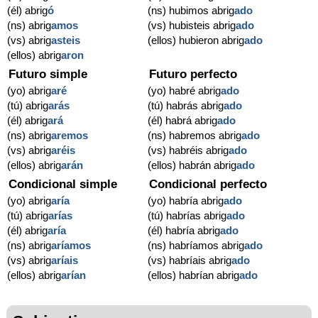
(él) abrig
ó
(ns) hubimos abrig
ado
(ns) abrig
amos
(vs) hubisteis abrig
ado
(vs) abrig
asteis
(ellos) hubieron abrig
ado
(ellos) abrig
aron
Futuro simple
Futuro perfecto
(yo) abrig
aré
(yo) habré abrig
ado
(tú) abrig
arás
(tú) habrás abrig
ado
(él) abrig
ará
(él) habrá abrig
ado
(ns) abrig
aremos
(ns) habremos abrig
ado
(vs) abrig
aréis
(vs) habréis abrig
ado
(ellos) abrig
arán
(ellos) habrán abrig
ado
Condicional simple
Condicional perfecto
(yo) abrig
aría
(yo) habría abrig
ado
(tú) abrig
arías
(tú) habrías abrig
ado
(él) abrig
aría
(él) habría abrig
ado
(ns) abrig
aríamos
(ns) habríamos abrig
ado
(vs) abrig
aríais
(vs) habríais abrig
ado
(ellos) abrig
arían
(ellos) habrían abrig
ado