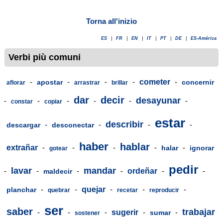
Torna all'inizio
ES
|
FR
|
EN
|
IT
|
PT
|
DE
|
ES-América
Verbi più comuni
-
-
-
-
cometer
-
apostar
concernir
aflorar
arrastrar
brillar
dar
decir
desayunar
-
-
-
-
-
-
constar
copiar
estar
describir
-
-
-
-
descargar
desconectar
haber
hablar
extrañar
-
-
-
-
-
halar
ignorar
gotear
pedir
lavar
mandar
-
-
-
-
ordeñar
-
-
maldecir
-
-
quejar
-
-
-
planchar
quebrar
recetar
reproducir
ser
saber
trabajar
-
-
-
sugerir
-
-
sumar
sostener