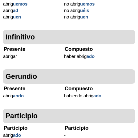
abrig
uemos
no abrig
uemos
abrig
ad
no abrig
uéis
abrig
uen
no abrig
uen
Infinitivo
Presente
Compuesto
abrigar
haber abrig
ado
Gerundio
Presente
Compuesto
abrig
ando
habiendo abrig
ado
Participio
Participio
Participio
abrig
ado
-