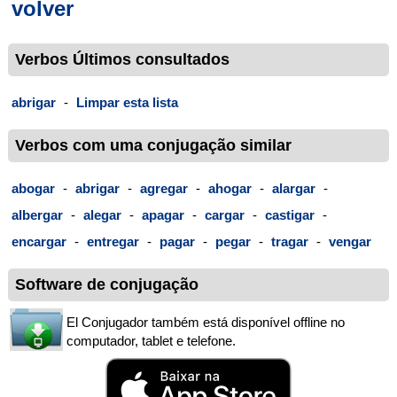
volver
Verbos Últimos consultados
abrigar
-
Limpar esta lista
Verbos com uma conjugação similar
abogar
-
abrigar
-
agregar
-
ahogar
-
alargar
-
albergar
-
alegar
-
apagar
-
cargar
-
castigar
-
encargar
-
entregar
-
pagar
-
pegar
-
tragar
-
vengar
Software de conjugação
El Conjugador também está disponível offline no
computador, tablet e telefone.