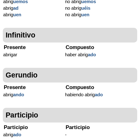
abrig
uemos
no abrig
uemos
abrig
ad
no abrig
uéis
abrig
uen
no abrig
uen
Infinitivo
Presente
Compuesto
abrigar
haber abrig
ado
Gerundio
Presente
Compuesto
abrig
ando
habiendo abrig
ado
Participio
Participio
Participio
abrig
ado
-