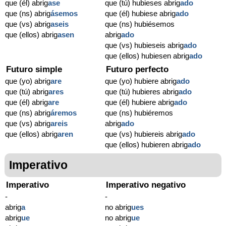
que (él) abrig
ase
que (tú) hubieses abrig
ado
que (ns) abrig
ásemos
que (él) hubiese abrig
ado
que (vs) abrig
aseis
que (ns) hubiésemos
que (ellos) abrig
asen
abrig
ado
que (vs) hubieseis abrig
ado
que (ellos) hubiesen abrig
ado
Futuro simple
Futuro perfecto
que (yo) abrig
are
que (yo) hubiere abrig
ado
que (tú) abrig
ares
que (tú) hubieres abrig
ado
que (él) abrig
are
que (él) hubiere abrig
ado
que (ns) abrig
áremos
que (ns) hubiéremos
que (vs) abrig
areis
abrig
ado
que (ellos) abrig
aren
que (vs) hubiereis abrig
ado
que (ellos) hubieren abrig
ado
Imperativo
Imperativo
Imperativo negativo
-
-
abrig
a
no abrig
ues
abrig
ue
no abrig
ue