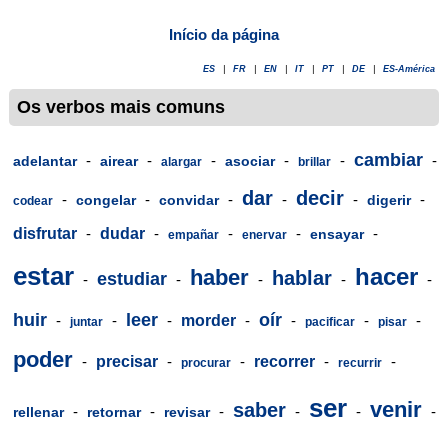
Início da página
ES
|
FR
|
EN
|
IT
|
PT
|
DE
|
ES-América
Os verbos mais comuns
cambiar
-
-
-
-
-
-
adelantar
airear
asociar
alargar
brillar
dar
decir
-
-
-
-
-
-
congelar
convidar
digerir
codear
disfrutar
-
dudar
-
-
-
-
ensayar
empañar
enervar
estar
hacer
haber
hablar
estudiar
-
-
-
-
-
huir
leer
oír
-
-
-
morder
-
-
-
-
juntar
pacificar
pisar
poder
-
precisar
-
-
recorrer
-
-
procurar
recurrir
ser
venir
saber
-
-
-
-
-
-
rellenar
retornar
revisar