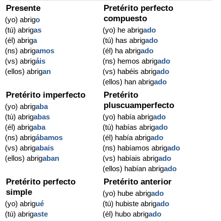
Presente
Pretérito perfecto
compuesto
(yo) abrig
o
(tú) abrig
as
(yo) he abrig
ado
(él) abrig
a
(tú) has abrig
ado
(ns) abrig
amos
(él) ha abrig
ado
(vs) abrig
áis
(ns) hemos abrig
ado
(ellos) abrig
an
(vs) habéis abrig
ado
(ellos) han abrig
ado
Pretérito imperfecto
Pretérito
pluscuamperfecto
(yo) abrig
aba
(tú) abrig
abas
(yo) había abrig
ado
(él) abrig
aba
(tú) habías abrig
ado
(ns) abrig
ábamos
(él) había abrig
ado
(vs) abrig
abais
(ns) habíamos abrig
ado
(ellos) abrig
aban
(vs) habíais abrig
ado
(ellos) habían abrig
ado
Pretérito perfecto
Pretérito anterior
simple
(yo) hube abrig
ado
(yo) abrig
ué
(tú) hubiste abrig
ado
(tú) abrig
aste
(él) hubo abrig
ado