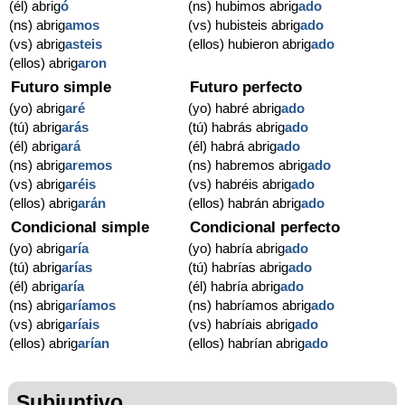
(él) abrig
ó
(ns) hubimos abrig
ado
(ns) abrig
amos
(vs) hubisteis abrig
ado
(vs) abrig
asteis
(ellos) hubieron abrig
ado
(ellos) abrig
aron
Futuro simple
Futuro perfecto
(yo) abrig
aré
(yo) habré abrig
ado
(tú) abrig
arás
(tú) habrás abrig
ado
(él) abrig
ará
(él) habrá abrig
ado
(ns) abrig
aremos
(ns) habremos abrig
ado
(vs) abrig
aréis
(vs) habréis abrig
ado
(ellos) abrig
arán
(ellos) habrán abrig
ado
Condicional simple
Condicional perfecto
(yo) abrig
aría
(yo) habría abrig
ado
(tú) abrig
arías
(tú) habrías abrig
ado
(él) abrig
aría
(él) habría abrig
ado
(ns) abrig
aríamos
(ns) habríamos abrig
ado
(vs) abrig
aríais
(vs) habríais abrig
ado
(ellos) abrig
arían
(ellos) habrían abrig
ado
Subjuntivo