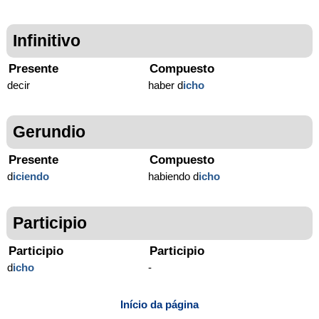
Infinitivo
Presente
Compuesto
decir
haber d
icho
Gerundio
Presente
Compuesto
d
iciendo
habiendo d
icho
Participio
Participio
Participio
d
icho
-
Início da página