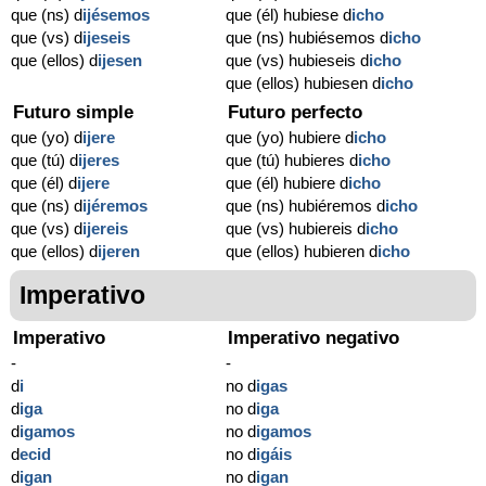
que (ns) d
ijésemos
que (él) hubiese d
icho
que (vs) d
ijeseis
que (ns) hubiésemos d
icho
que (ellos) d
ijesen
que (vs) hubieseis d
icho
que (ellos) hubiesen d
icho
Futuro simple
Futuro perfecto
que (yo) d
ijere
que (yo) hubiere d
icho
que (tú) d
ijeres
que (tú) hubieres d
icho
que (él) d
ijere
que (él) hubiere d
icho
que (ns) d
ijéremos
que (ns) hubiéremos d
icho
que (vs) d
ijereis
que (vs) hubiereis d
icho
que (ellos) d
ijeren
que (ellos) hubieren d
icho
Imperativo
Imperativo
Imperativo negativo
-
-
d
i
no d
igas
d
iga
no d
iga
d
igamos
no d
igamos
d
ecid
no d
igáis
d
igan
no d
igan