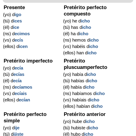
Presente
Pretérito perfecto
compuesto
(yo) d
igo
(tú) d
ices
(yo) he d
icho
(él) d
ice
(tú) has d
icho
(ns) d
ecimos
(él) ha d
icho
(vs) d
ecís
(ns) hemos d
icho
(ellos) d
icen
(vs) habéis d
icho
(ellos) han d
icho
Pretérito imperfecto
Pretérito
pluscuamperfecto
(yo) d
ecía
(tú) d
ecías
(yo) había d
icho
(él) d
ecía
(tú) habías d
icho
(ns) d
ecíamos
(él) había d
icho
(vs) d
ecíais
(ns) habíamos d
icho
(ellos) d
ecían
(vs) habíais d
icho
(ellos) habían d
icho
Pretérito perfecto
Pretérito anterior
simple
(yo) hube d
icho
(yo) d
ije
(tú) hubiste d
icho
(tú) d
ijiste
(él) hubo d
icho