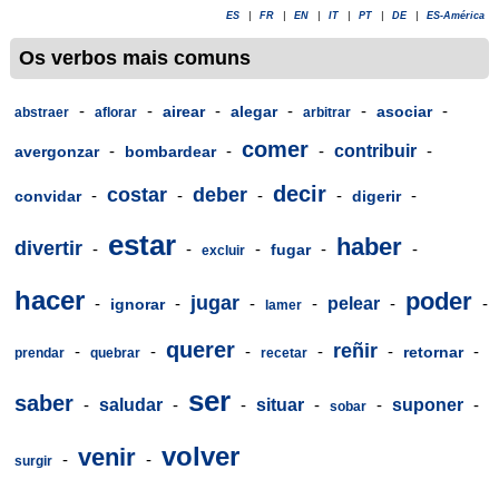
ES
|
FR
|
EN
|
IT
|
PT
|
DE
|
ES-América
Os verbos mais comuns
-
-
-
-
-
-
airear
alegar
asociar
abstraer
aflorar
arbitrar
comer
-
-
-
contribuir
-
avergonzar
bombardear
decir
costar
deber
-
-
-
-
-
convidar
digerir
estar
haber
divertir
-
-
-
-
-
fugar
excluir
hacer
poder
jugar
-
-
-
-
pelear
-
-
ignorar
lamer
querer
reñir
-
-
-
-
-
-
retornar
prendar
quebrar
recetar
ser
saber
-
saludar
-
-
situar
-
-
suponer
-
sobar
volver
venir
-
-
surgir