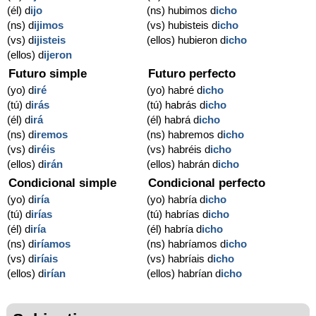
(él) d
ijo
(ns) hubimos d
icho
(ns) d
ijimos
(vs) hubisteis d
icho
(vs) d
ijisteis
(ellos) hubieron d
icho
(ellos) d
ijeron
Futuro simple
Futuro perfecto
(yo) d
iré
(yo) habré d
icho
(tú) d
irás
(tú) habrás d
icho
(él) d
irá
(él) habrá d
icho
(ns) d
iremos
(ns) habremos d
icho
(vs) d
iréis
(vs) habréis d
icho
(ellos) d
irán
(ellos) habrán d
icho
Condicional simple
Condicional perfecto
(yo) d
iría
(yo) habría d
icho
(tú) d
irías
(tú) habrías d
icho
(él) d
iría
(él) habría d
icho
(ns) d
iríamos
(ns) habríamos d
icho
(vs) d
iríais
(vs) habríais d
icho
(ellos) d
irían
(ellos) habrían d
icho