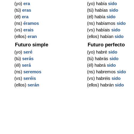
(yo)
era
(yo) había
sido
(tú)
eras
(tú) habías
sido
(él)
era
(él) había
sido
(ns)
éramos
(ns) habíamos
sido
(vs)
erais
(vs) habíais
sido
(ellos)
eran
(ellos) habían
sido
Futuro simple
Futuro perfecto
(yo)
seré
(yo) habré
sido
(tú)
serás
(tú) habrás
sido
(él)
será
(él) habrá
sido
(ns)
seremos
(ns) habremos
sido
(vs)
seréis
(vs) habréis
sido
(ellos)
serán
(ellos) habrán
sido