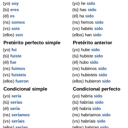
(yo)
soy
(yo) he
sido
(tú)
eres
(tú) has
sido
(él)
es
(él) ha
sido
(ns)
somos
(ns) hemos
sido
(vs)
sois
(vs) habéis
sido
(ellos)
son
(ellos) han
sido
Pretérito perfecto simple
Pretérito anterior
(yo)
fui
(yo) hube
sido
(tú)
fuiste
(tú) hubiste
sido
(él)
fue
(él) hubo
sido
(ns)
fuimos
(ns) hubimos
sido
(vs)
fuisteis
(vs) hubisteis
sido
(ellos)
fueron
(ellos) hubieron
sido
Condicional simple
Condicional perfecto
(yo)
sería
(yo) habría
sido
(tú)
serías
(tú) habrías
sido
(él)
sería
(él) habría
sido
(ns)
seríamos
(ns) habríamos
sido
(vs)
seríais
(vs) habríais
sido
(ellos)
serían
(ellos) habrían
sido