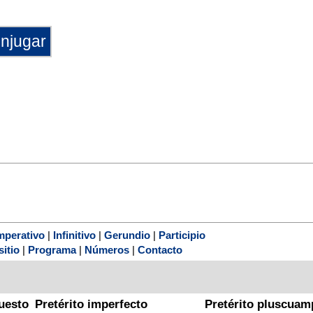
mperativo
|
Infinitivo
|
Gerundio
|
Participio
sitio
|
Programa
|
Números
|
Contacto
uesto
Pretérito imperfecto
Pretérito pluscuam