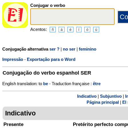
Conjugar o verbo
Acentos:
Conjugação alternativa
ser ?
|
no ser
|
feminino
Impressão
-
Exportação para o Word
Conjugação do verbo espanhol
SER
English translation: to
be
- Traduction française :
être
Indicativo
|
Subjuntivo
|
I
Página principal
|
El 
Indicativo
Presente
Pretérito perfecto comp