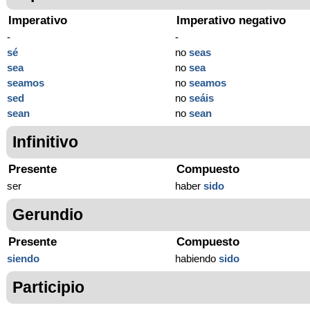
Imperativo
Imperativo negativo
-
-
sé
no
seas
sea
no
sea
seamos
no
seamos
sed
no
seáis
sean
no
sean
Infinitivo
Presente
Compuesto
ser
haber
sido
Gerundio
Presente
Compuesto
siendo
habiendo
sido
Participio