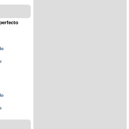
perfecto
do
o
do
o