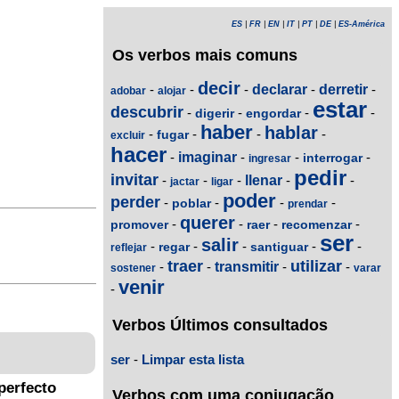
ES
|
FR
|
EN
|
IT
|
PT
|
DE
|
ES-América
Os verbos mais comuns
decir
-
-
-
declarar
-
derretir
-
adobar
alojar
estar
descubrir
-
-
-
-
digerir
engordar
haber
hablar
-
-
-
-
fugar
excluir
hacer
-
imaginar
-
-
-
interrogar
ingresar
pedir
invitar
-
-
-
llenar
-
-
jactar
ligar
poder
perder
-
-
-
-
poblar
prendar
querer
-
-
-
-
promover
raer
recomenzar
ser
salir
-
-
-
-
-
regar
santiguar
reflejar
traer
utilizar
-
-
transmitir
-
-
sostener
varar
venir
-
Verbos Últimos consultados
ser
-
Limpar esta lista
perfecto
Verbos com uma conjugação