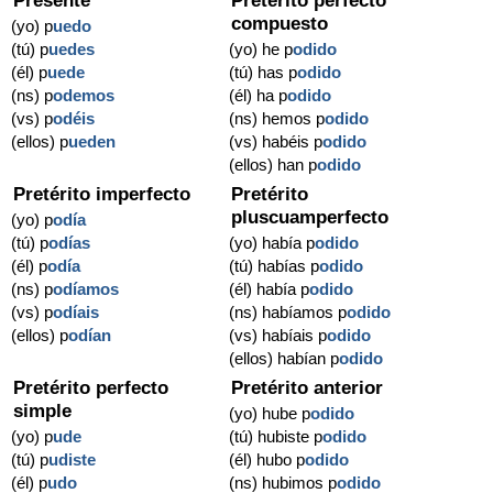
Presente
Pretérito perfecto
compuesto
(yo) p
uedo
(tú) p
uedes
(yo) he p
odido
(él) p
uede
(tú) has p
odido
(ns) p
odemos
(él) ha p
odido
(vs) p
odéis
(ns) hemos p
odido
(ellos) p
ueden
(vs) habéis p
odido
(ellos) han p
odido
Pretérito imperfecto
Pretérito
pluscuamperfecto
(yo) p
odía
(tú) p
odías
(yo) había p
odido
(él) p
odía
(tú) habías p
odido
(ns) p
odíamos
(él) había p
odido
(vs) p
odíais
(ns) habíamos p
odido
(ellos) p
odían
(vs) habíais p
odido
(ellos) habían p
odido
Pretérito perfecto
Pretérito anterior
simple
(yo) hube p
odido
(yo) p
ude
(tú) hubiste p
odido
(tú) p
udiste
(él) hubo p
odido
(él) p
udo
(ns) hubimos p
odido