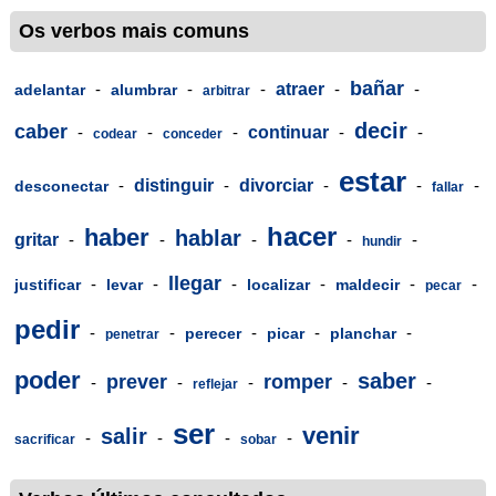
Os verbos mais comuns
bañar
-
-
-
atraer
-
-
adelantar
alumbrar
arbitrar
decir
caber
-
-
-
continuar
-
-
codear
conceder
estar
-
distinguir
-
divorciar
-
-
-
desconectar
fallar
hacer
haber
hablar
gritar
-
-
-
-
-
hundir
llegar
-
-
-
-
-
-
justificar
levar
localizar
maldecir
pecar
pedir
-
-
-
-
-
perecer
picar
planchar
penetrar
poder
saber
prever
romper
-
-
-
-
-
reflejar
ser
venir
salir
-
-
-
-
sacrificar
sobar