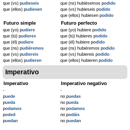
que (vs) p
udieseis
que (ns) hubiésemos p
odido
que (ellos) p
udiesen
que (vs) hubieseis p
odido
que (ellos) hubiesen p
odido
Futuro simple
Futuro perfecto
que (yo) p
udiere
que (yo) hubiere p
odido
que (tú) p
udieres
que (tú) hubieres p
odido
que (él) p
udiere
que (él) hubiere p
odido
que (ns) p
udiéremos
que (ns) hubiéremos p
odido
que (vs) p
udiereis
que (vs) hubiereis p
odido
que (ellos) p
udieren
que (ellos) hubieren p
odido
Imperativo
Imperativo
Imperativo negativo
-
-
p
uede
no p
uedas
p
ueda
no p
ueda
p
odamos
no p
odamos
p
oded
no p
odáis
p
uedan
no p
uedan