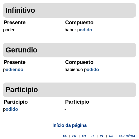
Infinitivo
Presente
Compuesto
poder
haber p
odido
Gerundio
Presente
Compuesto
p
udiendo
habiendo p
odido
Participio
Participio
Participio
p
odido
-
Início da página
ES
|
FR
|
EN
|
IT
|
PT
|
DE
|
ES-América