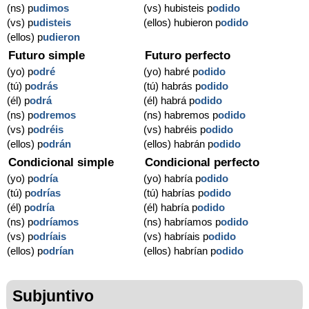
(ns) p
udimos
(vs) hubisteis p
odido
(vs) p
udisteis
(ellos) hubieron p
odido
(ellos) p
udieron
Futuro simple
Futuro perfecto
(yo) p
odré
(yo) habré p
odido
(tú) p
odrás
(tú) habrás p
odido
(él) p
odrá
(él) habrá p
odido
(ns) p
odremos
(ns) habremos p
odido
(vs) p
odréis
(vs) habréis p
odido
(ellos) p
odrán
(ellos) habrán p
odido
Condicional simple
Condicional perfecto
(yo) p
odría
(yo) habría p
odido
(tú) p
odrías
(tú) habrías p
odido
(él) p
odría
(él) habría p
odido
(ns) p
odríamos
(ns) habríamos p
odido
(vs) p
odríais
(vs) habríais p
odido
(ellos) p
odrían
(ellos) habrían p
odido
Subjuntivo