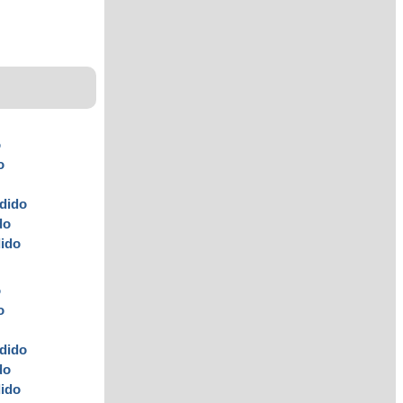
o
o
dido
do
ido
o
o
dido
do
ido