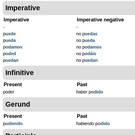
Imperative
Imperative
Imperative negative
-
-
p
uede
no p
uedas
p
ueda
no p
ueda
p
odamos
no p
odamos
p
oded
no p
odáis
p
uedan
no p
uedan
Infinitive
Present
Past
poder
haber p
odido
Gerund
Present
Past
p
udiendo
habiendo p
odido