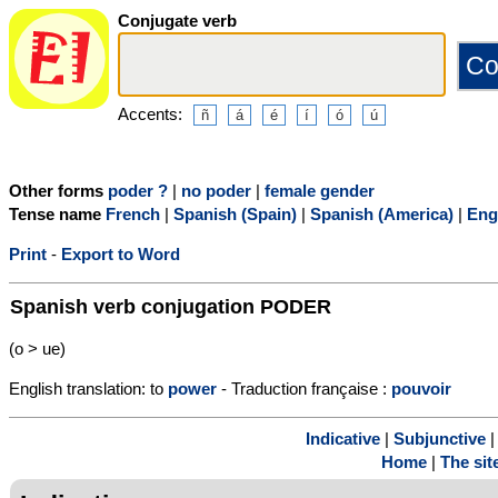
Conjugate verb
Accents:
Other forms
poder ?
|
no poder
|
female gender
Tense name
French
|
Spanish (Spain)
|
Spanish (America)
|
Eng
Print
-
Export to Word
Spanish verb conjugation
PODER
(o > ue)
English translation: to
power
- Traduction française :
pouvoir
Indicative
|
Subjunctive
Home
|
The sit