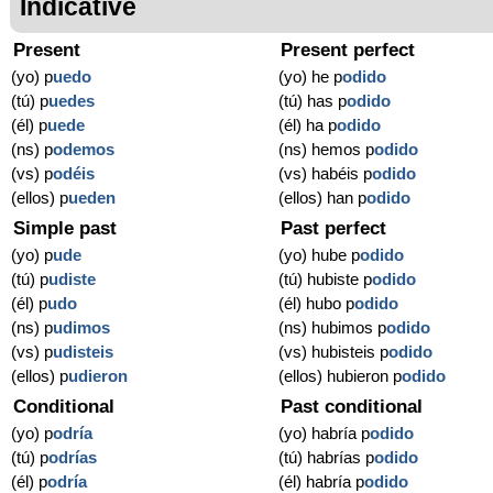
Indicative
Present
Present perfect
(yo) p
uedo
(yo) he p
odido
(tú) p
uedes
(tú) has p
odido
(él) p
uede
(él) ha p
odido
(ns) p
odemos
(ns) hemos p
odido
(vs) p
odéis
(vs) habéis p
odido
(ellos) p
ueden
(ellos) han p
odido
Simple past
Past perfect
(yo) p
ude
(yo) hube p
odido
(tú) p
udiste
(tú) hubiste p
odido
(él) p
udo
(él) hubo p
odido
(ns) p
udimos
(ns) hubimos p
odido
(vs) p
udisteis
(vs) hubisteis p
odido
(ellos) p
udieron
(ellos) hubieron p
odido
Conditional
Past conditional
(yo) p
odría
(yo) habría p
odido
(tú) p
odrías
(tú) habrías p
odido
(él) p
odría
(él) habría p
odido