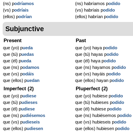
(ns) p
odríamos
(ns) habríamos p
odido
(vs) p
odríais
(vs) habríais p
odido
(ellos) p
odrían
(ellos) habrían p
odido
Subjunctive
Present
Past
que (yo) p
ueda
que (yo) haya p
odido
que (tú) p
uedas
que (tú) hayas p
odido
que (él) p
ueda
que (él) haya p
odido
que (ns) p
odamos
que (ns) hayamos p
odido
que (vs) p
odáis
que (vs) hayáis p
odido
que (ellos) p
uedan
que (ellos) hayan p
odido
Imperfect (2)
Pluperfect (2)
que (yo) p
udiese
que (yo) hubiese p
odido
que (tú) p
udieses
que (tú) hubieses p
odido
que (él) p
udiese
que (él) hubiese p
odido
que (ns) p
udiésemos
que (ns) hubiésemos p
odido
que (vs) p
udieseis
que (vs) hubieseis p
odido
que (ellos) p
udiesen
que (ellos) hubiesen p
odido