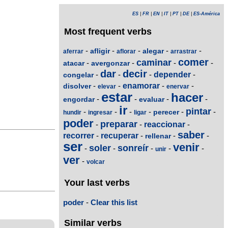
ES
|
FR
|
EN
|
IT
|
PT
|
DE
|
ES-América
Most frequent verbs
-
-
-
-
-
afligir
alegar
aferrar
aflorar
arrastrar
comer
caminar
-
-
-
-
atacar
avergonzar
dar
decir
-
-
-
depender
-
congelar
-
-
enamorar
-
-
disolver
elevar
enervar
estar
hacer
-
-
-
-
engordar
evaluar
ir
pintar
-
-
-
-
-
-
perecer
hundir
ingresar
ligar
poder
preparar
-
-
reaccionar
-
saber
recorrer
-
recuperar
-
-
-
rellenar
ser
venir
soler
sonreír
-
-
-
-
-
unir
ver
-
volcar
Your last verbs
poder
-
Clear this list
Similar verbs