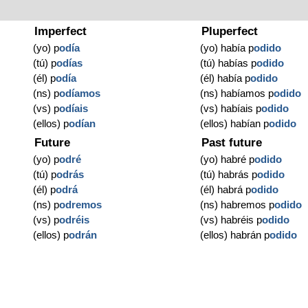
Imperfect
Pluperfect
(yo) p
odía
(yo) había p
odido
(tú) p
odías
(tú) habías p
odido
(él) p
odía
(él) había p
odido
(ns) p
odíamos
(ns) habíamos p
odido
(vs) p
odíais
(vs) habíais p
odido
(ellos) p
odían
(ellos) habían p
odido
Future
Past future
(yo) p
odré
(yo) habré p
odido
(tú) p
odrás
(tú) habrás p
odido
(él) p
odrá
(él) habrá p
odido
(ns) p
odremos
(ns) habremos p
odido
(vs) p
odréis
(vs) habréis p
odido
(ellos) p
odrán
(ellos) habrán p
odido