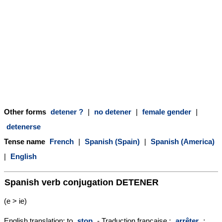
Other forms
detener ?
|
no detener
|
female gender
|
detenerse
Tense name
French
|
Spanish (Spain)
|
Spanish (America)
|
English
Spanish verb conjugation
DETENER
(e > ie)
English translation: to
stop
- Traduction française :
arrêter
;