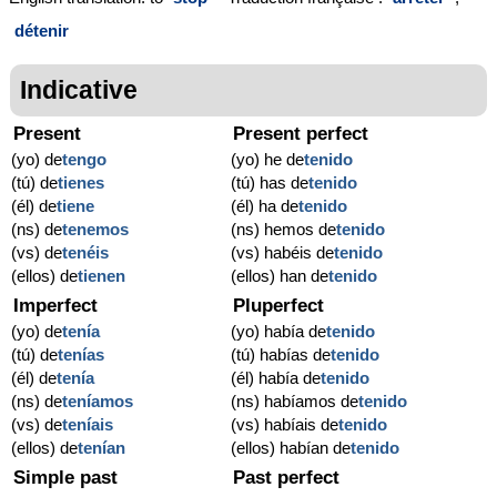
détenir
Indicative
Present
Present perfect
(yo) de
tengo
(yo) he de
tenido
(tú) de
tienes
(tú) has de
tenido
(él) de
tiene
(él) ha de
tenido
(ns) de
tenemos
(ns) hemos de
tenido
(vs) de
tenéis
(vs) habéis de
tenido
(ellos) de
tienen
(ellos) han de
tenido
Imperfect
Pluperfect
(yo) de
tenía
(yo) había de
tenido
(tú) de
tenías
(tú) habías de
tenido
(él) de
tenía
(él) había de
tenido
(ns) de
teníamos
(ns) habíamos de
tenido
(vs) de
teníais
(vs) habíais de
tenido
(ellos) de
tenían
(ellos) habían de
tenido
Simple past
Past perfect