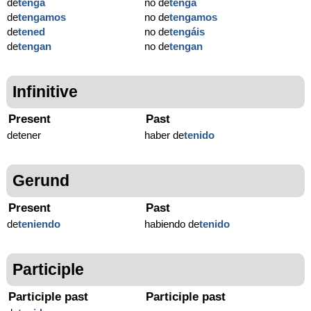
de
tenga
no de
tenga
de
tengamos
no de
tengamos
de
tened
no de
tengáis
de
tengan
no de
tengan
Infinitive
Present
Past
detener
haber de
tenido
Gerund
Present
Past
de
teniendo
habiendo de
tenido
Participle
Participle past
Participle past