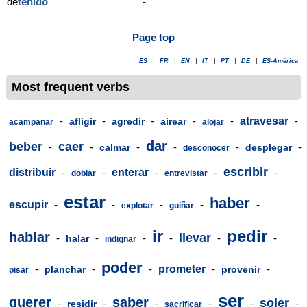
de
tenido
-
Page top
ES
|
FR
|
EN
|
IT
|
PT
|
DE
|
ES-América
Most frequent verbs
-
-
-
-
-
atravesar
-
afligir
agredir
airear
acampanar
alojar
dar
beber
caer
-
-
-
-
-
-
calmar
desplegar
desconocer
escribir
distribuir
-
-
enterar
-
-
-
doblar
entrevistar
estar
haber
escupir
-
-
-
-
-
explotar
guiñar
ir
pedir
hablar
llevar
-
-
-
-
-
-
halar
indignar
poder
-
-
-
prometer
-
-
planchar
provenir
pisar
ser
querer
saber
soler
-
-
-
-
-
-
residir
sacrificar