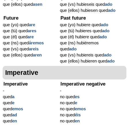
que (ellos) qued
asen
que (vs) hubieseis qued
ado
que (ellos) hubiesen qued
ado
Future
Past future
que (yo) qued
are
que (yo) hubiere qued
ado
que (tú) qued
ares
que (tú) hubieres qued
ado
que (él) qued
are
que (él) hubiere qued
ado
que (ns) qued
áremos
que (ns) hubiéremos
que (vs) qued
areis
qued
ado
que (ellos) qued
aren
que (vs) hubiereis qued
ado
que (ellos) hubieren qued
ado
Imperative
Imperative
Imperative negative
-
-
qued
a
no qued
es
qued
e
no qued
e
qued
emos
no qued
emos
qued
ad
no qued
éis
qued
en
no qued
en