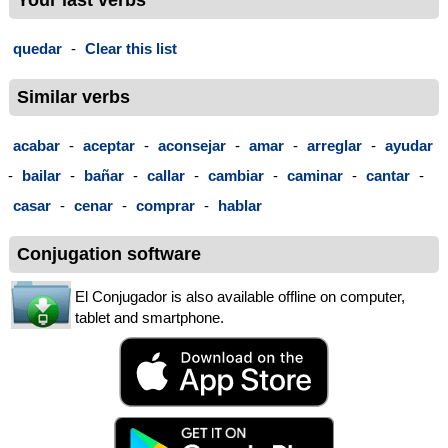
quedar
-
Clear this list
Similar verbs
acabar
-
aceptar
-
aconsejar
-
amar
-
arreglar
-
ayudar
-
bailar
-
bañar
-
callar
-
cambiar
-
caminar
-
cantar
-
casar
-
cenar
-
comprar
-
hablar
Conjugation software
El Conjugador is also available offline on computer,
tablet and smartphone.