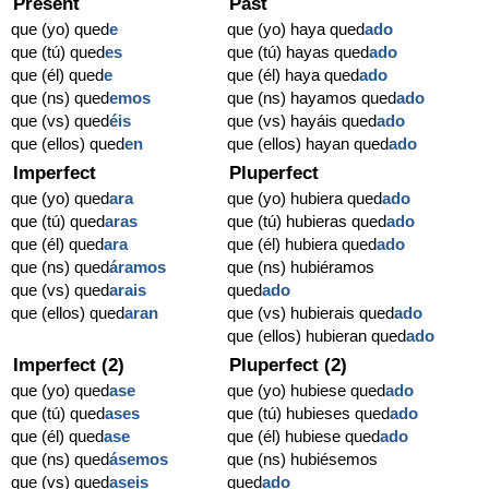
Present
Past
que (yo) qued
e
que (yo) haya qued
ado
que (tú) qued
es
que (tú) hayas qued
ado
que (él) qued
e
que (él) haya qued
ado
que (ns) qued
emos
que (ns) hayamos qued
ado
que (vs) qued
éis
que (vs) hayáis qued
ado
que (ellos) qued
en
que (ellos) hayan qued
ado
Imperfect
Pluperfect
que (yo) qued
ara
que (yo) hubiera qued
ado
que (tú) qued
aras
que (tú) hubieras qued
ado
que (él) qued
ara
que (él) hubiera qued
ado
que (ns) qued
áramos
que (ns) hubiéramos
que (vs) qued
arais
qued
ado
que (ellos) qued
aran
que (vs) hubierais qued
ado
que (ellos) hubieran qued
ado
Imperfect (2)
Pluperfect (2)
que (yo) qued
ase
que (yo) hubiese qued
ado
que (tú) qued
ases
que (tú) hubieses qued
ado
que (él) qued
ase
que (él) hubiese qued
ado
que (ns) qued
ásemos
que (ns) hubiésemos
que (vs) qued
aseis
qued
ado