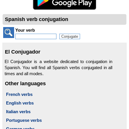
Spanish verb conjugation
Your verb
El Conjugador
El Conjugador is a website dedicated to conjugation in
Spanish. You will find all Spanish verbs conjugated in all
times and all modes.
Other languages
French verbs
English verbs
Italian verbs
Portuguese verbs
German verbs