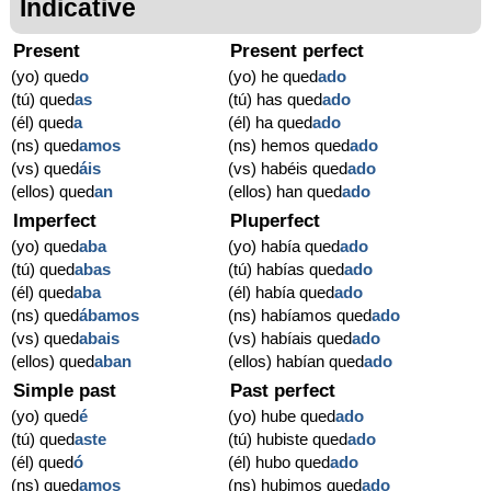
Indicative
Present
Present perfect
(yo) qued
o
(yo) he qued
ado
(tú) qued
as
(tú) has qued
ado
(él) qued
a
(él) ha qued
ado
(ns) qued
amos
(ns) hemos qued
ado
(vs) qued
áis
(vs) habéis qued
ado
(ellos) qued
an
(ellos) han qued
ado
Imperfect
Pluperfect
(yo) qued
aba
(yo) había qued
ado
(tú) qued
abas
(tú) habías qued
ado
(él) qued
aba
(él) había qued
ado
(ns) qued
ábamos
(ns) habíamos qued
ado
(vs) qued
abais
(vs) habíais qued
ado
(ellos) qued
aban
(ellos) habían qued
ado
Simple past
Past perfect
(yo) qued
é
(yo) hube qued
ado
(tú) qued
aste
(tú) hubiste qued
ado
(él) qued
ó
(él) hubo qued
ado
(ns) qued
amos
(ns) hubimos qued
ado