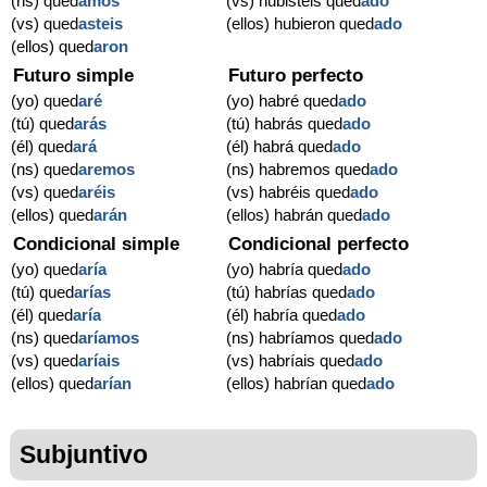
(ns) qued
amos
(vs) hubisteis qued
ado
(vs) qued
asteis
(ellos) hubieron qued
ado
(ellos) qued
aron
Futuro simple
Futuro perfecto
(yo) qued
aré
(yo) habré qued
ado
(tú) qued
arás
(tú) habrás qued
ado
(él) qued
ará
(él) habrá qued
ado
(ns) qued
aremos
(ns) habremos qued
ado
(vs) qued
aréis
(vs) habréis qued
ado
(ellos) qued
arán
(ellos) habrán qued
ado
Condicional simple
Condicional perfecto
(yo) qued
aría
(yo) habría qued
ado
(tú) qued
arías
(tú) habrías qued
ado
(él) qued
aría
(él) habría qued
ado
(ns) qued
aríamos
(ns) habríamos qued
ado
(vs) qued
aríais
(vs) habríais qued
ado
(ellos) qued
arían
(ellos) habrían qued
ado
Subjuntivo