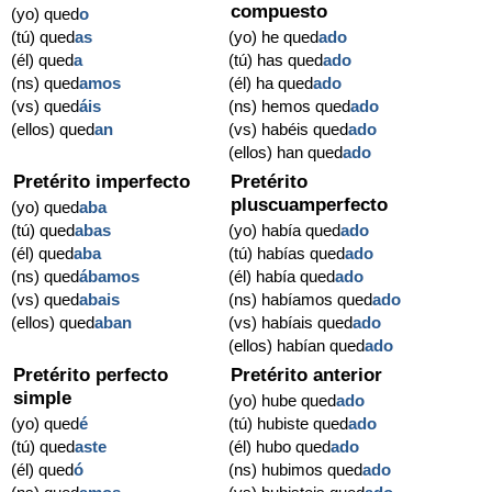
compuesto
(yo) qued
o
(tú) qued
as
(yo) he qued
ado
(él) qued
a
(tú) has qued
ado
(ns) qued
amos
(él) ha qued
ado
(vs) qued
áis
(ns) hemos qued
ado
(ellos) qued
an
(vs) habéis qued
ado
(ellos) han qued
ado
Pretérito imperfecto
Pretérito
pluscuamperfecto
(yo) qued
aba
(tú) qued
abas
(yo) había qued
ado
(él) qued
aba
(tú) habías qued
ado
(ns) qued
ábamos
(él) había qued
ado
(vs) qued
abais
(ns) habíamos qued
ado
(ellos) qued
aban
(vs) habíais qued
ado
(ellos) habían qued
ado
Pretérito perfecto
Pretérito anterior
simple
(yo) hube qued
ado
(yo) qued
é
(tú) hubiste qued
ado
(tú) qued
aste
(él) hubo qued
ado
(él) qued
ó
(ns) hubimos qued
ado