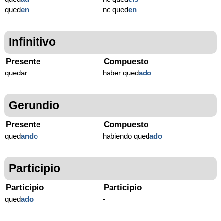
qued
en
no qued
en
Infinitivo
Presente
Compuesto
quedar
haber qued
ado
Gerundio
Presente
Compuesto
qued
ando
habiendo qued
ado
Participio
Participio
Participio
qued
ado
-