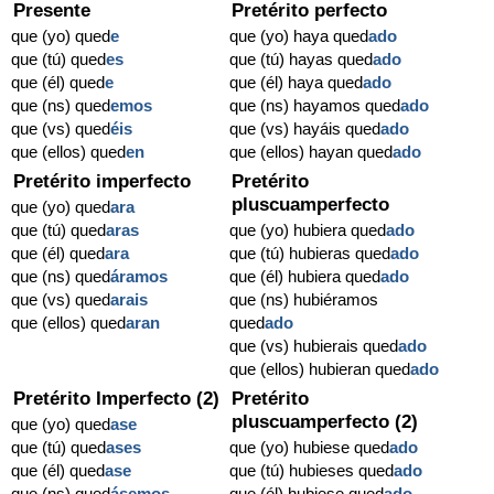
Presente
Pretérito perfecto
que (yo) qued
e
que (yo) haya qued
ado
que (tú) qued
es
que (tú) hayas qued
ado
que (él) qued
e
que (él) haya qued
ado
que (ns) qued
emos
que (ns) hayamos qued
ado
que (vs) qued
éis
que (vs) hayáis qued
ado
que (ellos) qued
en
que (ellos) hayan qued
ado
Pretérito imperfecto
Pretérito
pluscuamperfecto
que (yo) qued
ara
que (tú) qued
aras
que (yo) hubiera qued
ado
que (él) qued
ara
que (tú) hubieras qued
ado
que (ns) qued
áramos
que (él) hubiera qued
ado
que (vs) qued
arais
que (ns) hubiéramos
que (ellos) qued
aran
qued
ado
que (vs) hubierais qued
ado
que (ellos) hubieran qued
ado
Pretérito Imperfecto (2)
Pretérito
pluscuamperfecto (2)
que (yo) qued
ase
que (tú) qued
ases
que (yo) hubiese qued
ado
que (él) qued
ase
que (tú) hubieses qued
ado
que (ns) qued
ásemos
que (él) hubiese qued
ado