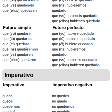
que (vs) qued
aseis
que (ns) hubiésemos
que (ellos) qued
asen
qued
ado
que (vs) hubieseis qued
ado
que (ellos) hubiesen qued
ado
Futuro simple
Futuro perfecto
que (yo) qued
are
que (yo) hubiere qued
ado
que (tú) qued
ares
que (tú) hubieres qued
ado
que (él) qued
are
que (él) hubiere qued
ado
que (ns) qued
áremos
que (ns) hubiéremos
que (vs) qued
areis
qued
ado
que (ellos) qued
aren
que (vs) hubiereis qued
ado
que (ellos) hubieren qued
ado
Imperativo
Imperativo
Imperativo negativo
-
-
qued
a
no qued
es
qued
e
no qued
e
qued
emos
no qued
emos
qued
ad
no qued
éis