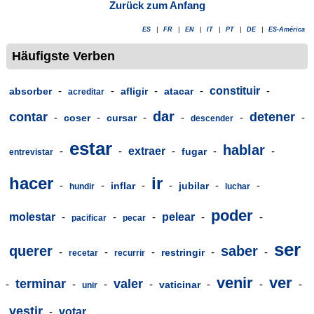
Zurück zum Anfang
ES
|
FR
|
EN
|
IT
|
PT
|
DE
|
ES-América
Häufigste Verben
-
-
-
-
constituir
-
absorber
afligir
atacar
acreditar
dar
contar
detener
-
-
-
-
-
-
coser
cursar
descender
estar
hablar
-
-
extraer
-
-
-
fugar
entrevistar
hacer
ir
-
-
-
-
-
-
inflar
jubilar
hundir
luchar
poder
molestar
-
-
-
pelear
-
-
pacificar
pecar
ser
querer
saber
-
-
-
-
-
restringir
recetar
recurrir
venir
ver
terminar
valer
-
-
-
-
-
-
-
vaticinar
unir
vestir
-
votar