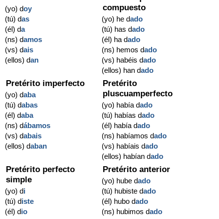
compuesto
(yo) d
oy
(tú) d
as
(yo) he d
ado
(él) d
a
(tú) has d
ado
(ns) d
amos
(él) ha d
ado
(vs) d
ais
(ns) hemos d
ado
(ellos) d
an
(vs) habéis d
ado
(ellos) han d
ado
Pretérito imperfecto
Pretérito
pluscuamperfecto
(yo) d
aba
(tú) d
abas
(yo) había d
ado
(él) d
aba
(tú) habías d
ado
(ns) d
ábamos
(él) había d
ado
(vs) d
abais
(ns) habíamos d
ado
(ellos) d
aban
(vs) habíais d
ado
(ellos) habían d
ado
Pretérito perfecto
Pretérito anterior
simple
(yo) hube d
ado
(yo) d
i
(tú) hubiste d
ado
(tú) d
iste
(él) hubo d
ado
(él) d
io
(ns) hubimos d
ado