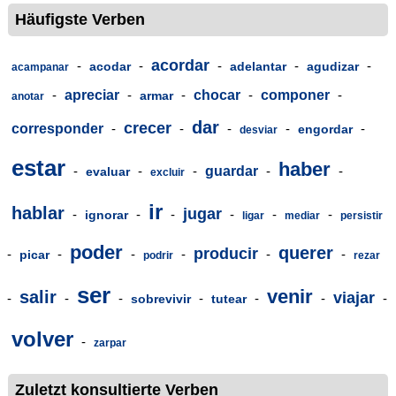
Häufigste Verben
acordar
-
-
-
-
-
acodar
adelantar
agudizar
acampanar
-
apreciar
-
-
chocar
-
componer
-
armar
anotar
dar
crecer
corresponder
-
-
-
-
-
engordar
desviar
estar
haber
-
-
-
guardar
-
-
evaluar
excluir
ir
hablar
jugar
-
-
-
-
-
-
ignorar
ligar
mediar
persistir
poder
querer
producir
-
-
-
-
-
-
picar
podrir
rezar
ser
venir
salir
viajar
-
-
-
-
-
-
-
sobrevivir
tutear
volver
-
zarpar
Zuletzt konsultierte Verben