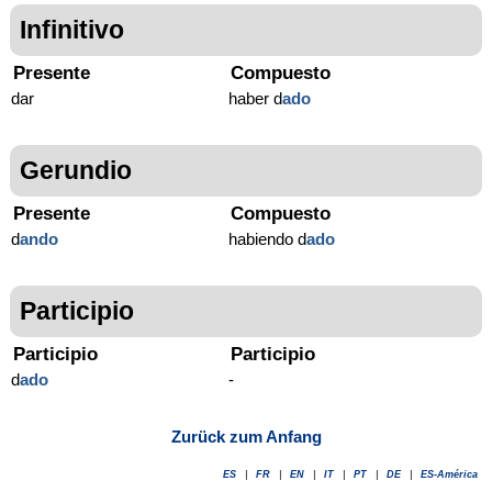
Infinitivo
Presente
Compuesto
dar
haber d
ado
Gerundio
Presente
Compuesto
d
ando
habiendo d
ado
Participio
Participio
Participio
d
ado
-
Zurück zum Anfang
ES
|
FR
|
EN
|
IT
|
PT
|
DE
|
ES-América