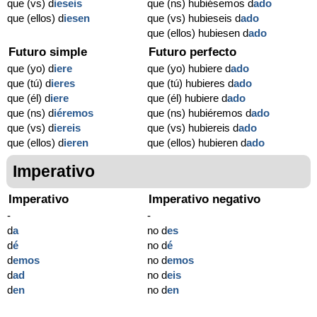
que (vs) d
ieseis
que (ns) hubiésemos d
ado
que (ellos) d
iesen
que (vs) hubieseis d
ado
que (ellos) hubiesen d
ado
Futuro simple
Futuro perfecto
que (yo) d
iere
que (yo) hubiere d
ado
que (tú) d
ieres
que (tú) hubieres d
ado
que (él) d
iere
que (él) hubiere d
ado
que (ns) d
iéremos
que (ns) hubiéremos d
ado
que (vs) d
iereis
que (vs) hubiereis d
ado
que (ellos) d
ieren
que (ellos) hubieren d
ado
Imperativo
Imperativo
Imperativo negativo
-
-
d
a
no d
es
d
é
no d
é
d
emos
no d
emos
d
ad
no d
eis
d
en
no d
en