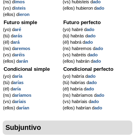
(ns) d
imos
(vs) hubisteis d
ado
(vs) d
isteis
(ellos) hubieron d
ado
(ellos) d
ieron
Futuro simple
Futuro perfecto
(yo) d
aré
(yo) habré d
ado
(tú) d
arás
(tú) habrás d
ado
(él) d
ará
(él) habrá d
ado
(ns) d
aremos
(ns) habremos d
ado
(vs) d
aréis
(vs) habréis d
ado
(ellos) d
arán
(ellos) habrán d
ado
Condicional simple
Condicional perfecto
(yo) d
aría
(yo) habría d
ado
(tú) d
arías
(tú) habrías d
ado
(él) d
aría
(él) habría d
ado
(ns) d
aríamos
(ns) habríamos d
ado
(vs) d
aríais
(vs) habríais d
ado
(ellos) d
arían
(ellos) habrían d
ado
Subjuntivo