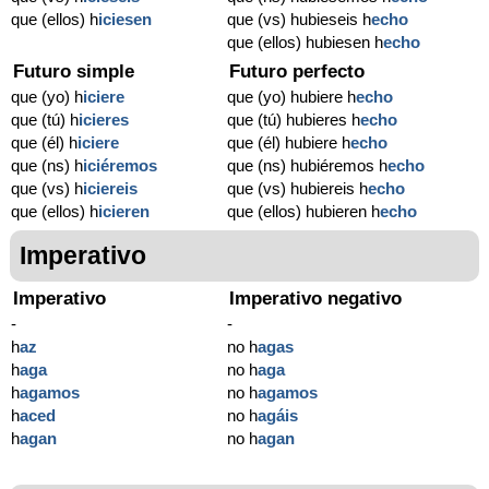
que (ellos) h
iciesen
que (vs) hubieseis h
echo
que (ellos) hubiesen h
echo
Futuro simple
Futuro perfecto
que (yo) h
iciere
que (yo) hubiere h
echo
que (tú) h
icieres
que (tú) hubieres h
echo
que (él) h
iciere
que (él) hubiere h
echo
que (ns) h
iciéremos
que (ns) hubiéremos h
echo
que (vs) h
iciereis
que (vs) hubiereis h
echo
que (ellos) h
icieren
que (ellos) hubieren h
echo
Imperativo
Imperativo
Imperativo negativo
-
-
h
az
no h
agas
h
aga
no h
aga
h
agamos
no h
agamos
h
aced
no h
agáis
h
agan
no h
agan