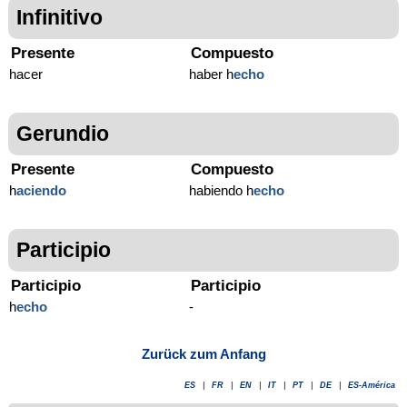
Infinitivo
Presente
Compuesto
hacer
haber h
echo
Gerundio
Presente
Compuesto
h
aciendo
habiendo h
echo
Participio
Participio
Participio
h
echo
-
Zurück zum Anfang
ES
|
FR
|
EN
|
IT
|
PT
|
DE
|
ES-América