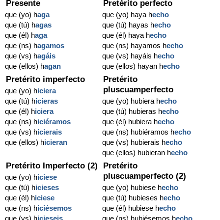
Presente
Pretérito perfecto
que (yo) h
aga
que (yo) haya h
echo
que (tú) h
agas
que (tú) hayas h
echo
que (él) h
aga
que (él) haya h
echo
que (ns) h
agamos
que (ns) hayamos h
echo
que (vs) h
agáis
que (vs) hayáis h
echo
que (ellos) h
agan
que (ellos) hayan h
echo
Pretérito imperfecto
Pretérito
pluscuamperfecto
que (yo) h
iciera
que (tú) h
icieras
que (yo) hubiera h
echo
que (él) h
iciera
que (tú) hubieras h
echo
que (ns) h
iciéramos
que (él) hubiera h
echo
que (vs) h
icierais
que (ns) hubiéramos h
echo
que (ellos) h
icieran
que (vs) hubierais h
echo
que (ellos) hubieran h
echo
Pretérito Imperfecto (2)
Pretérito
pluscuamperfecto (2)
que (yo) h
iciese
que (tú) h
icieses
que (yo) hubiese h
echo
que (él) h
iciese
que (tú) hubieses h
echo
que (ns) h
iciésemos
que (él) hubiese h
echo
que (vs) h
icieseis
que (ns) hubiésemos h
echo