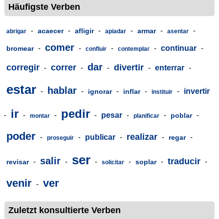
Häufigste Verben
-
-
-
-
-
-
acaecer
afligir
armar
abrigar
apiadar
asentar
comer
-
-
-
-
continuar
-
bromear
confluir
contemplar
dar
corregir
correr
divertir
-
-
-
-
enterrar
-
estar
hablar
-
-
-
-
-
invertir
ignorar
inflar
instituir
ir
pedir
-
-
-
-
pesar
-
-
-
poblar
montar
planificar
poder
realizar
-
-
publicar
-
-
-
regar
proseguir
ser
salir
traducir
-
-
-
-
-
-
revisar
soplar
solicitar
venir
ver
-
Zuletzt konsultierte Verben