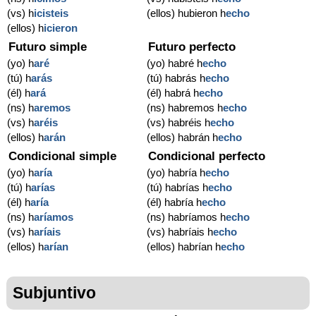
(vs) h
icisteis
(ellos) hubieron h
echo
(ellos) h
icieron
Futuro simple
Futuro perfecto
(yo) h
aré
(yo) habré h
echo
(tú) h
arás
(tú) habrás h
echo
(él) h
ará
(él) habrá h
echo
(ns) h
aremos
(ns) habremos h
echo
(vs) h
aréis
(vs) habréis h
echo
(ellos) h
arán
(ellos) habrán h
echo
Condicional simple
Condicional perfecto
(yo) h
aría
(yo) habría h
echo
(tú) h
arías
(tú) habrías h
echo
(él) h
aría
(él) habría h
echo
(ns) h
aríamos
(ns) habríamos h
echo
(vs) h
aríais
(vs) habríais h
echo
(ellos) h
arían
(ellos) habrían h
echo
Subjuntivo