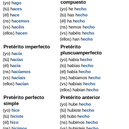
compuesto
(yo) h
ago
(tú) h
aces
(yo) he h
echo
(él) h
ace
(tú) has h
echo
(ns) h
acemos
(él) ha h
echo
(vs) h
acéis
(ns) hemos h
echo
(ellos) h
acen
(vs) habéis h
echo
(ellos) han h
echo
Pretérito imperfecto
Pretérito
pluscuamperfecto
(yo) h
acía
(tú) h
acías
(yo) había h
echo
(él) h
acía
(tú) habías h
echo
(ns) h
acíamos
(él) había h
echo
(vs) h
acíais
(ns) habíamos h
echo
(ellos) h
acían
(vs) habíais h
echo
(ellos) habían h
echo
Pretérito perfecto
Pretérito anterior
simple
(yo) hube h
echo
(yo) h
ice
(tú) hubiste h
echo
(tú) h
iciste
(él) hubo h
echo
(él) h
izo
(ns) hubimos h
echo
(ns) h
icimos
(vs) hubisteis h
echo