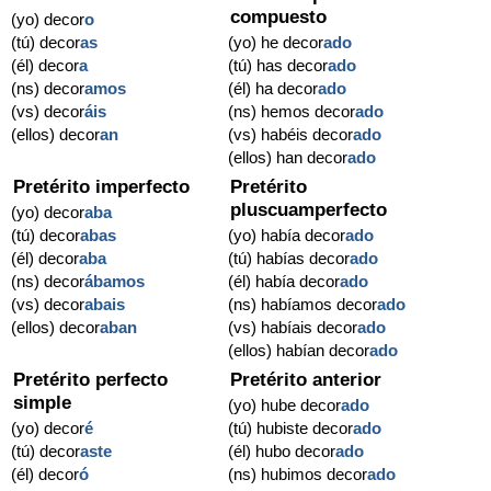
compuesto
(yo) decor
o
(tú) decor
as
(yo) he decor
ado
(él) decor
a
(tú) has decor
ado
(ns) decor
amos
(él) ha decor
ado
(vs) decor
áis
(ns) hemos decor
ado
(ellos) decor
an
(vs) habéis decor
ado
(ellos) han decor
ado
Pretérito imperfecto
Pretérito
pluscuamperfecto
(yo) decor
aba
(tú) decor
abas
(yo) había decor
ado
(él) decor
aba
(tú) habías decor
ado
(ns) decor
ábamos
(él) había decor
ado
(vs) decor
abais
(ns) habíamos decor
ado
(ellos) decor
aban
(vs) habíais decor
ado
(ellos) habían decor
ado
Pretérito perfecto
Pretérito anterior
simple
(yo) hube decor
ado
(yo) decor
é
(tú) hubiste decor
ado
(tú) decor
aste
(él) hubo decor
ado
(él) decor
ó
(ns) hubimos decor
ado