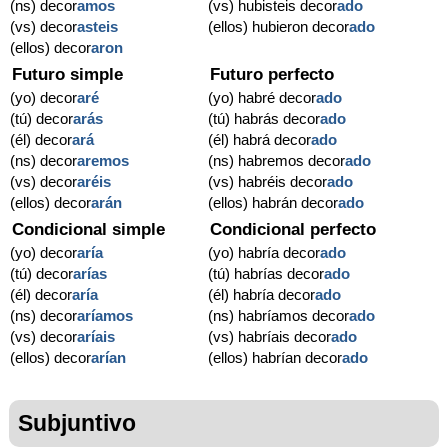
(ns) decor
amos
(vs) hubisteis decor
ado
(vs) decor
asteis
(ellos) hubieron decor
ado
(ellos) decor
aron
Futuro simple
Futuro perfecto
(yo) decor
aré
(yo) habré decor
ado
(tú) decor
arás
(tú) habrás decor
ado
(él) decor
ará
(él) habrá decor
ado
(ns) decor
aremos
(ns) habremos decor
ado
(vs) decor
aréis
(vs) habréis decor
ado
(ellos) decor
arán
(ellos) habrán decor
ado
Condicional simple
Condicional perfecto
(yo) decor
aría
(yo) habría decor
ado
(tú) decor
arías
(tú) habrías decor
ado
(él) decor
aría
(él) habría decor
ado
(ns) decor
aríamos
(ns) habríamos decor
ado
(vs) decor
aríais
(vs) habríais decor
ado
(ellos) decor
arían
(ellos) habrían decor
ado
Subjuntivo