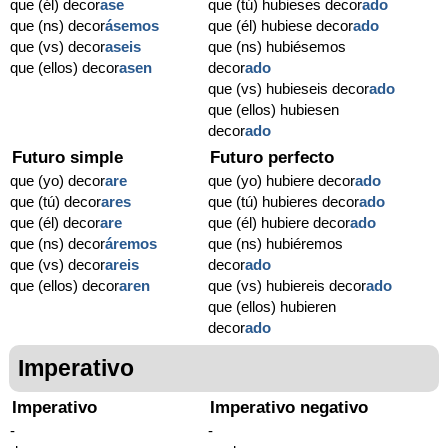
que (él) decor
ase
que (tú) hubieses decor
ado
que (ns) decor
ásemos
que (él) hubiese decor
ado
que (vs) decor
aseis
que (ns) hubiésemos
que (ellos) decor
asen
decor
ado
que (vs) hubieseis decor
ado
que (ellos) hubiesen
decor
ado
Futuro simple
Futuro perfecto
que (yo) decor
are
que (yo) hubiere decor
ado
que (tú) decor
ares
que (tú) hubieres decor
ado
que (él) decor
are
que (él) hubiere decor
ado
que (ns) decor
áremos
que (ns) hubiéremos
que (vs) decor
areis
decor
ado
que (ellos) decor
aren
que (vs) hubiereis decor
ado
que (ellos) hubieren
decor
ado
Imperativo
Imperativo
Imperativo negativo
-
-