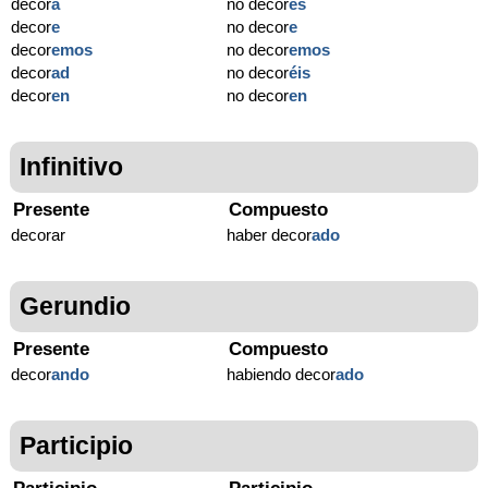
decor
a
no decor
es
decor
e
no decor
e
decor
emos
no decor
emos
decor
ad
no decor
éis
decor
en
no decor
en
Infinitivo
Presente
Compuesto
decorar
haber decor
ado
Gerundio
Presente
Compuesto
decor
ando
habiendo decor
ado
Participio