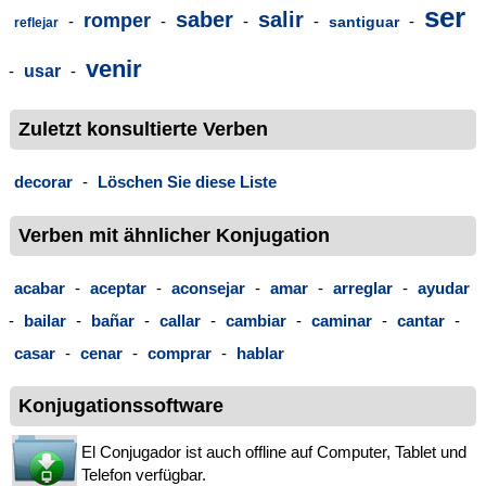
ser
saber
salir
romper
-
-
-
-
-
santiguar
reflejar
venir
-
usar
-
Zuletzt konsultierte Verben
decorar
-
Löschen Sie diese Liste
Verben mit ähnlicher Konjugation
acabar
-
aceptar
-
aconsejar
-
amar
-
arreglar
-
ayudar
-
bailar
-
bañar
-
callar
-
cambiar
-
caminar
-
cantar
-
casar
-
cenar
-
comprar
-
hablar
Konjugationssoftware
El Conjugador ist auch offline auf Computer, Tablet und
Telefon verfügbar.