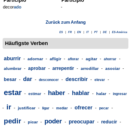
Participio
Participio
decor
ado
-
Zurück zum Anfang
ES
|
FR
|
EN
|
IT
|
PT
|
DE
|
ES-América
Häufigste Verben
aburrir
-
-
-
-
-
-
adornar
afligir
agitar
aflorar
ahorrar
-
aprobar
-
arrepentir
-
-
-
alumbrar
arrodillar
asociar
dar
describir
besar
-
-
-
-
-
desconocer
elevar
estar
haber
hablar
-
-
-
-
-
halar
estimar
ingresar
ir
ofrecer
-
-
-
-
-
-
-
justificar
ligar
mediar
pecar
pedir
poder
preocupar
-
-
-
-
reducir
-
picar