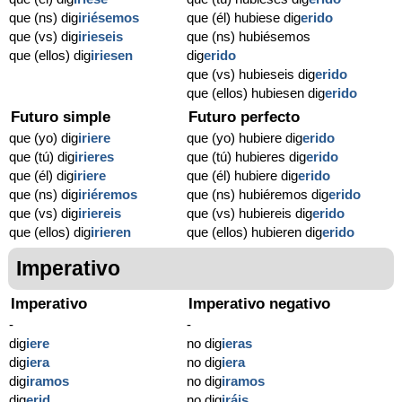
que (ns) dig
iriésemos
que (él) hubiese dig
erido
que (vs) dig
irieseis
que (ns) hubiésemos
que (ellos) dig
iriesen
dig
erido
que (vs) hubieseis dig
erido
que (ellos) hubiesen dig
erido
Futuro simple
Futuro perfecto
que (yo) dig
iriere
que (yo) hubiere dig
erido
que (tú) dig
irieres
que (tú) hubieres dig
erido
que (él) dig
iriere
que (él) hubiere dig
erido
que (ns) dig
iriéremos
que (ns) hubiéremos dig
erido
que (vs) dig
iriereis
que (vs) hubiereis dig
erido
que (ellos) dig
irieren
que (ellos) hubieren dig
erido
Imperativo
Imperativo
Imperativo negativo
-
-
dig
iere
no dig
ieras
dig
iera
no dig
iera
dig
iramos
no dig
iramos
dig
erid
no dig
iráis