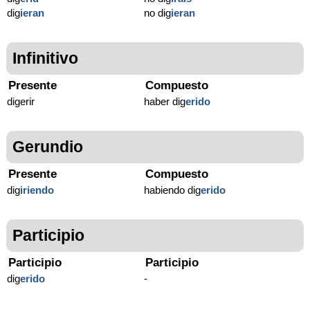
dig
ieran
no dig
ieran
Infinitivo
Presente
Compuesto
digerir
haber dig
erido
Gerundio
Presente
Compuesto
dig
iriendo
habiendo dig
erido
Participio
Participio
Participio
dig
erido
-