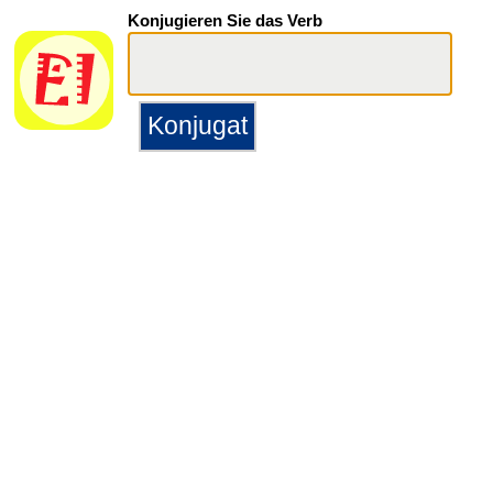
Konjugieren Sie das Verb