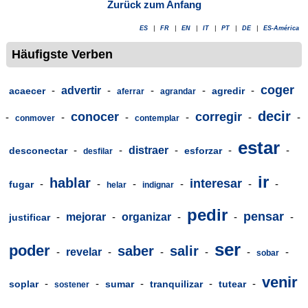
Zurück zum Anfang
ES
|
FR
|
EN
|
IT
|
PT
|
DE
|
ES-América
Häufigste Verben
coger
-
advertir
-
-
-
-
acaecer
agredir
aferrar
agrandar
decir
conocer
corregir
-
-
-
-
-
-
conmover
contemplar
estar
-
-
distraer
-
-
-
desconectar
esforzar
desfilar
ir
hablar
interesar
-
-
-
-
-
-
fugar
helar
indignar
pedir
pensar
-
mejorar
-
organizar
-
-
-
justificar
ser
poder
saber
salir
-
revelar
-
-
-
-
-
sobar
venir
-
-
-
-
-
soplar
sumar
tranquilizar
tutear
sostener