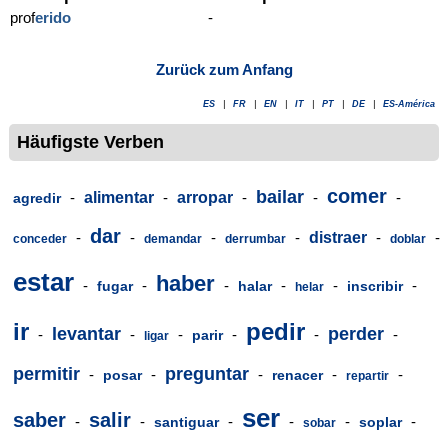
prof
erido
-
Zurück zum Anfang
ES
|
FR
|
EN
|
IT
|
PT
|
DE
|
ES-América
Häufigste Verben
comer
bailar
-
alimentar
-
arropar
-
-
-
agredir
dar
-
-
-
-
distraer
-
-
conceder
demandar
derrumbar
doblar
estar
haber
-
-
-
-
-
-
fugar
halar
inscribir
helar
ir
pedir
levantar
perder
-
-
-
-
-
-
parir
ligar
permitir
preguntar
-
-
-
-
-
posar
renacer
repartir
ser
saber
salir
-
-
-
-
-
-
santiguar
soplar
sobar