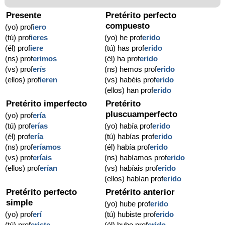
Presente
Pretérito perfecto
compuesto
(yo) prof
iero
(tú) prof
ieres
(yo) he prof
erido
(él) prof
iere
(tú) has prof
erido
(ns) prof
erimos
(él) ha prof
erido
(vs) prof
erís
(ns) hemos prof
erido
(ellos) prof
ieren
(vs) habéis prof
erido
(ellos) han prof
erido
Pretérito imperfecto
Pretérito
pluscuamperfecto
(yo) prof
ería
(tú) prof
erías
(yo) había prof
erido
(él) prof
ería
(tú) habías prof
erido
(ns) prof
eríamos
(él) había prof
erido
(vs) prof
eríais
(ns) habíamos prof
erido
(ellos) prof
erían
(vs) habíais prof
erido
(ellos) habían prof
erido
Pretérito perfecto
Pretérito anterior
simple
(yo) hube prof
erido
(yo) prof
erí
(tú) hubiste prof
erido
(tú) prof
eriste
(él) hubo prof
erido