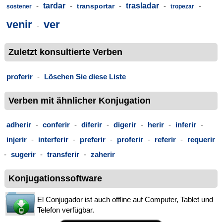
-
tardar
-
-
trasladar
-
-
transportar
sostener
tropezar
venir
ver
-
Zuletzt konsultierte Verben
proferir
-
Löschen Sie diese Liste
Verben mit ähnlicher Konjugation
adherir
-
conferir
-
diferir
-
digerir
-
herir
-
inferir
-
injerir
-
interferir
-
preferir
-
proferir
-
referir
-
requerir
-
sugerir
-
transferir
-
zaherir
Konjugationssoftware
El Conjugador ist auch offline auf Computer, Tablet und
Telefon verfügbar.