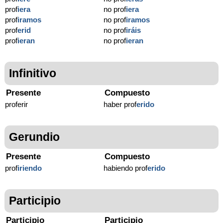
prof
iera
no prof
iera
prof
iramos
no prof
iramos
prof
erid
no prof
iráis
prof
ieran
no prof
ieran
Infinitivo
Presente
Compuesto
proferir
haber prof
erido
Gerundio
Presente
Compuesto
prof
iriendo
habiendo prof
erido
Participio
Participio
Participio