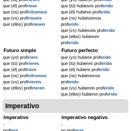
que (él) prof
iriese
que (tú) hubieses prof
erido
que (ns) prof
iriésemos
que (él) hubiese prof
erido
que (vs) prof
irieseis
que (ns) hubiésemos
que (ellos) prof
iriesen
prof
erido
que (vs) hubieseis prof
erido
que (ellos) hubiesen
prof
erido
Futuro simple
Futuro perfecto
que (yo) prof
iriere
que (yo) hubiere prof
erido
que (tú) prof
irieres
que (tú) hubieres prof
erido
que (él) prof
iriere
que (él) hubiere prof
erido
que (ns) prof
iriéremos
que (ns) hubiéremos
que (vs) prof
iriereis
prof
erido
que (ellos) prof
irieren
que (vs) hubiereis prof
erido
que (ellos) hubieren prof
erido
Imperativo
Imperativo
Imperativo negativo
-
-
prof
iere
no prof
ieras