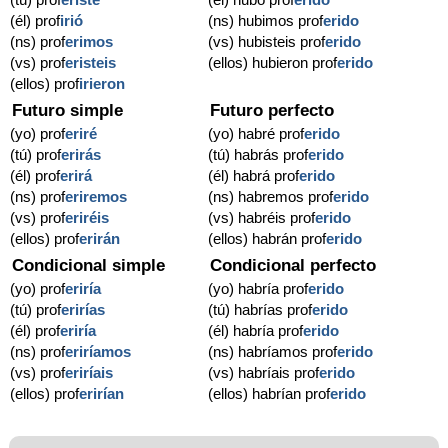
(él) prof
irió
(ns) hubimos prof
erido
(ns) prof
erimos
(vs) hubisteis prof
erido
(vs) prof
eristeis
(ellos) hubieron prof
erido
(ellos) prof
irieron
Futuro simple
Futuro perfecto
(yo) prof
eriré
(yo) habré prof
erido
(tú) prof
erirás
(tú) habrás prof
erido
(él) prof
erirá
(él) habrá prof
erido
(ns) prof
eriremos
(ns) habremos prof
erido
(vs) prof
eriréis
(vs) habréis prof
erido
(ellos) prof
erirán
(ellos) habrán prof
erido
Condicional simple
Condicional perfecto
(yo) prof
eriría
(yo) habría prof
erido
(tú) prof
erirías
(tú) habrías prof
erido
(él) prof
eriría
(él) habría prof
erido
(ns) prof
eriríamos
(ns) habríamos prof
erido
(vs) prof
eriríais
(vs) habríais prof
erido
(ellos) prof
erirían
(ellos) habrían prof
erido