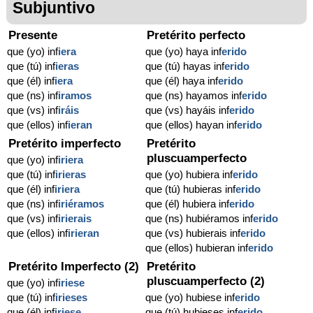
Subjuntivo
Presente
Pretérito perfecto
que (yo) inf
iera
que (yo) haya inf
erido
que (tú) inf
ieras
que (tú) hayas inf
erido
que (él) inf
iera
que (él) haya inf
erido
que (ns) inf
iramos
que (ns) hayamos inf
erido
que (vs) inf
iráis
que (vs) hayáis inf
erido
que (ellos) inf
ieran
que (ellos) hayan inf
erido
Pretérito imperfecto
Pretérito
pluscuamperfecto
que (yo) inf
iriera
que (tú) inf
irieras
que (yo) hubiera inf
erido
que (él) inf
iriera
que (tú) hubieras inf
erido
que (ns) inf
iriéramos
que (él) hubiera inf
erido
que (vs) inf
irierais
que (ns) hubiéramos inf
erido
que (ellos) inf
irieran
que (vs) hubierais inf
erido
que (ellos) hubieran inf
erido
Pretérito Imperfecto (2)
Pretérito
pluscuamperfecto (2)
que (yo) inf
iriese
que (tú) inf
irieses
que (yo) hubiese inf
erido
que (él) inf
iriese
que (tú) hubieses inf
erido