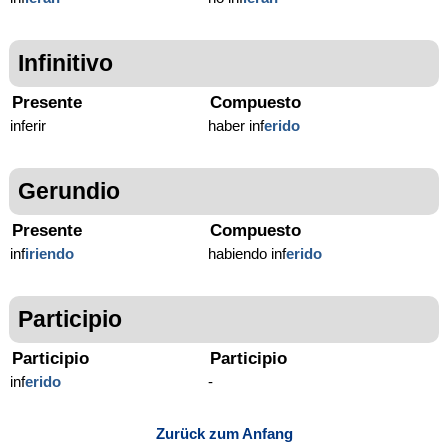
Infinitivo
Presente
Compuesto
inferir
haber inf
erido
Gerundio
Presente
Compuesto
inf
iriendo
habiendo inf
erido
Participio
Participio
Participio
inf
erido
-
Zurück zum Anfang