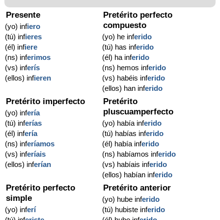
Presente
Pretérito perfecto
compuesto
(yo) inf
iero
(tú) inf
ieres
(yo) he inf
erido
(él) inf
iere
(tú) has inf
erido
(ns) inf
erimos
(él) ha inf
erido
(vs) inf
erís
(ns) hemos inf
erido
(ellos) inf
ieren
(vs) habéis inf
erido
(ellos) han inf
erido
Pretérito imperfecto
Pretérito
pluscuamperfecto
(yo) inf
ería
(tú) inf
erías
(yo) había inf
erido
(él) inf
ería
(tú) habías inf
erido
(ns) inf
eríamos
(él) había inf
erido
(vs) inf
eríais
(ns) habíamos inf
erido
(ellos) inf
erían
(vs) habíais inf
erido
(ellos) habían inf
erido
Pretérito perfecto
Pretérito anterior
simple
(yo) hube inf
erido
(yo) inf
erí
(tú) hubiste inf
erido
(tú) inf
eriste
(él) hubo inf
erido