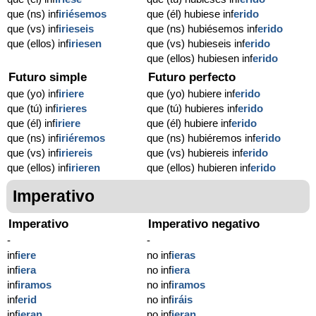
que (ns) inf
iriésemos
que (él) hubiese inf
erido
que (vs) inf
irieseis
que (ns) hubiésemos inf
erido
que (ellos) inf
iriesen
que (vs) hubieseis inf
erido
que (ellos) hubiesen inf
erido
Futuro simple
Futuro perfecto
que (yo) inf
iriere
que (yo) hubiere inf
erido
que (tú) inf
irieres
que (tú) hubieres inf
erido
que (él) inf
iriere
que (él) hubiere inf
erido
que (ns) inf
iriéremos
que (ns) hubiéremos inf
erido
que (vs) inf
iriereis
que (vs) hubiereis inf
erido
que (ellos) inf
irieren
que (ellos) hubieren inf
erido
Imperativo
Imperativo
Imperativo negativo
-
-
inf
iere
no inf
ieras
inf
iera
no inf
iera
inf
iramos
no inf
iramos
inf
erid
no inf
iráis
inf
ieran
no inf
ieran