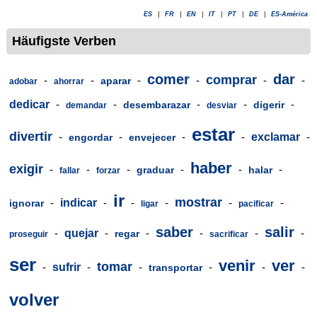
ES
|
FR
|
EN
|
IT
|
PT
|
DE
|
ES-América
Häufigste Verben
comer
dar
comprar
-
-
-
-
-
-
aparar
adobar
ahorrar
dedicar
-
-
-
-
-
desembarazar
digerir
demandar
desviar
estar
divertir
-
-
-
-
exclamar
-
engordar
envejecer
haber
exigir
-
-
-
-
-
-
graduar
halar
fallar
forzar
ir
mostrar
-
indicar
-
-
-
-
-
ignorar
ligar
pacificar
saber
salir
-
quejar
-
-
-
-
-
regar
proseguir
sacrificar
ser
venir
ver
tomar
-
sufrir
-
-
-
-
-
transportar
volver