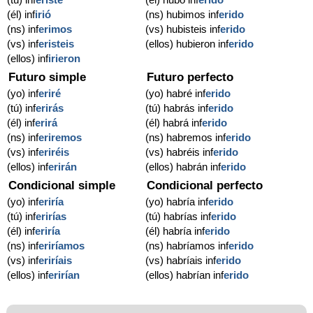
(él) inf
irió
(ns) hubimos inf
erido
(ns) inf
erimos
(vs) hubisteis inf
erido
(vs) inf
eristeis
(ellos) hubieron inf
erido
(ellos) inf
irieron
Futuro simple
Futuro perfecto
(yo) inf
eriré
(yo) habré inf
erido
(tú) inf
erirás
(tú) habrás inf
erido
(él) inf
erirá
(él) habrá inf
erido
(ns) inf
eriremos
(ns) habremos inf
erido
(vs) inf
eriréis
(vs) habréis inf
erido
(ellos) inf
erirán
(ellos) habrán inf
erido
Condicional simple
Condicional perfecto
(yo) inf
eriría
(yo) habría inf
erido
(tú) inf
erirías
(tú) habrías inf
erido
(él) inf
eriría
(él) habría inf
erido
(ns) inf
eriríamos
(ns) habríamos inf
erido
(vs) inf
eriríais
(vs) habríais inf
erido
(ellos) inf
erirían
(ellos) habrían inf
erido