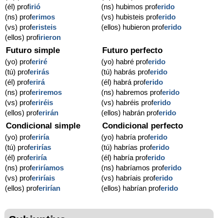
(él) prof
irió
(ns) hubimos prof
erido
(ns) prof
erimos
(vs) hubisteis prof
erido
(vs) prof
eristeis
(ellos) hubieron prof
erido
(ellos) prof
irieron
Futuro simple
Futuro perfecto
(yo) prof
eriré
(yo) habré prof
erido
(tú) prof
erirás
(tú) habrás prof
erido
(él) prof
erirá
(él) habrá prof
erido
(ns) prof
eriremos
(ns) habremos prof
erido
(vs) prof
eriréis
(vs) habréis prof
erido
(ellos) prof
erirán
(ellos) habrán prof
erido
Condicional simple
Condicional perfecto
(yo) prof
eriría
(yo) habría prof
erido
(tú) prof
erirías
(tú) habrías prof
erido
(él) prof
eriría
(él) habría prof
erido
(ns) prof
eriríamos
(ns) habríamos prof
erido
(vs) prof
eriríais
(vs) habríais prof
erido
(ellos) prof
erirían
(ellos) habrían prof
erido