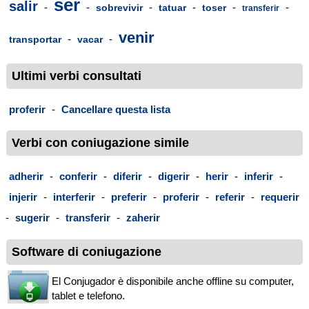
ser
salir
-
-
-
-
-
-
sobrevivir
tatuar
toser
transferir
venir
-
-
transportar
vacar
Ultimi verbi consultati
proferir
-
Cancellare questa lista
Verbi con coniugazione simile
adherir
-
conferir
-
diferir
-
digerir
-
herir
-
inferir
-
injerir
-
interferir
-
preferir
-
proferir
-
referir
-
requerir
-
sugerir
-
transferir
-
zaherir
Software di coniugazione
El Conjugador è disponibile anche offline su computer,
tablet e telefono.