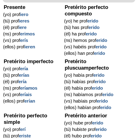
Presente
Pretérito perfecto
compuesto
(yo) prof
iero
(tú) prof
ieres
(yo) he prof
erido
(él) prof
iere
(tú) has prof
erido
(ns) prof
erimos
(él) ha prof
erido
(vs) prof
erís
(ns) hemos prof
erido
(ellos) prof
ieren
(vs) habéis prof
erido
(ellos) han prof
erido
Pretérito imperfecto
Pretérito
pluscuamperfecto
(yo) prof
ería
(tú) prof
erías
(yo) había prof
erido
(él) prof
ería
(tú) habías prof
erido
(ns) prof
eríamos
(él) había prof
erido
(vs) prof
eríais
(ns) habíamos prof
erido
(ellos) prof
erían
(vs) habíais prof
erido
(ellos) habían prof
erido
Pretérito perfecto
Pretérito anterior
simple
(yo) hube prof
erido
(yo) prof
erí
(tú) hubiste prof
erido
(tú) prof
eriste
(él) hubo prof
erido