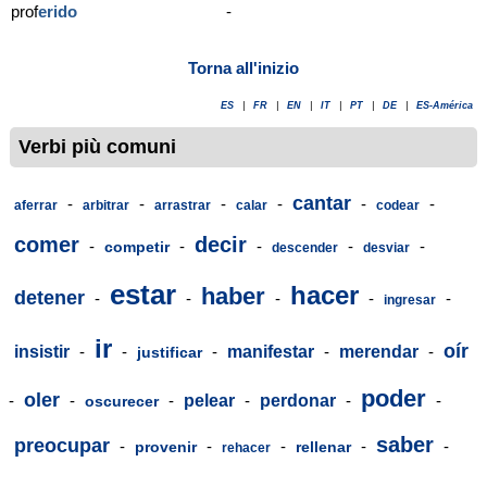
prof
erido
-
Torna all'inizio
ES
|
FR
|
EN
|
IT
|
PT
|
DE
|
ES-América
Verbi più comuni
cantar
-
-
-
-
-
-
aferrar
arbitrar
arrastrar
calar
codear
comer
decir
-
-
-
-
-
competir
descender
desviar
estar
hacer
haber
detener
-
-
-
-
-
ingresar
ir
oír
insistir
-
-
-
manifestar
-
merendar
-
justificar
poder
oler
-
-
-
pelear
-
perdonar
-
-
oscurecer
saber
preocupar
-
-
-
-
-
provenir
rellenar
rehacer