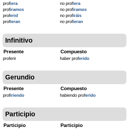
prof
iera
no prof
iera
prof
iramos
no prof
iramos
prof
erid
no prof
iráis
prof
ieran
no prof
ieran
Infinitivo
Presente
Compuesto
proferir
haber prof
erido
Gerundio
Presente
Compuesto
prof
iriendo
habiendo prof
erido
Participio
Participio
Participio