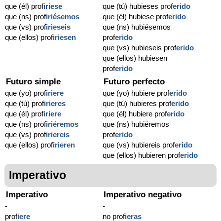
que (él) prof
iriese
que (tú) hubieses prof
erido
que (ns) prof
iriésemos
que (él) hubiese prof
erido
que (vs) prof
irieseis
que (ns) hubiésemos
que (ellos) prof
iriesen
prof
erido
que (vs) hubieseis prof
erido
que (ellos) hubiesen
prof
erido
Futuro simple
Futuro perfecto
que (yo) prof
iriere
que (yo) hubiere prof
erido
que (tú) prof
irieres
que (tú) hubieres prof
erido
que (él) prof
iriere
que (él) hubiere prof
erido
que (ns) prof
iriéremos
que (ns) hubiéremos
que (vs) prof
iriereis
prof
erido
que (ellos) prof
irieren
que (vs) hubiereis prof
erido
que (ellos) hubieren prof
erido
Imperativo
Imperativo
Imperativo negativo
-
-
prof
iere
no prof
ieras