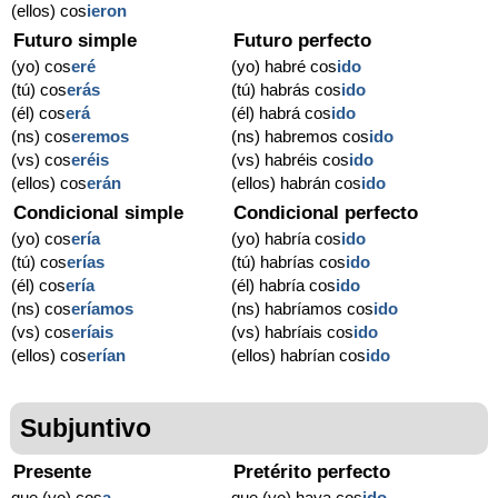
(ellos) cos
ieron
Futuro simple
Futuro perfecto
(yo) cos
eré
(yo) habré cos
ido
(tú) cos
erás
(tú) habrás cos
ido
(él) cos
erá
(él) habrá cos
ido
(ns) cos
eremos
(ns) habremos cos
ido
(vs) cos
eréis
(vs) habréis cos
ido
(ellos) cos
erán
(ellos) habrán cos
ido
Condicional simple
Condicional perfecto
(yo) cos
ería
(yo) habría cos
ido
(tú) cos
erías
(tú) habrías cos
ido
(él) cos
ería
(él) habría cos
ido
(ns) cos
eríamos
(ns) habríamos cos
ido
(vs) cos
eríais
(vs) habríais cos
ido
(ellos) cos
erían
(ellos) habrían cos
ido
Subjuntivo
Presente
Pretérito perfecto
que (yo) cos
a
que (yo) haya cos
ido