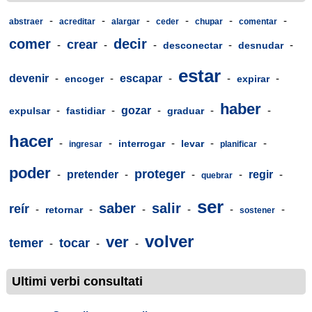
-
-
-
-
-
-
abstraer
acreditar
alargar
ceder
chupar
comentar
comer
decir
crear
-
-
-
-
-
desconectar
desnudar
estar
devenir
-
-
escapar
-
-
-
encoger
expirar
haber
-
-
gozar
-
-
-
expulsar
fastidiar
graduar
hacer
-
-
-
-
-
interrogar
levar
ingresar
planificar
poder
proteger
-
pretender
-
-
-
regir
-
quebrar
ser
saber
salir
reír
-
-
-
-
-
-
retornar
sostener
volver
ver
temer
tocar
-
-
-
Ultimi verbi consultati