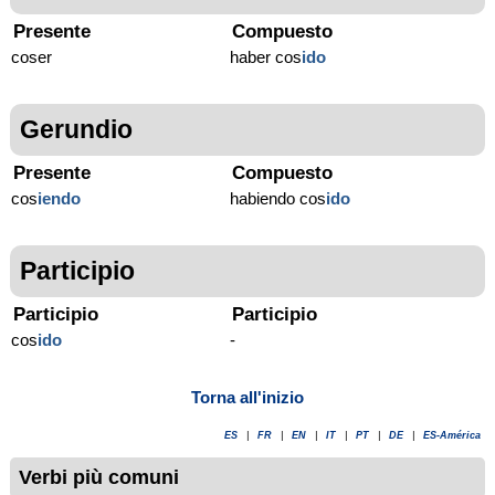
Presente
Compuesto
coser
haber cos
ido
Gerundio
Presente
Compuesto
cos
iendo
habiendo cos
ido
Participio
Participio
Participio
cos
ido
-
Torna all'inizio
ES
|
FR
|
EN
|
IT
|
PT
|
DE
|
ES-América
Verbi più comuni