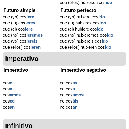
que (ellos) hubiesen cos
ido
Futuro simple
Futuro perfecto
que (yo) cos
iere
que (yo) hubiere cos
ido
que (tú) cos
ieres
que (tú) hubieres cos
ido
que (él) cos
iere
que (él) hubiere cos
ido
que (ns) cos
iéremos
que (ns) hubiéremos cos
ido
que (vs) cos
iereis
que (vs) hubiereis cos
ido
que (ellos) cos
ieren
que (ellos) hubieren cos
ido
Imperativo
Imperativo
Imperativo negativo
-
-
cos
e
no cos
as
cos
a
no cos
a
cos
amos
no cos
amos
cos
ed
no cos
áis
cos
an
no cos
an
Infinitivo