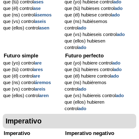
que (tú) control
ases
que (yo) hubiese control
ado
que (él) control
ase
que (tú) hubieses control
ado
que (ns) control
ásemos
que (él) hubiese control
ado
que (vs) control
aseis
que (ns) hubiésemos
que (ellos) control
asen
control
ado
que (vs) hubieseis control
ado
que (ellos) hubiesen
control
ado
Futuro simple
Futuro perfecto
que (yo) control
are
que (yo) hubiere control
ado
que (tú) control
ares
que (tú) hubieres control
ado
que (él) control
are
que (él) hubiere control
ado
que (ns) control
áremos
que (ns) hubiéremos
que (vs) control
areis
control
ado
que (ellos) control
aren
que (vs) hubiereis control
ado
que (ellos) hubieren
control
ado
Imperativo
Imperativo
Imperativo negativo