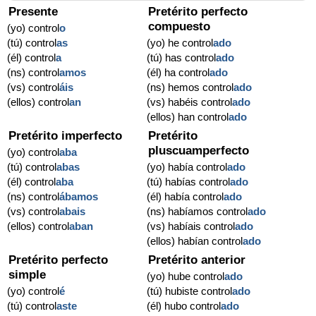
Presente
Pretérito perfecto
compuesto
(yo) control
o
(tú) control
as
(yo) he control
ado
(él) control
a
(tú) has control
ado
(ns) control
amos
(él) ha control
ado
(vs) control
áis
(ns) hemos control
ado
(ellos) control
an
(vs) habéis control
ado
(ellos) han control
ado
Pretérito imperfecto
Pretérito
pluscuamperfecto
(yo) control
aba
(tú) control
abas
(yo) había control
ado
(él) control
aba
(tú) habías control
ado
(ns) control
ábamos
(él) había control
ado
(vs) control
abais
(ns) habíamos control
ado
(ellos) control
aban
(vs) habíais control
ado
(ellos) habían control
ado
Pretérito perfecto
Pretérito anterior
simple
(yo) hube control
ado
(yo) control
é
(tú) hubiste control
ado
(tú) control
aste
(él) hubo control
ado