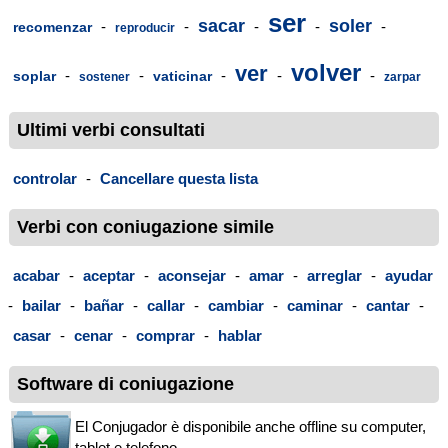
ser
sacar
soler
-
-
-
-
-
recomenzar
reproducir
volver
ver
-
-
-
-
-
soplar
vaticinar
sostener
zarpar
Ultimi verbi consultati
controlar
-
Cancellare questa lista
Verbi con coniugazione simile
acabar
-
aceptar
-
aconsejar
-
amar
-
arreglar
-
ayudar
-
bailar
-
bañar
-
callar
-
cambiar
-
caminar
-
cantar
-
casar
-
cenar
-
comprar
-
hablar
Software di coniugazione
El Conjugador è disponibile anche offline su computer,
tablet e telefono.