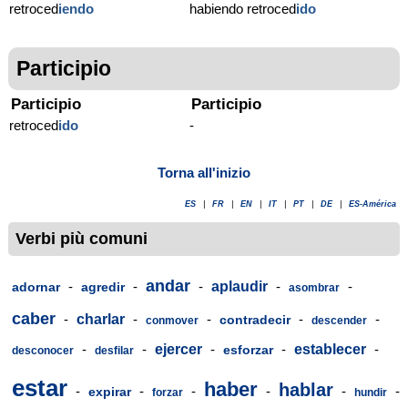
retroced
iendo
habiendo retroced
ido
Participio
Participio
Participio
retroced
ido
-
Torna all'inizio
ES
|
FR
|
EN
|
IT
|
PT
|
DE
|
ES-América
Verbi più comuni
andar
-
-
-
aplaudir
-
-
adornar
agredir
asombrar
caber
-
charlar
-
-
-
-
contradecir
conmover
descender
-
-
ejercer
-
-
establecer
-
esforzar
desconocer
desfilar
estar
haber
hablar
-
-
-
-
-
-
expirar
forzar
hundir