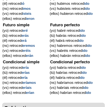
(él) retroced
ió
(ns) hubimos retroced
ido
(ns) retroced
imos
(vs) hubisteis retroced
ido
(vs) retroced
isteis
(ellos) hubieron retroced
ido
(ellos) retroced
ieron
Futuro simple
Futuro perfecto
(yo) retroced
eré
(yo) habré retroced
ido
(tú) retroced
erás
(tú) habrás retroced
ido
(él) retroced
erá
(él) habrá retroced
ido
(ns) retroced
eremos
(ns) habremos retroced
ido
(vs) retroced
eréis
(vs) habréis retroced
ido
(ellos) retroced
erán
(ellos) habrán retroced
ido
Condicional simple
Condicional perfecto
(yo) retroced
ería
(yo) habría retroced
ido
(tú) retroced
erías
(tú) habrías retroced
ido
(él) retroced
ería
(él) habría retroced
ido
(ns) retroced
eríamos
(ns) habríamos retroced
ido
(vs) retroced
eríais
(vs) habríais retroced
ido
(ellos) retroced
erían
(ellos) habrían retroced
ido