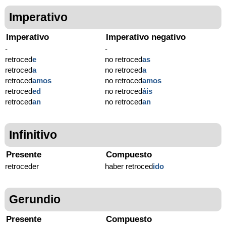
Imperativo
Imperativo
Imperativo negativo
-
-
retroced
e
no retroced
as
retroced
a
no retroced
a
retroced
amos
no retroced
amos
retroced
ed
no retroced
áis
retroced
an
no retroced
an
Infinitivo
Presente
Compuesto
retroceder
haber retroced
ido
Gerundio
Presente
Compuesto