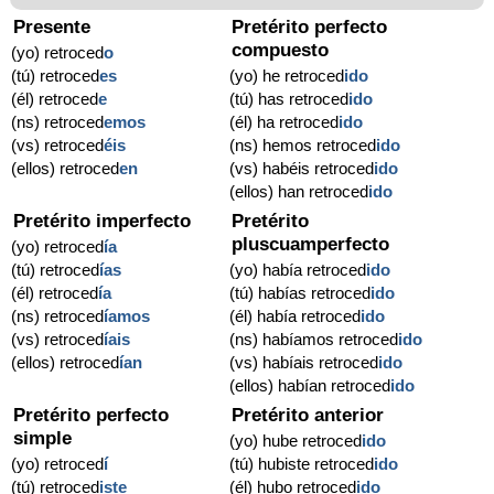
Presente
Pretérito perfecto
compuesto
(yo) retroced
o
(tú) retroced
es
(yo) he retroced
ido
(él) retroced
e
(tú) has retroced
ido
(ns) retroced
emos
(él) ha retroced
ido
(vs) retroced
éis
(ns) hemos retroced
ido
(ellos) retroced
en
(vs) habéis retroced
ido
(ellos) han retroced
ido
Pretérito imperfecto
Pretérito
pluscuamperfecto
(yo) retroced
ía
(tú) retroced
ías
(yo) había retroced
ido
(él) retroced
ía
(tú) habías retroced
ido
(ns) retroced
íamos
(él) había retroced
ido
(vs) retroced
íais
(ns) habíamos retroced
ido
(ellos) retroced
ían
(vs) habíais retroced
ido
(ellos) habían retroced
ido
Pretérito perfecto
Pretérito anterior
simple
(yo) hube retroced
ido
(yo) retroced
í
(tú) hubiste retroced
ido
(tú) retroced
iste
(él) hubo retroced
ido