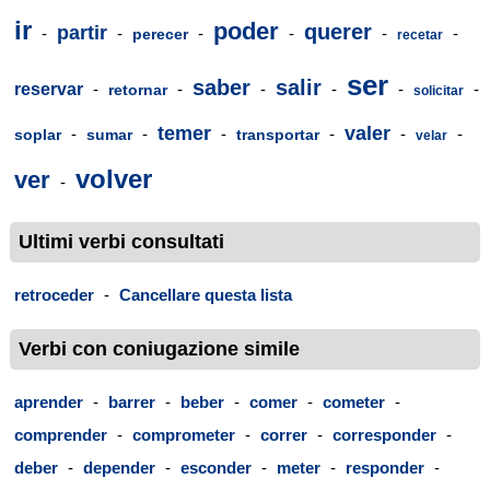
ir
poder
querer
partir
-
-
-
-
-
-
perecer
recetar
ser
saber
salir
reservar
-
-
-
-
-
-
retornar
solicitar
temer
valer
-
-
-
-
-
-
soplar
sumar
transportar
velar
volver
ver
-
Ultimi verbi consultati
retroceder
-
Cancellare questa lista
Verbi con coniugazione simile
aprender
-
barrer
-
beber
-
comer
-
cometer
-
comprender
-
comprometer
-
correr
-
corresponder
-
deber
-
depender
-
esconder
-
meter
-
responder
-