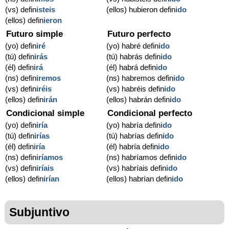
(vs) defin
isteis
(ellos) hubieron defin
ido
(ellos) defin
ieron
Futuro simple
Futuro perfecto
(yo) defin
iré
(yo) habré defin
ido
(tú) defin
irás
(tú) habrás defin
ido
(él) defin
irá
(él) habrá defin
ido
(ns) defin
iremos
(ns) habremos defin
ido
(vs) defin
iréis
(vs) habréis defin
ido
(ellos) defin
irán
(ellos) habrán defin
ido
Condicional simple
Condicional perfecto
(yo) defin
iría
(yo) habría defin
ido
(tú) defin
irías
(tú) habrías defin
ido
(él) defin
iría
(él) habría defin
ido
(ns) defin
iríamos
(ns) habríamos defin
ido
(vs) defin
iríais
(vs) habríais defin
ido
(ellos) defin
irían
(ellos) habrían defin
ido
Subjuntivo