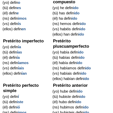
compuesto
(yo) defin
o
(tú) defin
es
(yo) he defin
ido
(él) defin
e
(tú) has defin
ido
(ns) defin
imos
(él) ha defin
ido
(vs) defin
ís
(ns) hemos defin
ido
(ellos) defin
en
(vs) habéis defin
ido
(ellos) han defin
ido
Pretérito imperfecto
Pretérito
pluscuamperfecto
(yo) defin
ía
(tú) defin
ías
(yo) había defin
ido
(él) defin
ía
(tú) habías defin
ido
(ns) defin
íamos
(él) había defin
ido
(vs) defin
íais
(ns) habíamos defin
ido
(ellos) defin
ían
(vs) habíais defin
ido
(ellos) habían defin
ido
Pretérito perfecto
Pretérito anterior
simple
(yo) hube defin
ido
(yo) defin
í
(tú) hubiste defin
ido
(tú) defin
iste
(él) hubo defin
ido
(él) defin
ió
(ns) hubimos defin
ido
(ns) defin
imos
(vs) hubisteis defin
ido