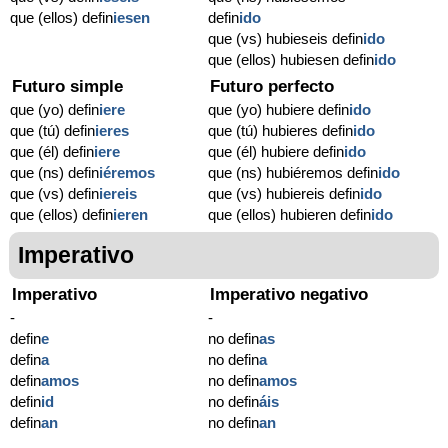
que (ellos) defin
iesen
defin
ido
que (vs) hubieseis defin
ido
que (ellos) hubiesen defin
ido
Futuro simple
Futuro perfecto
que (yo) defin
iere
que (yo) hubiere defin
ido
que (tú) defin
ieres
que (tú) hubieres defin
ido
que (él) defin
iere
que (él) hubiere defin
ido
que (ns) defin
iéremos
que (ns) hubiéremos defin
ido
que (vs) defin
iereis
que (vs) hubiereis defin
ido
que (ellos) defin
ieren
que (ellos) hubieren defin
ido
Imperativo
Imperativo
Imperativo negativo
-
-
defin
e
no defin
as
defin
a
no defin
a
defin
amos
no defin
amos
defin
id
no defin
áis
defin
an
no defin
an