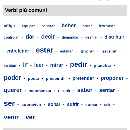
Verbi più comuni
beber
-
-
-
-
-
-
afligir
bromear
agrupar
bautizar
brillar
dar
decir
-
-
-
-
-
distribuir
controlar
demandar
desfilar
estar
-
entretener
-
-
-
-
-
ignorar
inscribir
estimar
ir
pedir
leer
mirar
-
-
-
-
-
-
planchar
instituir
poder
proponer
-
-
-
pretender
-
-
posar
prescindir
querer
saber
sentar
-
-
-
-
-
recomenzar
repartir
ser
-
-
soltar
-
sufrir
-
-
-
sobrevivir
sumar
unir
venir
ver
-