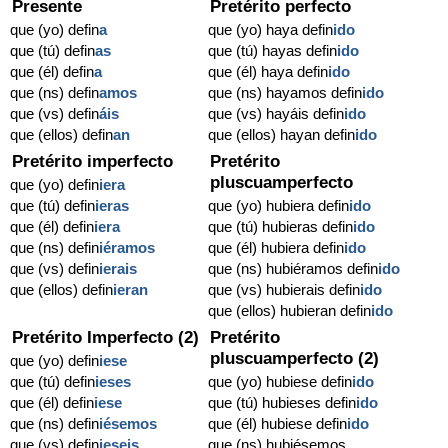
Presente
Pretérito perfecto
que (yo) defin
a
que (yo) haya defin
ido
que (tú) defin
as
que (tú) hayas defin
ido
que (él) defin
a
que (él) haya defin
ido
que (ns) defin
amos
que (ns) hayamos defin
ido
que (vs) defin
áis
que (vs) hayáis defin
ido
que (ellos) defin
an
que (ellos) hayan defin
ido
Pretérito imperfecto
Pretérito
pluscuamperfecto
que (yo) defin
iera
que (tú) defin
ieras
que (yo) hubiera defin
ido
que (él) defin
iera
que (tú) hubieras defin
ido
que (ns) defin
iéramos
que (él) hubiera defin
ido
que (vs) defin
ierais
que (ns) hubiéramos defin
ido
que (ellos) defin
ieran
que (vs) hubierais defin
ido
que (ellos) hubieran defin
ido
Pretérito Imperfecto (2)
Pretérito
pluscuamperfecto (2)
que (yo) defin
iese
que (tú) defin
ieses
que (yo) hubiese defin
ido
que (él) defin
iese
que (tú) hubieses defin
ido
que (ns) defin
iésemos
que (él) hubiese defin
ido
que (vs) defin
ieseis
que (ns) hubiésemos