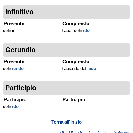
Infinitivo
Presente
Compuesto
definir
haber defin
ido
Gerundio
Presente
Compuesto
defin
iendo
habiendo defin
ido
Participio
Participio
Participio
defin
ido
-
Torna all'inizio
ES
|
FR
|
EN
|
IT
|
PT
|
DE
|
ES-América