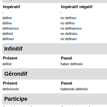
Impératif
Impératif négatif
-
-
defin
e
no defin
as
defin
a
no defin
a
defin
amos
no defin
amos
defin
id
no defin
áis
defin
an
no defin
an
Infinitif
Présent
Passé
definir
haber defin
ido
Gérondif
Présent
Passé
defin
iendo
habiendo defin
ido
Participe