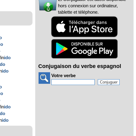
hors connexion sur ordinateur,
tablette et téléphone.
o
do
o
in
ido
ido
Conjugaison du verbe espagnol
n
ido
Votre verbe
o
do
o
in
ido
ido
n
ido