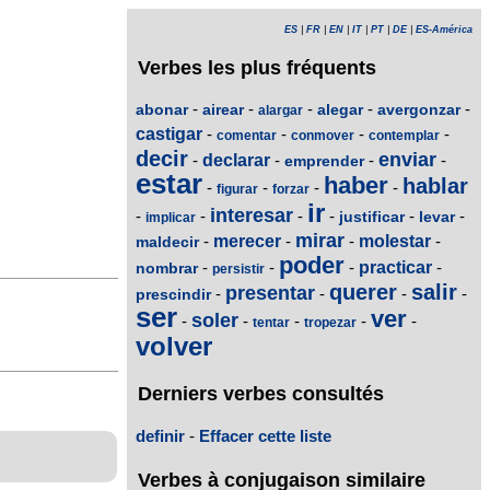
ES
|
FR
|
EN
|
IT
|
PT
|
DE
|
ES-América
Verbes les plus fréquents
-
-
-
-
-
abonar
airear
alegar
avergonzar
alargar
castigar
-
-
-
-
comentar
conmover
contemplar
decir
enviar
-
declarar
-
-
-
emprender
estar
haber
hablar
-
-
-
-
figurar
forzar
ir
interesar
-
-
-
-
-
-
justificar
levar
implicar
mirar
-
merecer
-
-
molestar
-
maldecir
poder
-
-
-
practicar
-
nombrar
persistir
querer
salir
presentar
-
-
-
-
prescindir
ser
ver
soler
-
-
-
-
-
tentar
tropezar
volver
Derniers verbes consultés
definir
-
Effacer cette liste
Verbes à conjugaison similaire