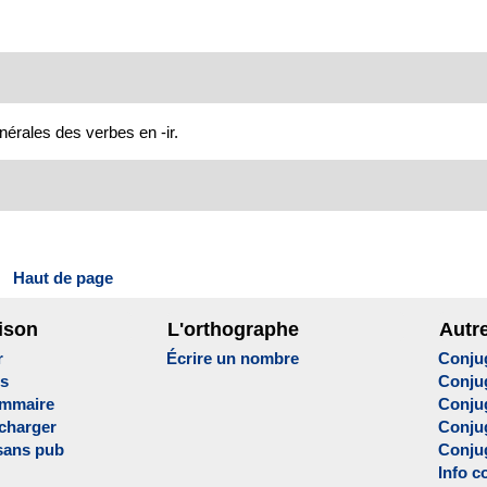
nérales des verbes en -ir.
Haut de page
ison
L'orthographe
Autr
r
Écrire un nombre
Conju
es
Conju
ammaire
Conju
écharger
Conjug
sans pub
Conju
Info c