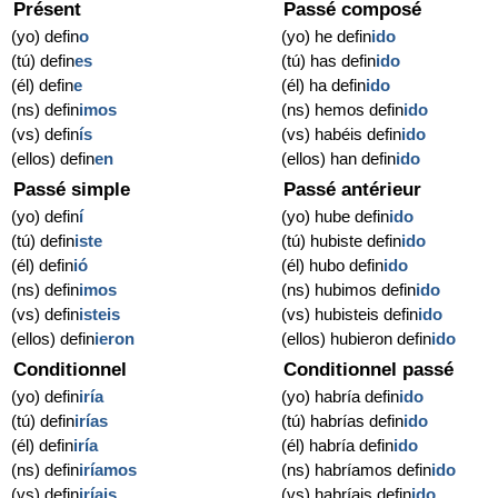
Présent
Passé composé
(yo) defin
o
(yo) he defin
ido
(tú) defin
es
(tú) has defin
ido
(él) defin
e
(él) ha defin
ido
(ns) defin
imos
(ns) hemos defin
ido
(vs) defin
ís
(vs) habéis defin
ido
(ellos) defin
en
(ellos) han defin
ido
Passé simple
Passé antérieur
(yo) defin
í
(yo) hube defin
ido
(tú) defin
iste
(tú) hubiste defin
ido
(él) defin
ió
(él) hubo defin
ido
(ns) defin
imos
(ns) hubimos defin
ido
(vs) defin
isteis
(vs) hubisteis defin
ido
(ellos) defin
ieron
(ellos) hubieron defin
ido
Conditionnel
Conditionnel passé
(yo) defin
iría
(yo) habría defin
ido
(tú) defin
irías
(tú) habrías defin
ido
(él) defin
iría
(él) habría defin
ido
(ns) defin
iríamos
(ns) habríamos defin
ido
(vs) defin
iríais
(vs) habríais defin
ido