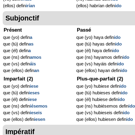
(ellos) defin
irían
(ellos) habrían defin
ido
Subjonctif
Présent
Passé
que (yo) defin
a
que (yo) haya defin
ido
que (tú) defin
as
que (tú) hayas defin
ido
que (él) defin
a
que (él) haya defin
ido
que (ns) defin
amos
que (ns) hayamos defin
ido
que (vs) defin
áis
que (vs) hayáis defin
ido
que (ellos) defin
an
que (ellos) hayan defin
ido
Imparfait (2)
Plus-que-parfait (2)
que (yo) defin
iese
que (yo) hubiese defin
ido
que (tú) defin
ieses
que (tú) hubieses defin
ido
que (él) defin
iese
que (él) hubiese defin
ido
que (ns) defin
iésemos
que (ns) hubiésemos defin
id
que (vs) defin
ieseis
que (vs) hubieseis defin
ido
que (ellos) defin
iesen
que (ellos) hubiesen defin
ido
Impératif