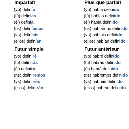
Imparfait
Plus-que-parfait
(yo) defin
ía
(yo) había defin
ido
(tú) defin
ías
(tú) habías defin
ido
(él) defin
ía
(él) había defin
ido
(ns) defin
íamos
(ns) habíamos defin
ido
(vs) defin
íais
(vs) habíais defin
ido
(ellos) defin
ían
(ellos) habían defin
ido
Futur simple
Futur antérieur
(yo) defin
iré
(yo) habré defin
ido
(tú) defin
irás
(tú) habrás defin
ido
(él) defin
irá
(él) habrá defin
ido
(ns) defin
iremos
(ns) habremos defin
ido
(vs) defin
iréis
(vs) habréis defin
ido
(ellos) defin
irán
(ellos) habrán defin
ido