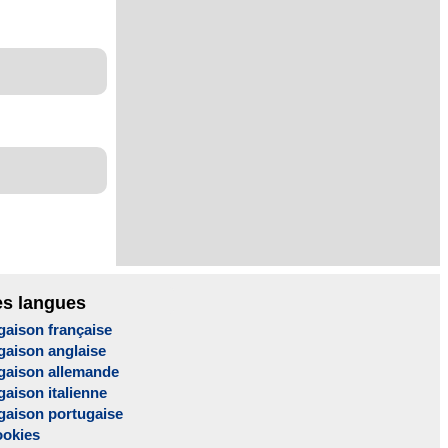
es langues
gaison française
gaison anglaise
gaison allemande
aison italienne
gaison portugaise
ookies