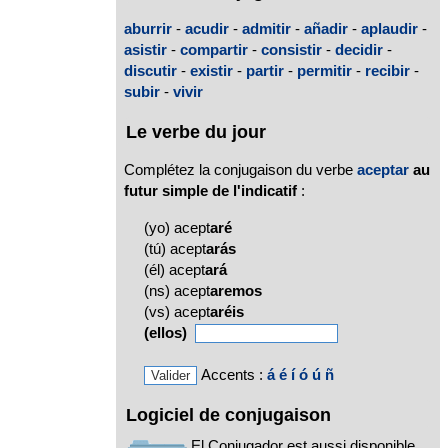
aburrir
-
acudir
-
admitir
-
añadir
-
aplaudir
-
asistir
-
compartir
-
consistir
-
decidir
-
discutir
-
existir
-
partir
-
permitir
-
recibir
-
subir
-
vivir
Le verbe du jour
Complétez la conjugaison du verbe
aceptar
au
futur simple de l'indicatif
:
(yo) acept
aré
(tú) acept
arás
(él) acept
ará
(ns) acept
aremos
(vs) acept
aréis
(ellos)
Accents :
á
é
í
ó
ú
ñ
Logiciel de conjugaison
El Conjugador est aussi disponible