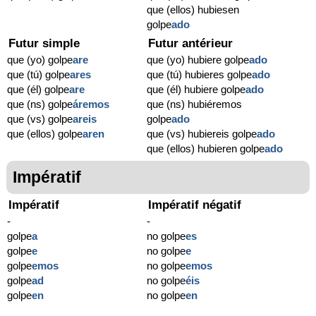
que (ellos) hubiesen
golpe
ado
Futur simple
Futur antérieur
que (yo) golpe
are
que (yo) hubiere golpe
ado
que (tú) golpe
ares
que (tú) hubieres golpe
ado
que (él) golpe
are
que (él) hubiere golpe
ado
que (ns) golpe
áremos
que (ns) hubiéremos
que (vs) golpe
areis
golpe
ado
que (ellos) golpe
aren
que (vs) hubiereis golpe
ado
que (ellos) hubieren golpe
ado
Impératif
Impératif
Impératif négatif
-
-
golpe
a
no golpe
es
golpe
e
no golpe
e
golpe
emos
no golpe
emos
golpe
ad
no golpe
éis
golpe
en
no golpe
en