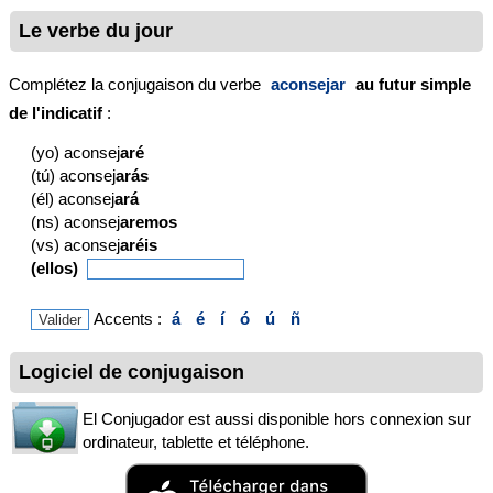
Le verbe du jour
Complétez la conjugaison du verbe
aconsejar
au futur simple
de l'indicatif
:
(yo) aconsej
aré
(tú) aconsej
arás
(él) aconsej
ará
(ns) aconsej
aremos
(vs) aconsej
aréis
(ellos)
Accents :
á
é
í
ó
ú
ñ
Logiciel de conjugaison
El Conjugador est aussi disponible hors connexion sur
ordinateur, tablette et téléphone.