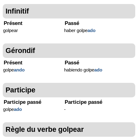
Infinitif
Présent
Passé
golpear
haber golpe
ado
Gérondif
Présent
Passé
golpe
ando
habiendo golpe
ado
Participe
Participe passé
Participe passé
golpe
ado
-
Règle du verbe golpear