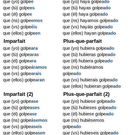
que (yo) golpe
e
que (yo) haya golpe
ado
que (tú) golpe
es
que (tú) hayas golpe
ado
que (él) golpe
e
que (él) haya golpe
ado
que (ns) golpe
emos
que (ns) hayamos golpe
ado
que (vs) golpe
éis
que (vs) hayáis golpe
ado
que (ellos) golpe
en
que (ellos) hayan golpe
ado
Imparfait
Plus-que-parfait
que (yo) golpe
ara
que (yo) hubiera golpe
ado
que (tú) golpe
aras
que (tú) hubieras golpe
ado
que (él) golpe
ara
que (él) hubiera golpe
ado
que (ns) golpe
áramos
que (ns) hubiéramos
que (vs) golpe
arais
golpe
ado
que (ellos) golpe
aran
que (vs) hubierais golpe
ado
que (ellos) hubieran golpe
ado
Imparfait (2)
Plus-que-parfait (2)
que (yo) golpe
ase
que (yo) hubiese golpe
ado
que (tú) golpe
ases
que (tú) hubieses golpe
ado
que (él) golpe
ase
que (él) hubiese golpe
ado
que (ns) golpe
ásemos
que (ns) hubiésemos
que (vs) golpe
aseis
golpe
ado
que (ellos) golpe
asen
que (vs) hubieseis golpe
ado