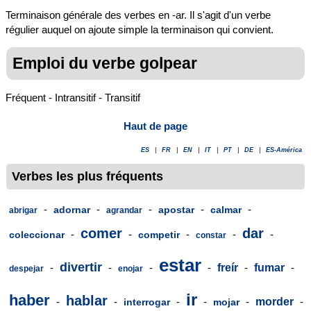
Terminaison générale des verbes en -ar. Il s'agit d'un verbe
régulier auquel on ajoute simple la terminaison qui convient.
Emploi du verbe golpear
Fréquent - Intransitif - Transitif
Haut de page
ES
|
FR
|
EN
|
IT
|
PT
|
DE
|
ES-América
Verbes les plus fréquents
-
-
-
-
-
adornar
apostar
calmar
abrigar
agrandar
comer
dar
-
-
-
-
-
coleccionar
competir
constar
estar
divertir
-
-
-
-
freír
-
fumar
-
despejar
enojar
ir
haber
hablar
-
-
-
-
-
morder
-
interrogar
mojar