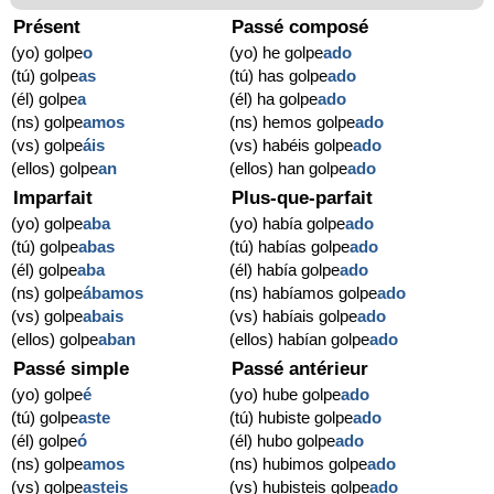
Présent
Passé composé
(yo) golpe
o
(yo) he golpe
ado
(tú) golpe
as
(tú) has golpe
ado
(él) golpe
a
(él) ha golpe
ado
(ns) golpe
amos
(ns) hemos golpe
ado
(vs) golpe
áis
(vs) habéis golpe
ado
(ellos) golpe
an
(ellos) han golpe
ado
Imparfait
Plus-que-parfait
(yo) golpe
aba
(yo) había golpe
ado
(tú) golpe
abas
(tú) habías golpe
ado
(él) golpe
aba
(él) había golpe
ado
(ns) golpe
ábamos
(ns) habíamos golpe
ado
(vs) golpe
abais
(vs) habíais golpe
ado
(ellos) golpe
aban
(ellos) habían golpe
ado
Passé simple
Passé antérieur
(yo) golpe
é
(yo) hube golpe
ado
(tú) golpe
aste
(tú) hubiste golpe
ado
(él) golpe
ó
(él) hubo golpe
ado
(ns) golpe
amos
(ns) hubimos golpe
ado
(vs) golpe
asteis
(vs) hubisteis golpe
ado