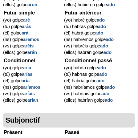
(ellos) golpe
aron
(ellos) hubieron golpe
ado
Futur simple
Futur antérieur
(yo) golpe
aré
(yo) habré golpe
ado
(tú) golpe
arás
(tú) habrás golpe
ado
(él) golpe
ará
(él) habrá golpe
ado
(ns) golpe
aremos
(ns) habremos golpe
ado
(vs) golpe
aréis
(vs) habréis golpe
ado
(ellos) golpe
arán
(ellos) habrán golpe
ado
Conditionnel
Conditionnel passé
(yo) golpe
aría
(yo) habría golpe
ado
(tú) golpe
arías
(tú) habrías golpe
ado
(él) golpe
aría
(él) habría golpe
ado
(ns) golpe
aríamos
(ns) habríamos golpe
ado
(vs) golpe
aríais
(vs) habríais golpe
ado
(ellos) golpe
arían
(ellos) habrían golpe
ado
Subjonctif
Présent
Passé