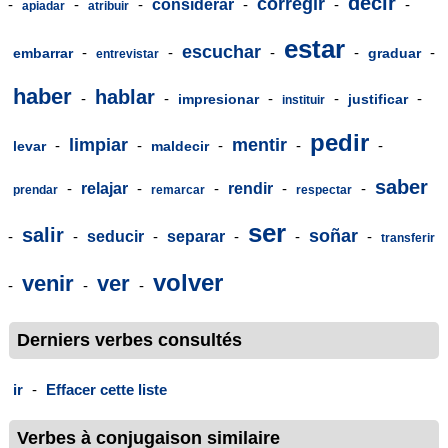
decir
corregir
-
-
-
considerar
-
-
-
apiadar
atribuir
estar
escuchar
-
-
-
-
-
embarrar
graduar
entrevistar
haber
hablar
-
-
-
-
-
impresionar
justificar
instituir
pedir
limpiar
mentir
-
-
-
-
-
levar
maldecir
saber
-
relajar
-
-
rendir
-
-
prendar
remarcar
respectar
ser
salir
soñar
-
-
seducir
-
separar
-
-
-
transferir
volver
venir
ver
-
-
-
Derniers verbes consultés
ir
-
Effacer cette liste
Verbes à conjugaison similaire