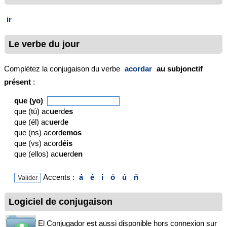
ir
Le verbe du jour
Complétez la conjugaison du verbe
acordar
au subjonctif
présent
:
que (yo)
que (tú) ac
ue
rd
es
que (él) ac
ue
rd
e
que (ns) acord
emos
que (vs) acord
éis
que (ellos) ac
ue
rd
en
Accents :
á
é
í
ó
ú
ñ
Logiciel de conjugaison
El Conjugador est aussi disponible hors connexion sur