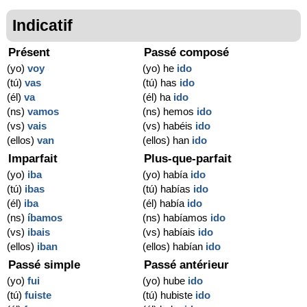
Indicatif
Présent
Passé composé
(yo)
voy
(yo) he
ido
(tú)
vas
(tú) has
ido
(él)
va
(él) ha
ido
(ns)
vamos
(ns) hemos
ido
(vs)
vais
(vs) habéis
ido
(ellos)
van
(ellos) han
ido
Imparfait
Plus-que-parfait
(yo)
iba
(yo) había
ido
(tú)
ibas
(tú) habías
ido
(él)
iba
(él) había
ido
(ns)
íbamos
(ns) habíamos
ido
(vs)
ibais
(vs) habíais
ido
(ellos)
iban
(ellos) habían
ido
Passé simple
Passé antérieur
(yo)
fui
(yo) hube
ido
(tú)
fuiste
(tú) hubiste
ido