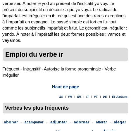
verbe ser. À noter le yod au présent de l'indicatif yo voy. Le
présent du subjonctif en découle : que yo vaya. Le radical de
l'imparfait est irrégulier en ib- ce qui est une des rares exceptions
à l'imparfait en espagnol. Le passé simple est fort en fu- tout
comme les subjonctifs imparfait et futur. Le gérondif est irrégulier :
yendo. À noter à l'impératif les deux formes possibles : vamos et
vayamos.
Emploi du verbe ir
Fréquent - Intransitif - Autorise la forme pronominale - Verbe
irrégulier
Haut de page
ES
|
FR
|
EN
|
IT
|
PT
|
DE
|
ES-América
Verbes les plus fréquents
-
-
-
-
-
abonar
adjuntar
adornar
alegar
acampanar
aflorar