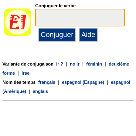
Conjuguer le verbe
Variante de conjugaison
ir ?
|
no ir
|
féminin
|
deuxième
forme
|
irse
Nom des temps
français
|
espagnol (Espagne)
|
espagnol
(Amérique)
|
anglais