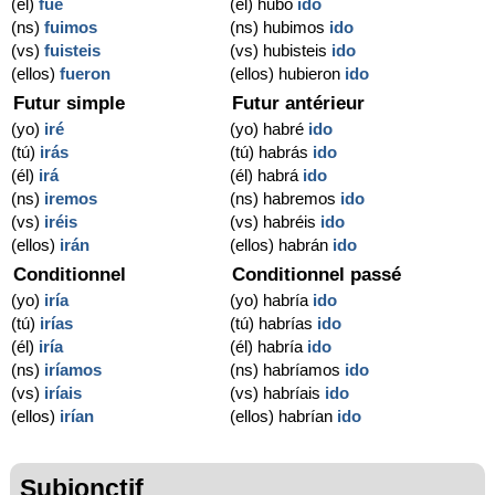
(él)
fue
(él) hubo
ido
(ns)
fuimos
(ns) hubimos
ido
(vs)
fuisteis
(vs) hubisteis
ido
(ellos)
fueron
(ellos) hubieron
ido
Futur simple
Futur antérieur
(yo)
iré
(yo) habré
ido
(tú)
irás
(tú) habrás
ido
(él)
irá
(él) habrá
ido
(ns)
iremos
(ns) habremos
ido
(vs)
iréis
(vs) habréis
ido
(ellos)
irán
(ellos) habrán
ido
Conditionnel
Conditionnel passé
(yo)
iría
(yo) habría
ido
(tú)
irías
(tú) habrías
ido
(él)
iría
(él) habría
ido
(ns)
iríamos
(ns) habríamos
ido
(vs)
iríais
(vs) habríais
ido
(ellos)
irían
(ellos) habrían
ido
Subjonctif