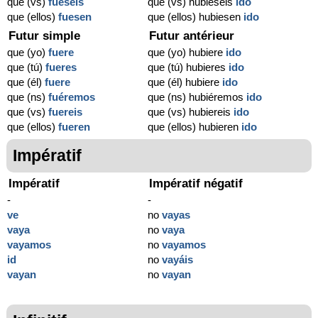
que (vs)
fueseis
que (vs) hubieseis
ido
que (ellos)
fuesen
que (ellos) hubiesen
ido
Futur simple
Futur antérieur
que (yo)
fuere
que (yo) hubiere
ido
que (tú)
fueres
que (tú) hubieres
ido
que (él)
fuere
que (él) hubiere
ido
que (ns)
fuéremos
que (ns) hubiéremos
ido
que (vs)
fuereis
que (vs) hubiereis
ido
que (ellos)
fueren
que (ellos) hubieren
ido
Impératif
Impératif
Impératif négatif
-
-
ve
no
vayas
vaya
no
vaya
vayamos
no
vayamos
id
no
vayáis
vayan
no
vayan