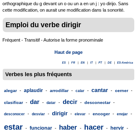
orthographique du g devant un o ou un a en un j : yo dirijo. Sans
cette modification, on aurait une modification dans la sonorité.
Emploi du verbe dirigir
Fréquent - Transitif - Autorise la forme pronominale
Haut de page
ES
|
FR
|
EN
|
IT
|
PT
|
DE
|
ES-América
Verbes les plus fréquents
cantar
-
aplaudir
-
-
-
-
-
alegar
arrodillar
cerner
calar
dar
decir
-
-
-
-
-
clasificar
desconectar
datar
dirigir
-
-
-
-
-
-
encoger
desconocer
desviar
elevar
enojar
estar
hacer
haber
-
funcionar
-
-
-
hervir
-