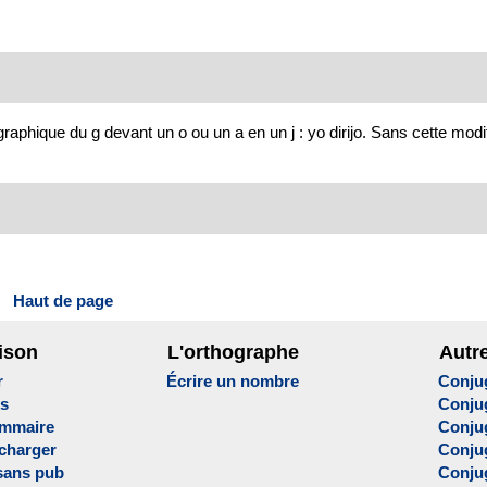
raphique du g devant un o ou un a en un j : yo dirijo. Sans cette modif
Haut de page
ison
L'orthographe
Autr
r
Écrire un nombre
Conju
es
Conju
ammaire
Conju
écharger
Conjug
sans pub
Conju