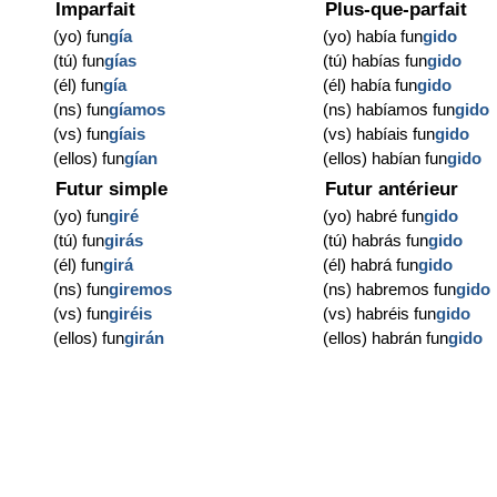
Imparfait
Plus-que-parfait
(yo) fun
gía
(yo) había fun
gido
(tú) fun
gías
(tú) habías fun
gido
(él) fun
gía
(él) había fun
gido
(ns) fun
gíamos
(ns) habíamos fun
gido
(vs) fun
gíais
(vs) habíais fun
gido
(ellos) fun
gían
(ellos) habían fun
gido
Futur simple
Futur antérieur
(yo) fun
giré
(yo) habré fun
gido
(tú) fun
girás
(tú) habrás fun
gido
(él) fun
girá
(él) habrá fun
gido
(ns) fun
giremos
(ns) habremos fun
gido
(vs) fun
giréis
(vs) habréis fun
gido
(ellos) fun
girán
(ellos) habrán fun
gido