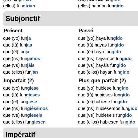
(ellos) fun
girían
(ellos) habrían fun
gido
Subjonctif
Présent
Passé
que (yo) fun
ja
que (yo) haya fun
gido
que (tú) fun
jas
que (tú) hayas fun
gido
que (él) fun
ja
que (él) haya fun
gido
que (ns) fun
jamos
que (ns) hayamos fun
gido
que (vs) fun
jáis
que (vs) hayáis fun
gido
que (ellos) fun
jan
que (ellos) hayan fun
gido
Imparfait (2)
Plus-que-parfait (2)
que (yo) fun
giese
que (yo) hubiese fun
gido
que (tú) fun
gieses
que (tú) hubieses fun
gido
que (él) fun
giese
que (él) hubiese fun
gido
que (ns) fun
giésemos
que (ns) hubiésemos fun
gido
que (vs) fun
gieseis
que (vs) hubieseis fun
gido
que (ellos) fun
giesen
que (ellos) hubiesen fun
gido
Impératif