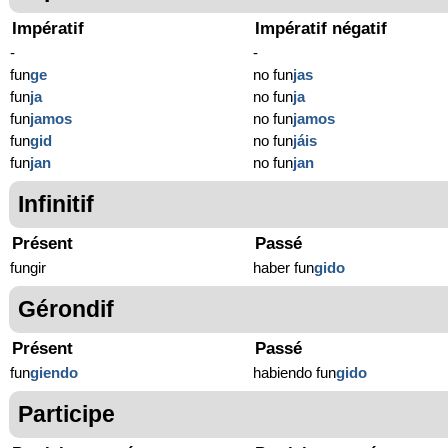
Impératif
Impératif négatif
-
-
fun
ge
no fun
jas
fun
ja
no fun
ja
fun
jamos
no fun
jamos
fun
gid
no fun
jáis
fun
jan
no fun
jan
Infinitif
Présent
Passé
fungir
haber fun
gido
Gérondif
Présent
Passé
fun
giendo
habiendo fun
gido
Participe