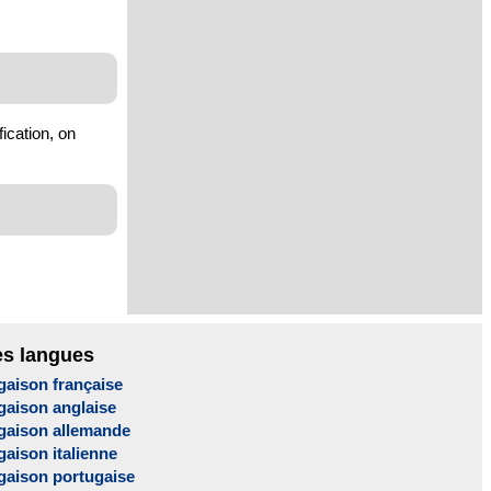
ication, on
es langues
gaison française
gaison anglaise
gaison allemande
aison italienne
gaison portugaise