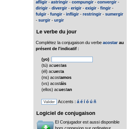
afligir
-
astringir
-
compungir
-
convergir
-
dirigir
-
divergir
-
erigir
-
exigir
-
fingir
-
fulgir
-
fungir
-
infligir
-
restringir
-
sumergir
-
surgir
-
urgir
Le verbe du jour
Complétez la conjugaison du verbe
acostar
au
présent de l'indicatif
:
(yo)
(tú) ac
ue
st
as
(él) ac
ue
st
a
(ns) acost
amos
(vs) acost
áis
(ellos) ac
ue
st
an
Accents :
á
é
í
ó
ú
ñ
Logiciel de conjugaison
El Conjugador est aussi disponible
hors connexion sur ordinateur,