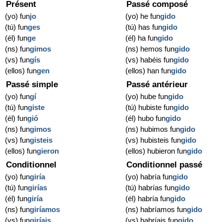
Présent
Passé composé
(yo) fun
jo
(yo) he fun
gido
(tú) fun
ges
(tú) has fun
gido
(él) fun
ge
(él) ha fun
gido
(ns) fun
gimos
(ns) hemos fun
gido
(vs) fun
gís
(vs) habéis fun
gido
(ellos) fun
gen
(ellos) han fun
gido
Passé simple
Passé antérieur
(yo) fun
gí
(yo) hube fun
gido
(tú) fun
giste
(tú) hubiste fun
gido
(él) fun
gió
(él) hubo fun
gido
(ns) fun
gimos
(ns) hubimos fun
gido
(vs) fun
gisteis
(vs) hubisteis fun
gido
(ellos) fun
gieron
(ellos) hubieron fun
gido
Conditionnel
Conditionnel passé
(yo) fun
giría
(yo) habría fun
gido
(tú) fun
girías
(tú) habrías fun
gido
(él) fun
giría
(él) habría fun
gido
(ns) fun
giríamos
(ns) habríamos fun
gido
(vs) fun
giríais
(vs) habríais fun
gido