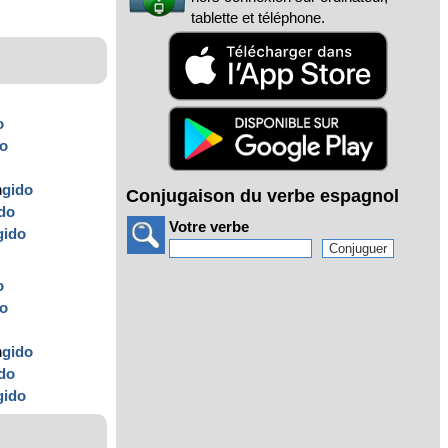
tablette et téléphone.
o
do
n
gido
Conjugaison du verbe espagnol
do
Votre verbe
gido
o
do
n
gido
do
gido