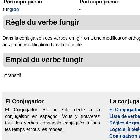
Participe passé
Participe passé
fun
gido
-
Règle du verbe fungir
Dans la conjugaison des verbes en -gir, on a une modification orthog
aurait une modification dans la sonorité.
Emploi du verbe fungir
Intransitif
El Conjugador
La conjuga
El Conjugador est un site dédié à la
El Conjugado
conjugaison en espagnol. Vous y trouverez
Liste de verb
tous les verbes espagnols conjugués à tous
Règles de gr
les temps et tous les modes.
Logiciel à tél
Conjugaison 