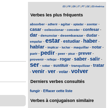
ES
|
FR
|
EN
|
IT
|
PT
|
DE
|
ES-América
Verbes les plus fréquents
-
-
-
-
-
absorber
agitar
adherir
apiadar
asentar
casar
-
-
-
confesar
-
coleccionar
conceder
dar
-
-
-
dudar
-
denunciar
desembarazar
estar
haber
estudiar
-
-
-
-
empañar
hablar
-
-
-
-
notar
-
maquillar
implicar
luchar
pedir
prever
-
-
-
-
-
parir
peer
pisar
saber
salir
rogar
-
-
-
-
-
provenir
reflejar
ser
tratar
-
-
sustituir
-
-
tranquilizar
sobar
volver
venir
ver
-
-
-
volar
-
Derniers verbes consultés
fungir
-
Effacer cette liste
Verbes à conjugaison similaire