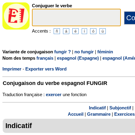
Conjuguer le verbe
Accents :
Variante de conjugaison
fungir ?
|
no fungir
|
féminin
Nom des temps
français
|
espagnol (Espagne)
|
espagnol (Amér
Imprimer
-
Exporter vers Word
Conjugaison du verbe espagnol
FUNGIR
Traduction française :
exercer
une fonction
Indicatif
|
Subjonctif
|
Accueil
|
Grammaire
|
Exercices
Indicatif