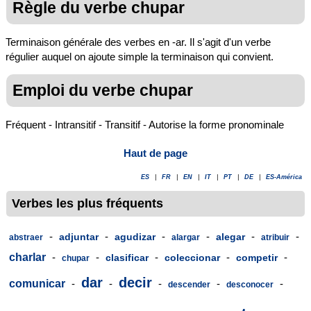
Règle du verbe chupar
Terminaison générale des verbes en -ar. Il s'agit d'un verbe
régulier auquel on ajoute simple la terminaison qui convient.
Emploi du verbe chupar
Fréquent - Intransitif - Transitif - Autorise la forme pronominale
Haut de page
ES
|
FR
|
EN
|
IT
|
PT
|
DE
|
ES-América
Verbes les plus fréquents
-
-
-
-
-
-
adjuntar
agudizar
alegar
abstraer
alargar
atribuir
charlar
-
-
-
-
-
clasificar
coleccionar
competir
chupar
dar
decir
comunicar
-
-
-
-
-
descender
desconocer