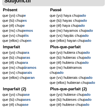
Subjonctif
Présent
Passé
que (yo) chup
e
que (yo) haya chup
ado
que (tú) chup
es
que (tú) hayas chup
ado
que (él) chup
e
que (él) haya chup
ado
que (ns) chup
emos
que (ns) hayamos chup
ado
que (vs) chup
éis
que (vs) hayáis chup
ado
que (ellos) chup
en
que (ellos) hayan chup
ado
Imparfait
Plus-que-parfait
que (yo) chup
ara
que (yo) hubiera chup
ado
que (tú) chup
aras
que (tú) hubieras chup
ado
que (él) chup
ara
que (él) hubiera chup
ado
que (ns) chup
áramos
que (ns) hubiéramos
que (vs) chup
arais
chup
ado
que (ellos) chup
aran
que (vs) hubierais chup
ado
que (ellos) hubieran chup
ado
Imparfait (2)
Plus-que-parfait (2)
que (yo) chup
ase
que (yo) hubiese chup
ado
que (tú) chup
ases
que (tú) hubieses chup
ado
que (él) chup
ase
que (él) hubiese chup
ado