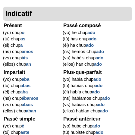
Indicatif
Présent
Passé composé
(yo) chup
o
(yo) he chup
ado
(tú) chup
as
(tú) has chup
ado
(él) chup
a
(él) ha chup
ado
(ns) chup
amos
(ns) hemos chup
ado
(vs) chup
áis
(vs) habéis chup
ado
(ellos) chup
an
(ellos) han chup
ado
Imparfait
Plus-que-parfait
(yo) chup
aba
(yo) había chup
ado
(tú) chup
abas
(tú) habías chup
ado
(él) chup
aba
(él) había chup
ado
(ns) chup
ábamos
(ns) habíamos chup
ado
(vs) chup
abais
(vs) habíais chup
ado
(ellos) chup
aban
(ellos) habían chup
ado
Passé simple
Passé antérieur
(yo) chup
é
(yo) hube chup
ado
(tú) chup
aste
(tú) hubiste chup
ado