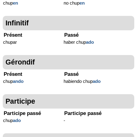
chup
en
no chup
en
Infinitif
Présent
Passé
chupar
haber chup
ado
Gérondif
Présent
Passé
chup
ando
habiendo chup
ado
Participe
Participe passé
Participe passé
chup
ado
-