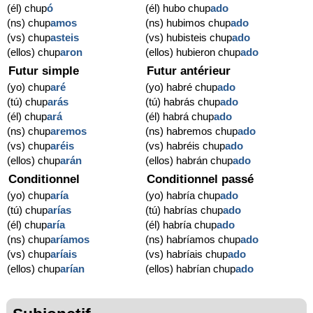
(él) chup
ó
(él) hubo chup
ado
(ns) chup
amos
(ns) hubimos chup
ado
(vs) chup
asteis
(vs) hubisteis chup
ado
(ellos) chup
aron
(ellos) hubieron chup
ado
Futur simple
Futur antérieur
(yo) chup
aré
(yo) habré chup
ado
(tú) chup
arás
(tú) habrás chup
ado
(él) chup
ará
(él) habrá chup
ado
(ns) chup
aremos
(ns) habremos chup
ado
(vs) chup
aréis
(vs) habréis chup
ado
(ellos) chup
arán
(ellos) habrán chup
ado
Conditionnel
Conditionnel passé
(yo) chup
aría
(yo) habría chup
ado
(tú) chup
arías
(tú) habrías chup
ado
(él) chup
aría
(él) habría chup
ado
(ns) chup
aríamos
(ns) habríamos chup
ado
(vs) chup
aríais
(vs) habríais chup
ado
(ellos) chup
arían
(ellos) habrían chup
ado