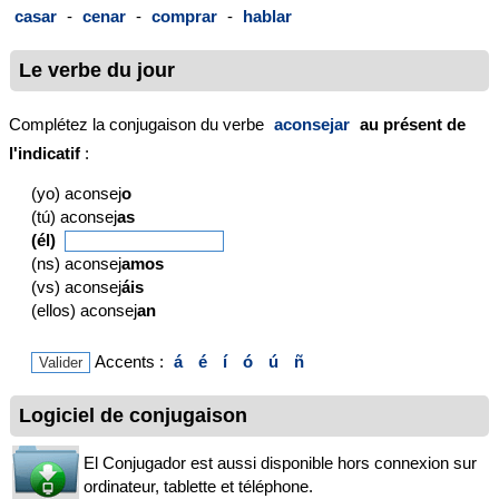
casar
-
cenar
-
comprar
-
hablar
Le verbe du jour
Complétez la conjugaison du verbe
aconsejar
au présent de
l'indicatif
:
(yo) aconsej
o
(tú) aconsej
as
(él)
(ns) aconsej
amos
(vs) aconsej
áis
(ellos) aconsej
an
Accents :
á
é
í
ó
ú
ñ
Logiciel de conjugaison
El Conjugador est aussi disponible hors connexion sur
ordinateur, tablette et téléphone.