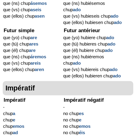
que (ns) chup
ásemos
que (ns) hubiésemos
que (vs) chup
aseis
chup
ado
que (ellos) chup
asen
que (vs) hubieseis chup
ado
que (ellos) hubiesen chup
ado
Futur simple
Futur antérieur
que (yo) chup
are
que (yo) hubiere chup
ado
que (tú) chup
ares
que (tú) hubieres chup
ado
que (él) chup
are
que (él) hubiere chup
ado
que (ns) chup
áremos
que (ns) hubiéremos
que (vs) chup
areis
chup
ado
que (ellos) chup
aren
que (vs) hubiereis chup
ado
que (ellos) hubieren chup
ado
Impératif
Impératif
Impératif négatif
-
-
chup
a
no chup
es
chup
e
no chup
e
chup
emos
no chup
emos
chup
ad
no chup
éis