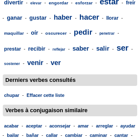
estar
divertir
-
-
-
-
-
freír
engordar
esforzar
elevar
hacer
haber
ganar
gustar
-
-
-
-
-
llorar
-
pedir
oír
-
-
-
-
-
maquillar
oscurecer
penetrar
ser
saber
salir
recibir
prestar
-
-
-
-
-
-
reflejar
venir
ver
-
-
sostener
Derniers verbes consultés
chupar
-
Effacer cette liste
Verbes à conjugaison similaire
acabar
-
aceptar
-
aconsejar
-
amar
-
arreglar
-
ayudar
-
bailar
-
bañar
-
callar
-
cambiar
-
caminar
-
cantar
-