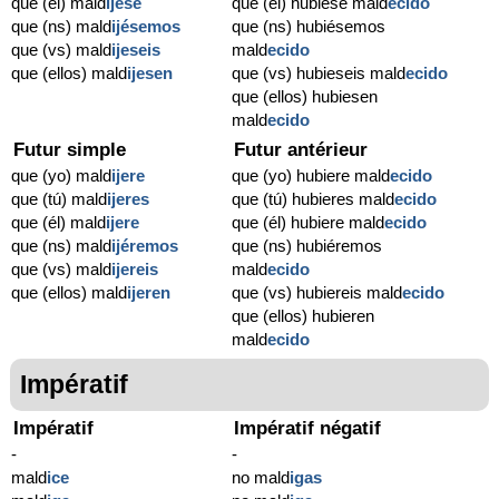
que (él) mald
ijese
que (él) hubiese mald
ecido
que (ns) mald
ijésemos
que (ns) hubiésemos
que (vs) mald
ijeseis
mald
ecido
que (ellos) mald
ijesen
que (vs) hubieseis mald
ecido
que (ellos) hubiesen
mald
ecido
Futur simple
Futur antérieur
que (yo) mald
ijere
que (yo) hubiere mald
ecido
que (tú) mald
ijeres
que (tú) hubieres mald
ecido
que (él) mald
ijere
que (él) hubiere mald
ecido
que (ns) mald
ijéremos
que (ns) hubiéremos
que (vs) mald
ijereis
mald
ecido
que (ellos) mald
ijeren
que (vs) hubiereis mald
ecido
que (ellos) hubieren
mald
ecido
Impératif
Impératif
Impératif négatif
-
-
mald
ice
no mald
igas