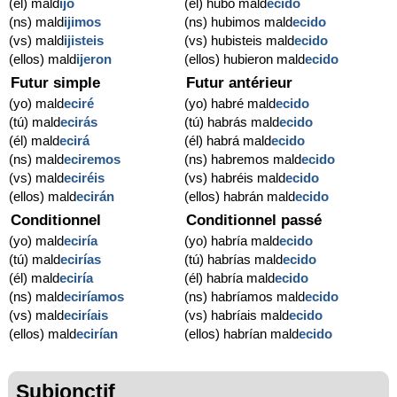
(él) mald
ijo
(él) hubo mald
ecido
(ns) mald
ijimos
(ns) hubimos mald
ecido
(vs) mald
ijisteis
(vs) hubisteis mald
ecido
(ellos) mald
ijeron
(ellos) hubieron mald
ecido
Futur simple
Futur antérieur
(yo) mald
eciré
(yo) habré mald
ecido
(tú) mald
ecirás
(tú) habrás mald
ecido
(él) mald
ecirá
(él) habrá mald
ecido
(ns) mald
eciremos
(ns) habremos mald
ecido
(vs) mald
eciréis
(vs) habréis mald
ecido
(ellos) mald
ecirán
(ellos) habrán mald
ecido
Conditionnel
Conditionnel passé
(yo) mald
eciría
(yo) habría mald
ecido
(tú) mald
ecirías
(tú) habrías mald
ecido
(él) mald
eciría
(él) habría mald
ecido
(ns) mald
eciríamos
(ns) habríamos mald
ecido
(vs) mald
eciríais
(vs) habríais mald
ecido
(ellos) mald
ecirían
(ellos) habrían mald
ecido
Subjonctif