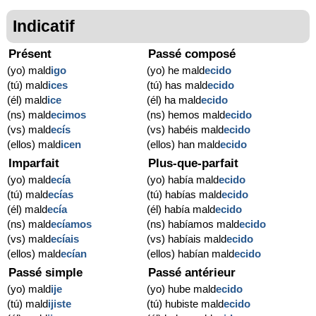
Indicatif
Présent
Passé composé
(yo) mald
igo
(yo) he mald
ecido
(tú) mald
ices
(tú) has mald
ecido
(él) mald
ice
(él) ha mald
ecido
(ns) mald
ecimos
(ns) hemos mald
ecido
(vs) mald
ecís
(vs) habéis mald
ecido
(ellos) mald
icen
(ellos) han mald
ecido
Imparfait
Plus-que-parfait
(yo) mald
ecía
(yo) había mald
ecido
(tú) mald
ecías
(tú) habías mald
ecido
(él) mald
ecía
(él) había mald
ecido
(ns) mald
ecíamos
(ns) habíamos mald
ecido
(vs) mald
ecíais
(vs) habíais mald
ecido
(ellos) mald
ecían
(ellos) habían mald
ecido
Passé simple
Passé antérieur
(yo) mald
ije
(yo) hube mald
ecido
(tú) mald
ijiste
(tú) hubiste mald
ecido