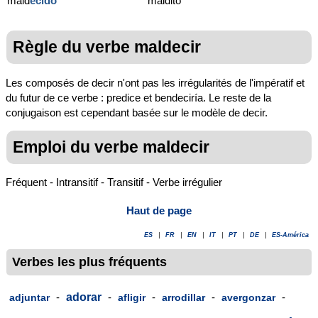
mald
ecido
maldito
Règle du verbe maldecir
Les composés de decir n'ont pas les irrégularités de l'impératif et
du futur de ce verbe : predice et bendeciría. Le reste de la
conjugaison est cependant basée sur le modèle de decir.
Emploi du verbe maldecir
Fréquent - Intransitif - Transitif - Verbe irrégulier
Haut de page
ES
|
FR
|
EN
|
IT
|
PT
|
DE
|
ES-América
Verbes les plus fréquents
-
adorar
-
-
-
-
adjuntar
afligir
arrodillar
avergonzar