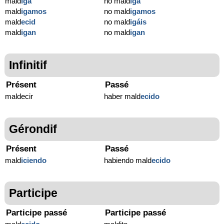
mald
iga
no mald
iga
mald
igamos
no mald
igamos
mald
ecid
no mald
igáis
mald
igan
no mald
igan
Infinitif
Présent
Passé
maldecir
haber mald
ecido
Gérondif
Présent
Passé
mald
iciendo
habiendo mald
ecido
Participe
Participe passé
Participe passé