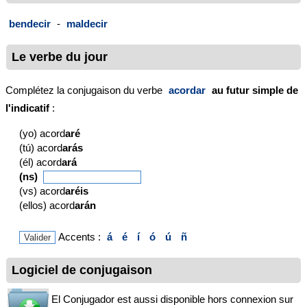
bendecir
-
maldecir
Le verbe du jour
Complétez la conjugaison du verbe
acordar
au futur simple de
l'indicatif
:
(yo) acord
aré
(tú) acord
arás
(él) acord
ará
(ns)
(vs) acord
aréis
(ellos) acord
arán
Accents :
á
é
í
ó
ú
ñ
Logiciel de conjugaison
El Conjugador est aussi disponible hors connexion sur