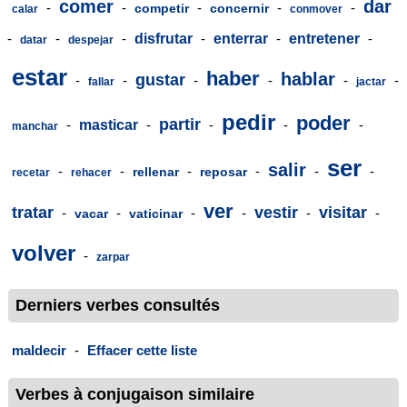
comer
dar
-
-
-
-
-
competir
concernir
calar
conmover
-
-
-
disfrutar
-
enterrar
-
entretener
-
datar
despejar
estar
haber
hablar
gustar
-
-
-
-
-
-
fallar
jactar
pedir
poder
partir
-
masticar
-
-
-
-
manchar
ser
salir
-
-
-
-
-
-
rellenar
reposar
recetar
rehacer
ver
tratar
vestir
visitar
-
-
-
-
-
-
vacar
vaticinar
volver
-
zarpar
Derniers verbes consultés
maldecir
-
Effacer cette liste
Verbes à conjugaison similaire