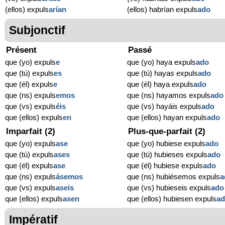
(ellos) expuls
arían
(ellos) habrían expuls
ado
Subjonctif
Présent
Passé
que (yo) expuls
e
que (yo) haya expuls
ado
que (tú) expuls
es
que (tú) hayas expuls
ado
que (él) expuls
e
que (él) haya expuls
ado
que (ns) expuls
emos
que (ns) hayamos expuls
ado
que (vs) expuls
éis
que (vs) hayáis expuls
ado
que (ellos) expuls
en
que (ellos) hayan expuls
ado
Imparfait (2)
Plus-que-parfait (2)
que (yo) expuls
ase
que (yo) hubiese expuls
ado
que (tú) expuls
ases
que (tú) hubieses expuls
ado
que (él) expuls
ase
que (él) hubiese expuls
ado
que (ns) expuls
ásemos
que (ns) hubiésemos expuls
a
que (vs) expuls
aseis
que (vs) hubieseis expuls
ado
que (ellos) expuls
asen
que (ellos) hubiesen expuls
a
Impératif