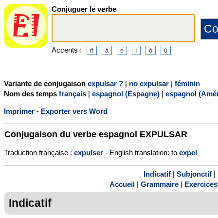
Conjuguer le verbe
Accents :
Variante de conjugaison
expulsar ?
|
no expulsar
|
féminin
Nom des temps
français
|
espagnol (Espagne)
|
espagnol (Amér
Imprimer
-
Exporter vers Word
Conjugaison du verbe espagnol
EXPULSAR
Traduction française :
expulser
- English translation: to
expel
Indicatif
|
Subjonctif
|
Accueil
|
Grammaire
|
Exercices
Indicatif