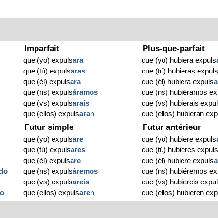
Imparfait
Plus-que-parfait
que (yo) expuls
ara
que (yo) hubiera expuls
que (tú) expuls
aras
que (tú) hubieras expul
que (él) expuls
ara
que (él) hubiera expuls
a
que (ns) expuls
áramos
que (ns) hubiéramos ex
que (vs) expuls
arais
que (vs) hubierais expu
que (ellos) expuls
aran
que (ellos) hubieran exp
Futur simple
Futur antérieur
que (yo) expuls
are
que (yo) hubiere expuls
que (tú) expuls
ares
que (tú) hubieres expul
que (él) expuls
are
que (él) hubiere expuls
a
do
que (ns) expuls
áremos
que (ns) hubiéremos ex
que (vs) expuls
areis
que (vs) hubiereis expu
do
que (ellos) expuls
aren
que (ellos) hubieren exp