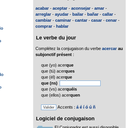
acabar
-
aceptar
-
aconsejar
-
amar
-
arreglar
-
ayudar
-
bailar
-
bañar
-
callar
-
cambiar
-
caminar
-
cantar
-
casar
-
cenar
-
comprar
-
hablar
do
Le verbe du jour
o
Complétez la conjugaison du verbe
acercar
au
subjonctif présent
:
que (yo) acer
que
que (tú) acer
ques
do
que (él) acer
que
que (ns)
o
que (vs) acer
quéis
que (ellos) acer
quen
Accents :
á
é
í
ó
ú
ñ
Logiciel de conjugaison
El Conjugador est aussi disponible