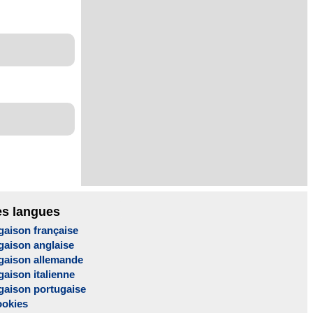
es langues
gaison française
gaison anglaise
gaison allemande
aison italienne
gaison portugaise
ookies