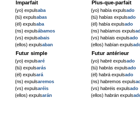
Imparfait
Plus-que-parfait
(yo) expuls
aba
(yo) había expuls
ado
(tú) expuls
abas
(tú) habías expuls
ado
(él) expuls
aba
(él) había expuls
ado
(ns) expuls
ábamos
(ns) habíamos expuls
a
(vs) expuls
abais
(vs) habíais expuls
ado
(ellos) expuls
aban
(ellos) habían expuls
ad
Futur simple
Futur antérieur
(yo) expuls
aré
(yo) habré expuls
ado
(tú) expuls
arás
(tú) habrás expuls
ado
(él) expuls
ará
(él) habrá expuls
ado
(ns) expuls
aremos
(ns) habremos expuls
a
(vs) expuls
aréis
(vs) habréis expuls
ado
(ellos) expuls
arán
(ellos) habrán expuls
ad