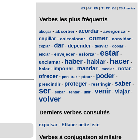
ES
|
FR
|
EN
|
IT
|
PT
|
DE
|
ES-América
Verbes les plus fréquents
acordar
-
-
-
-
absorber
avergonzar
abogar
comer
cepillar
-
-
-
-
coleccionar
convidar
dar
-
-
depender
-
-
-
copiar
desviar
doblar
estar
-
-
-
-
envejecer
esforzar
enojar
hacer
haber
hablar
exclamar
-
-
-
-
mandar
-
imponer
-
-
-
notar
-
halar
mediar
poder
ofrecer
-
-
-
-
picar
penetrar
saber
proteger
-
-
-
-
prescindir
restringir
ser
venir
viajar
-
-
-
-
-
-
sobar
tentar
unir
volver
Derniers verbes consultés
expulsar
-
Effacer cette liste
Verbes à conjugaison similaire