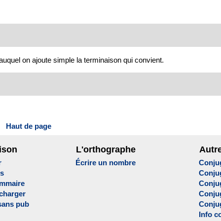
 auquel on ajoute simple la terminaison qui convient.
Haut de page
ison
L'orthographe
Autr
r
Écrire un nombre
Conju
es
Conju
ammaire
Conju
écharger
Conjug
sans pub
Conju
Info c