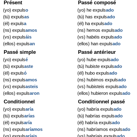
Présent
Passé composé
(yo) expuls
o
(yo) he expuls
ado
(tú) expuls
as
(tú) has expuls
ado
(él) expuls
a
(él) ha expuls
ado
(ns) expuls
amos
(ns) hemos expuls
ado
(vs) expuls
áis
(vs) habéis expuls
ado
(ellos) expuls
an
(ellos) han expuls
ado
Passé simple
Passé antérieur
(yo) expuls
é
(yo) hube expuls
ado
(tú) expuls
aste
(tú) hubiste expuls
ado
(él) expuls
ó
(él) hubo expuls
ado
(ns) expuls
amos
(ns) hubimos expuls
ado
(vs) expuls
asteis
(vs) hubisteis expuls
ado
(ellos) expuls
aron
(ellos) hubieron expuls
ado
Conditionnel
Conditionnel passé
(yo) expuls
aría
(yo) habría expuls
ado
(tú) expuls
arías
(tú) habrías expuls
ado
(él) expuls
aría
(él) habría expuls
ado
(ns) expuls
aríamos
(ns) habríamos expuls
ado
(vs) expuls
aríais
(vs) habríais expuls
ado