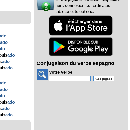
hors connexion sur ordinateur,
tablette et téléphone.
ado
s
ado
do
puls
ado
ls
ado
Conjugaison du verbe espagnol
uls
ado
Votre verbe
ado
s
ado
do
puls
ado
ls
ado
uls
ado