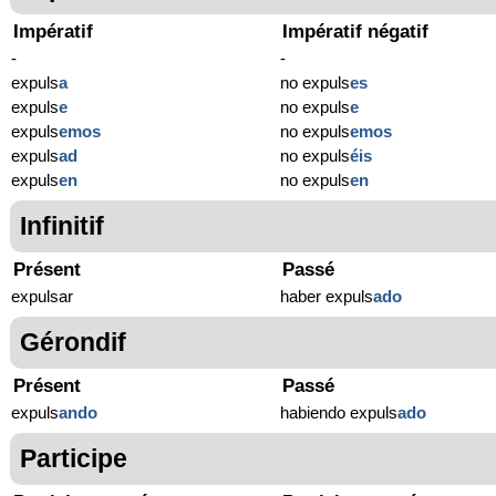
Impératif
Impératif négatif
-
-
expuls
a
no expuls
es
expuls
e
no expuls
e
expuls
emos
no expuls
emos
expuls
ad
no expuls
éis
expuls
en
no expuls
en
Infinitif
Présent
Passé
expulsar
haber expuls
ado
Gérondif
Présent
Passé
expuls
ando
habiendo expuls
ado
Participe