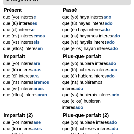
Présent
Passé
que (yo) interes
e
que (yo) haya interes
ado
que (tú) interes
es
que (tú) hayas interes
ado
que (él) interes
e
que (él) haya interes
ado
que (ns) interes
emos
que (ns) hayamos interes
ado
que (vs) interes
éis
que (vs) hayáis interes
ado
que (ellos) interes
en
que (ellos) hayan interes
ado
Imparfait
Plus-que-parfait
que (yo) interes
ara
que (yo) hubiera interes
ado
que (tú) interes
aras
que (tú) hubieras interes
ado
que (él) interes
ara
que (él) hubiera interes
ado
que (ns) interes
áramos
que (ns) hubiéramos
que (vs) interes
arais
interes
ado
que (ellos) interes
aran
que (vs) hubierais interes
ado
que (ellos) hubieran
interes
ado
Imparfait (2)
Plus-que-parfait (2)
que (yo) interes
ase
que (yo) hubiese interes
ado
que (tú) interes
ases
que (tú) hubieses interes
ado