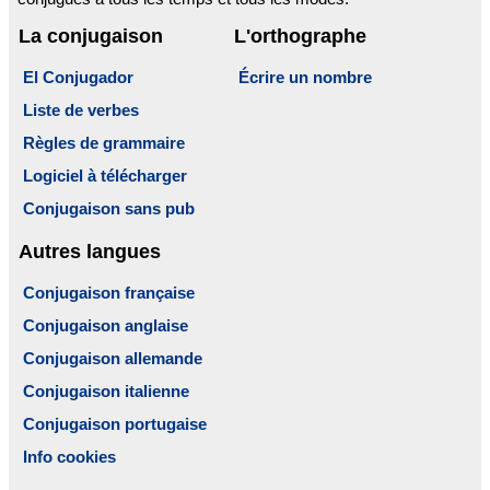
La conjugaison
L'orthographe
El Conjugador
Écrire un nombre
Liste de verbes
Règles de grammaire
Logiciel à télécharger
Conjugaison sans pub
Autres langues
Conjugaison française
Conjugaison anglaise
Conjugaison allemande
Conjugaison italienne
Conjugaison portugaise
Info cookies