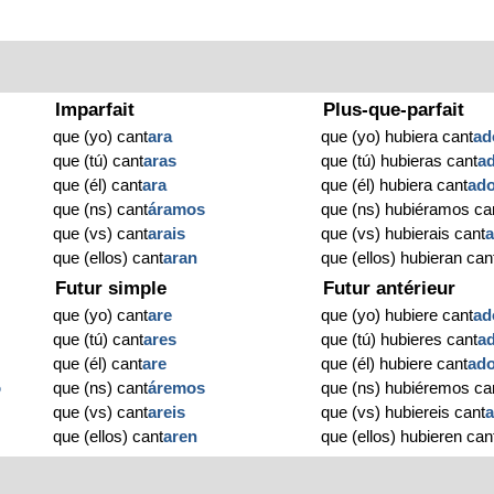
Imparfait
Plus-que-parfait
que (yo) cant
ara
que (yo) hubiera cant
ad
que (tú) cant
aras
que (tú) hubieras cant
a
que (él) cant
ara
que (él) hubiera cant
ad
que (ns) cant
áramos
que (ns) hubiéramos ca
que (vs) cant
arais
que (vs) hubierais cant
que (ellos) cant
aran
que (ellos) hubieran can
Futur simple
Futur antérieur
que (yo) cant
are
que (yo) hubiere cant
ad
que (tú) cant
ares
que (tú) hubieres cant
a
que (él) cant
are
que (él) hubiere cant
ad
o
que (ns) cant
áremos
que (ns) hubiéremos ca
que (vs) cant
areis
que (vs) hubiereis cant
que (ellos) cant
aren
que (ellos) hubieren can