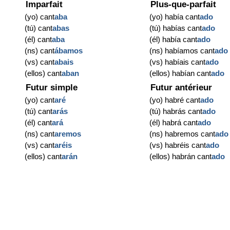
Imparfait
Plus-que-parfait
(yo) cant
aba
(yo) había cant
ado
(tú) cant
abas
(tú) habías cant
ado
(él) cant
aba
(él) había cant
ado
(ns) cant
ábamos
(ns) habíamos cant
ado
(vs) cant
abais
(vs) habíais cant
ado
(ellos) cant
aban
(ellos) habían cant
ado
Futur simple
Futur antérieur
(yo) cant
aré
(yo) habré cant
ado
(tú) cant
arás
(tú) habrás cant
ado
(él) cant
ará
(él) habrá cant
ado
(ns) cant
aremos
(ns) habremos cant
ado
(vs) cant
aréis
(vs) habréis cant
ado
(ellos) cant
arán
(ellos) habrán cant
ado