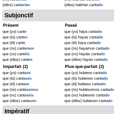
(ellos) cant
arían
(ellos) habrían cant
ado
Subjonctif
Présent
Passé
que (yo) cant
e
que (yo) haya cant
ado
que (tú) cant
es
que (tú) hayas cant
ado
que (él) cant
e
que (él) haya cant
ado
que (ns) cant
emos
que (ns) hayamos cant
ado
que (vs) cant
éis
que (vs) hayáis cant
ado
que (ellos) cant
en
que (ellos) hayan cant
ado
Imparfait (2)
Plus-que-parfait (2)
que (yo) cant
ase
que (yo) hubiese cant
ado
que (tú) cant
ases
que (tú) hubieses cant
ado
que (él) cant
ase
que (él) hubiese cant
ado
que (ns) cant
ásemos
que (ns) hubiésemos cant
ad
que (vs) cant
aseis
que (vs) hubieseis cant
ado
que (ellos) cant
asen
que (ellos) hubiesen cant
ado
Impératif