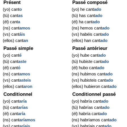
Présent
Passé composé
(yo) cant
o
(yo) he cant
ado
(tú) cant
as
(tú) has cant
ado
(él) cant
a
(él) ha cant
ado
(ns) cant
amos
(ns) hemos cant
ado
(vs) cant
áis
(vs) habéis cant
ado
(ellos) cant
an
(ellos) han cant
ado
Passé simple
Passé antérieur
(yo) cant
é
(yo) hube cant
ado
(tú) cant
aste
(tú) hubiste cant
ado
(él) cant
ó
(él) hubo cant
ado
(ns) cant
amos
(ns) hubimos cant
ado
(vs) cant
asteis
(vs) hubisteis cant
ado
(ellos) cant
aron
(ellos) hubieron cant
ado
Conditionnel
Conditionnel passé
(yo) cant
aría
(yo) habría cant
ado
(tú) cant
arías
(tú) habrías cant
ado
(él) cant
aría
(él) habría cant
ado
(ns) cant
aríamos
(ns) habríamos cant
ado
(vs) cant
aríais
(vs) habríais cant
ado