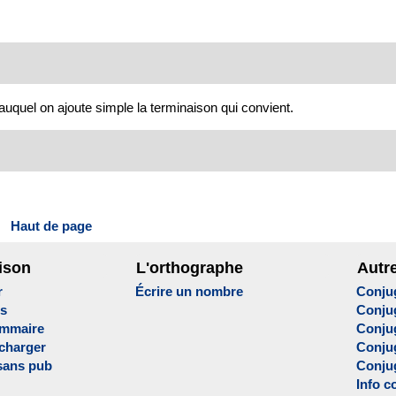
 auquel on ajoute simple la terminaison qui convient.
Haut de page
ison
L'orthographe
Autr
r
Écrire un nombre
Conju
es
Conju
ammaire
Conju
écharger
Conjug
sans pub
Conju
Info c