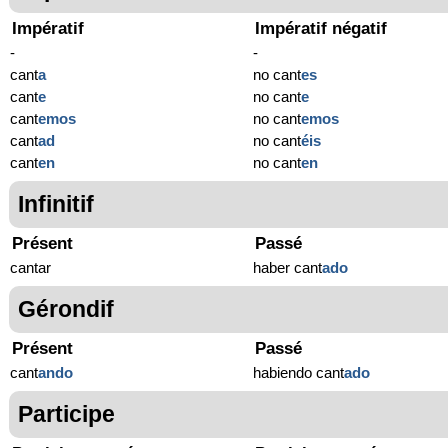
Impératif
Impératif négatif
-
-
cant
a
no cant
es
cant
e
no cant
e
cant
emos
no cant
emos
cant
ad
no cant
éis
cant
en
no cant
en
Infinitif
Présent
Passé
cantar
haber cant
ado
Gérondif
Présent
Passé
cant
ando
habiendo cant
ado
Participe