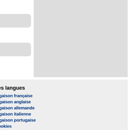
es langues
gaison française
gaison anglaise
gaison allemande
aison italienne
gaison portugaise
ookies