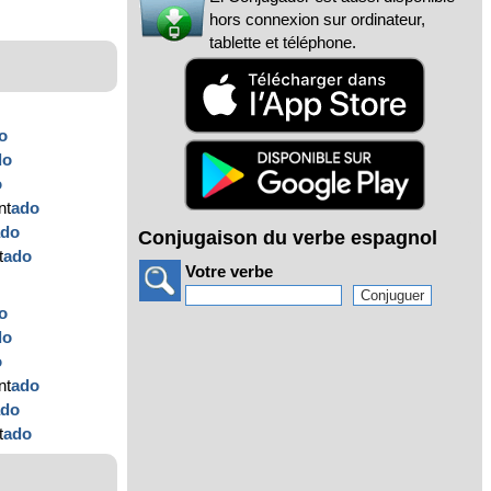
hors connexion sur ordinateur,
tablette et téléphone.
o
do
o
nt
ado
ado
Conjugaison du verbe espagnol
t
ado
Votre verbe
o
do
o
nt
ado
ado
t
ado