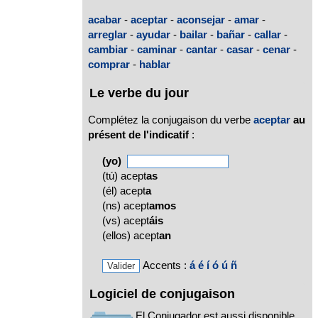
acabar
-
aceptar
-
aconsejar
-
amar
-
arreglar
-
ayudar
-
bailar
-
bañar
-
callar
-
cambiar
-
caminar
-
cantar
-
casar
-
cenar
-
comprar
-
hablar
Le verbe du jour
Complétez la conjugaison du verbe
aceptar
au
présent de l'indicatif
:
(yo)
(tú) acept
as
(él) acept
a
(ns) acept
amos
(vs) acept
áis
(ellos) acept
an
Accents :
á
é
í
ó
ú
ñ
Logiciel de conjugaison
El Conjugador est aussi disponible