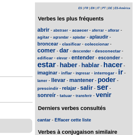
ES
|
FR
|
EN
|
IT
|
PT
|
DE
|
ES-América
Verbes les plus fréquents
abrir
-
-
-
-
-
acaecer
abstraer
aferrar
aflorar
-
-
-
aplaudir
-
agitar
agrandar
apiadar
broncear
-
-
-
clasificar
coleccionar
comer
dar
-
-
-
-
desconectar
descender
entender
-
-
-
esconder
-
edificar
elevar
estar
hacer
haber
hablar
-
-
-
-
ir
imaginar
-
-
-
-
-
inflar
interrogar
ingresar
poder
llevar
mantener
-
-
-
-
lamer
ser
salir
-
relajar
-
-
-
prescindir
venir
sonreír
-
-
-
tatuar
transferir
Derniers verbes consultés
cantar
-
Effacer cette liste
Verbes à conjugaison similaire