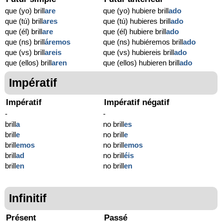
que (yo) brill
are
que (yo) hubiere brill
ado
que (tú) brill
ares
que (tú) hubieres brill
ado
que (él) brill
are
que (él) hubiere brill
ado
que (ns) brill
áremos
que (ns) hubiéremos brill
ado
que (vs) brill
areis
que (vs) hubiereis brill
ado
que (ellos) brill
aren
que (ellos) hubieren brill
ado
Impératif
Impératif
Impératif négatif
-
-
brill
a
no brill
es
brill
e
no brill
e
brill
emos
no brill
emos
brill
ad
no brill
éis
brill
en
no brill
en
Infinitif
Présent
Passé