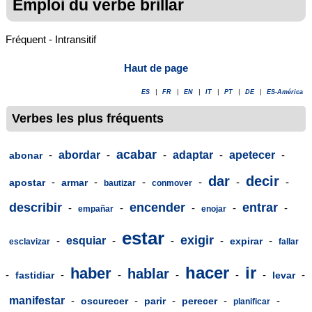
Emploi du verbe brillar
Fréquent - Intransitif
Haut de page
ES
|
FR
|
EN
|
IT
|
PT
|
DE
|
ES-América
Verbes les plus fréquents
acabar
-
abordar
-
-
adaptar
-
apetecer
-
abonar
dar
decir
-
-
-
-
-
-
apostar
armar
bautizar
conmover
describir
encender
entrar
-
-
-
-
-
empañar
enojar
estar
exigir
-
esquiar
-
-
-
-
expirar
esclavizar
fallar
hacer
ir
haber
hablar
-
-
-
-
-
-
-
fastidiar
levar
manifestar
-
-
-
-
-
oscurecer
parir
perecer
planificar