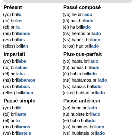
Présent
Passé composé
(yo) brill
o
(yo) he brill
ado
(tú) brill
as
(tú) has brill
ado
(él) brill
a
(él) ha brill
ado
(ns) brill
amos
(ns) hemos brill
ado
(vs) brill
áis
(vs) habéis brill
ado
(ellos) brill
an
(ellos) han brill
ado
Imparfait
Plus-que-parfait
(yo) brill
aba
(yo) había brill
ado
(tú) brill
abas
(tú) habías brill
ado
(él) brill
aba
(él) había brill
ado
(ns) brill
ábamos
(ns) habíamos brill
ado
(vs) brill
abais
(vs) habíais brill
ado
(ellos) brill
aban
(ellos) habían brill
ado
Passé simple
Passé antérieur
(yo) brill
é
(yo) hube brill
ado
(tú) brill
aste
(tú) hubiste brill
ado
(él) brill
ó
(él) hubo brill
ado
(ns) brill
amos
(ns) hubimos brill
ado
(vs) brill
asteis
(vs) hubisteis brill
ado