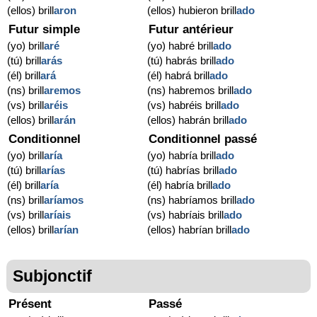
(ellos) brill
aron
(ellos) hubieron brill
ado
Futur simple
Futur antérieur
(yo) brill
aré
(yo) habré brill
ado
(tú) brill
arás
(tú) habrás brill
ado
(él) brill
ará
(él) habrá brill
ado
(ns) brill
aremos
(ns) habremos brill
ado
(vs) brill
aréis
(vs) habréis brill
ado
(ellos) brill
arán
(ellos) habrán brill
ado
Conditionnel
Conditionnel passé
(yo) brill
aría
(yo) habría brill
ado
(tú) brill
arías
(tú) habrías brill
ado
(él) brill
aría
(él) habría brill
ado
(ns) brill
aríamos
(ns) habríamos brill
ado
(vs) brill
aríais
(vs) habríais brill
ado
(ellos) brill
arían
(ellos) habrían brill
ado
Subjonctif
Présent
Passé