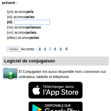
présent
:
(yo) aconsej
aría
(tú) aconsej
arías
(él)
(ns) aconsej
aríamos
(vs) aconsej
aríais
(ellos) aconsej
arían
Accents :
á
é
í
ó
ú
ñ
Logiciel de conjugaison
El Conjugador est aussi disponible hors connexion sur
ordinateur, tablette et téléphone.