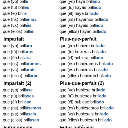
que (yo) brill
e
que (yo) haya brill
ado
que (tú) brill
es
que (tú) hayas brill
ado
que (él) brill
e
que (él) haya brill
ado
que (ns) brill
emos
que (ns) hayamos brill
ado
que (vs) brill
éis
que (vs) hayáis brill
ado
que (ellos) brill
en
que (ellos) hayan brill
ado
Imparfait
Plus-que-parfait
que (yo) brill
ara
que (yo) hubiera brill
ado
que (tú) brill
aras
que (tú) hubieras brill
ado
que (él) brill
ara
que (él) hubiera brill
ado
que (ns) brill
áramos
que (ns) hubiéramos brill
ado
que (vs) brill
arais
que (vs) hubierais brill
ado
que (ellos) brill
aran
que (ellos) hubieran brill
ado
Imparfait (2)
Plus-que-parfait (2)
que (yo) brill
ase
que (yo) hubiese brill
ado
que (tú) brill
ases
que (tú) hubieses brill
ado
que (él) brill
ase
que (él) hubiese brill
ado
que (ns) brill
ásemos
que (ns) hubiésemos brill
ado
que (vs) brill
aseis
que (vs) hubieseis brill
ado
que (ellos) brill
asen
que (ellos) hubiesen brill
ado
Futur simple
Futur antérieur