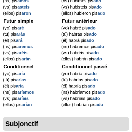
(ns) pis
amos
(ns) hubimos pis
ado
(vs) pis
asteis
(vs) hubisteis pis
ado
(ellos) pis
aron
(ellos) hubieron pis
ado
Futur simple
Futur antérieur
(yo) pis
aré
(yo) habré pis
ado
(tú) pis
arás
(tú) habrás pis
ado
(él) pis
ará
(él) habrá pis
ado
(ns) pis
aremos
(ns) habremos pis
ado
(vs) pis
aréis
(vs) habréis pis
ado
(ellos) pis
arán
(ellos) habrán pis
ado
Conditionnel
Conditionnel passé
(yo) pis
aría
(yo) habría pis
ado
(tú) pis
arías
(tú) habrías pis
ado
(él) pis
aría
(él) habría pis
ado
(ns) pis
aríamos
(ns) habríamos pis
ado
(vs) pis
aríais
(vs) habríais pis
ado
(ellos) pis
arían
(ellos) habrían pis
ado
Subjonctif