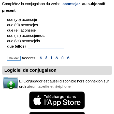
Complétez la conjugaison du verbe
aconsejar
au subjonctif
présent
:
que (yo) aconsej
e
que (tú) aconsej
es
que (él) aconsej
e
que (ns) aconsej
emos
que (vs) aconsej
éis
que (ellos)
Accents :
á
é
í
ó
ú
ñ
Logiciel de conjugaison
El Conjugador est aussi disponible hors connexion sur
ordinateur, tablette et téléphone.