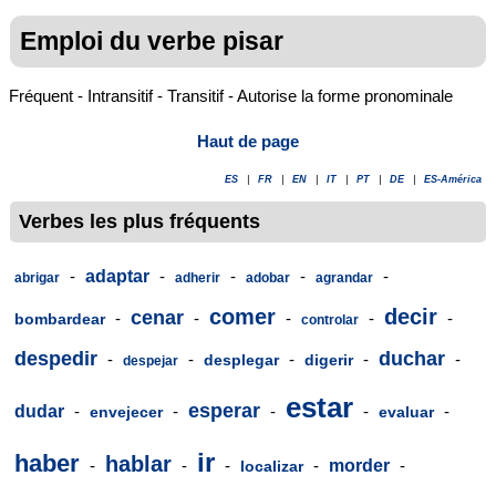
Emploi du verbe pisar
Fréquent - Intransitif - Transitif - Autorise la forme pronominale
Haut de page
ES
|
FR
|
EN
|
IT
|
PT
|
DE
|
ES-América
Verbes les plus fréquents
-
adaptar
-
-
-
-
abrigar
adherir
adobar
agrandar
comer
decir
cenar
-
-
-
-
-
bombardear
controlar
despedir
duchar
-
-
-
-
-
desplegar
digerir
despejar
estar
esperar
dudar
-
-
-
-
-
envejecer
evaluar
ir
haber
hablar
-
-
-
-
morder
-
localizar