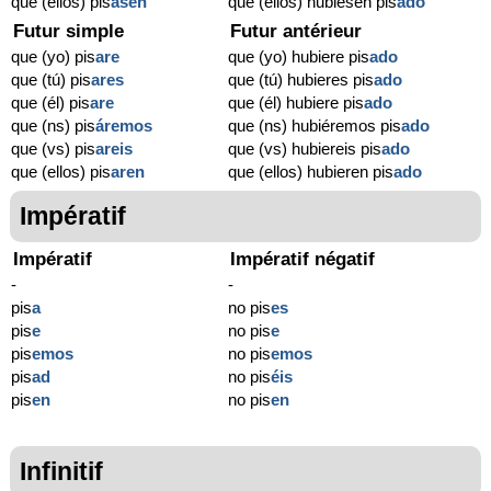
que (ellos) pis
asen
que (ellos) hubiesen pis
ado
Futur simple
Futur antérieur
que (yo) pis
are
que (yo) hubiere pis
ado
que (tú) pis
ares
que (tú) hubieres pis
ado
que (él) pis
are
que (él) hubiere pis
ado
que (ns) pis
áremos
que (ns) hubiéremos pis
ado
que (vs) pis
areis
que (vs) hubiereis pis
ado
que (ellos) pis
aren
que (ellos) hubieren pis
ado
Impératif
Impératif
Impératif négatif
-
-
pis
a
no pis
es
pis
e
no pis
e
pis
emos
no pis
emos
pis
ad
no pis
éis
pis
en
no pis
en
Infinitif