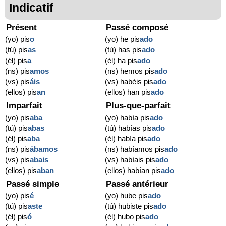
Indicatif
Présent
Passé composé
(yo) pis
o
(yo) he pis
ado
(tú) pis
as
(tú) has pis
ado
(él) pis
a
(él) ha pis
ado
(ns) pis
amos
(ns) hemos pis
ado
(vs) pis
áis
(vs) habéis pis
ado
(ellos) pis
an
(ellos) han pis
ado
Imparfait
Plus-que-parfait
(yo) pis
aba
(yo) había pis
ado
(tú) pis
abas
(tú) habías pis
ado
(él) pis
aba
(él) había pis
ado
(ns) pis
ábamos
(ns) habíamos pis
ado
(vs) pis
abais
(vs) habíais pis
ado
(ellos) pis
aban
(ellos) habían pis
ado
Passé simple
Passé antérieur
(yo) pis
é
(yo) hube pis
ado
(tú) pis
aste
(tú) hubiste pis
ado
(él) pis
ó
(él) hubo pis
ado