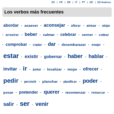
ES
|
FR
|
EN
|
IT
|
PT
|
DE
|
ES-América
Los verbos más frecuentes
aconsejar
abordar
-
-
-
-
-
acaecer
airear
aflorar
alojar
beber
-
-
-
-
celebrar
-
-
calmar
cerner
arrastrar
codear
dar
-
comprobar
-
-
-
-
-
desembarazar
copiar
enojar
estar
haber
hablar
existir
-
-
gobernar
-
-
-
ir
invitar
ofrecer
-
-
-
-
-
-
localizar
mojar
juntar
pedir
poder
-
-
-
-
-
planchar
persistir
planificar
querer
-
pretender
-
-
-
-
posar
recomenzar
remarcar
ser
venir
salir
-
-