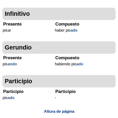
Infinitivo
Presente
Compuesto
pisar
haber pis
ado
Gerundio
Presente
Compuesto
pis
ando
habiendo pis
ado
Participio
Participio
Participio
pis
ado
-
Altura de página