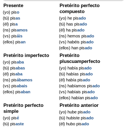
Presente
Pretérito perfecto
compuesto
(yo) pis
o
(tú) pis
as
(yo) he pis
ado
(él) pis
a
(tú) has pis
ado
(ns) pis
amos
(él) ha pis
ado
(vs) pis
áis
(ns) hemos pis
ado
(ellos) pis
an
(vs) habéis pis
ado
(ellos) han pis
ado
Pretérito imperfecto
Pretérito
pluscuamperfecto
(yo) pis
aba
(tú) pis
abas
(yo) había pis
ado
(él) pis
aba
(tú) habías pis
ado
(ns) pis
ábamos
(él) había pis
ado
(vs) pis
abais
(ns) habíamos pis
ado
(ellos) pis
aban
(vs) habíais pis
ado
(ellos) habían pis
ado
Pretérito perfecto
Pretérito anterior
simple
(yo) hube pis
ado
(yo) pis
é
(tú) hubiste pis
ado
(tú) pis
aste
(él) hubo pis
ado