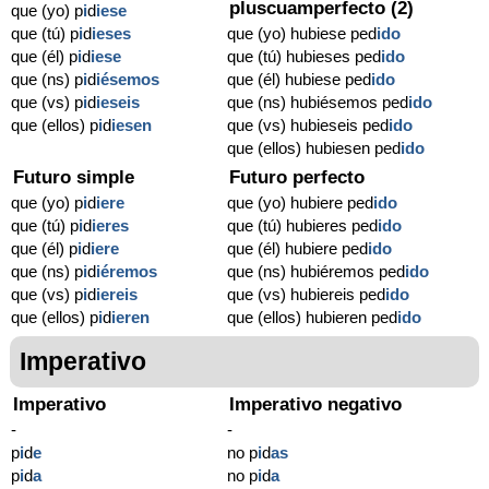
pluscuamperfecto (2)
que (yo) p
i
d
iese
que (tú) p
i
d
ieses
que (yo) hubiese ped
ido
que (él) p
i
d
iese
que (tú) hubieses ped
ido
que (ns) p
i
d
iésemos
que (él) hubiese ped
ido
que (vs) p
i
d
ieseis
que (ns) hubiésemos ped
ido
que (ellos) p
i
d
iesen
que (vs) hubieseis ped
ido
que (ellos) hubiesen ped
ido
Futuro simple
Futuro perfecto
que (yo) p
i
d
iere
que (yo) hubiere ped
ido
que (tú) p
i
d
ieres
que (tú) hubieres ped
ido
que (él) p
i
d
iere
que (él) hubiere ped
ido
que (ns) p
i
d
iéremos
que (ns) hubiéremos ped
ido
que (vs) p
i
d
iereis
que (vs) hubiereis ped
ido
que (ellos) p
i
d
ieren
que (ellos) hubieren ped
ido
Imperativo
Imperativo
Imperativo negativo
-
-
p
i
d
e
no p
i
d
as
p
i
d
a
no p
i
d
a