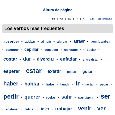
Altura de página
ES
|
FR
|
EN
|
IT
|
PT
|
DE
|
ES-América
Los verbos más frecuentes
-
-
-
-
atraer
-
absorber
afligir
bombardear
adobar
alargar
-
-
cepillar
-
-
-
-
carecer
consentir
conceder
copiar
dar
costar
enfadar
-
-
divorciar
-
-
-
entrevistar
estar
esperar
existir
-
-
-
-
guiar
-
gotear
ir
haber
hablar
-
-
-
-
-
-
-
halar
hundir
jactar
pecar
ser
pedir
querer
salir
-
-
-
-
-
rodar
santiguar
venir
ver
trabajar
-
-
-
tejer
-
-
-
-
tatuar
sostener