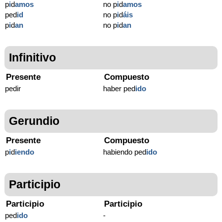
p
i
d
amos
no p
i
d
amos
ped
id
no p
i
d
áis
p
i
d
an
no p
i
d
an
Infinitivo
Presente
Compuesto
pedir
haber ped
ido
Gerundio
Presente
Compuesto
p
i
d
iendo
habiendo ped
ido
Participio
Participio
Participio
ped
ido
-