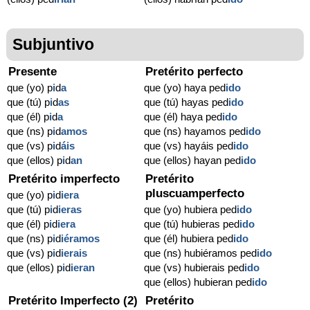
Subjuntivo
Presente
Pretérito perfecto
que (yo) p
i
d
a
que (yo) haya ped
ido
que (tú) p
i
d
as
que (tú) hayas ped
ido
que (él) p
i
d
a
que (él) haya ped
ido
que (ns) p
i
d
amos
que (ns) hayamos ped
ido
que (vs) p
i
d
áis
que (vs) hayáis ped
ido
que (ellos) p
i
d
an
que (ellos) hayan ped
ido
Pretérito imperfecto
Pretérito
pluscuamperfecto
que (yo) p
i
d
iera
que (tú) p
i
d
ieras
que (yo) hubiera ped
ido
que (él) p
i
d
iera
que (tú) hubieras ped
ido
que (ns) p
i
d
iéramos
que (él) hubiera ped
ido
que (vs) p
i
d
ierais
que (ns) hubiéramos ped
ido
que (ellos) p
i
d
ieran
que (vs) hubierais ped
ido
que (ellos) hubieran ped
ido
Pretérito Imperfecto (2)
Pretérito