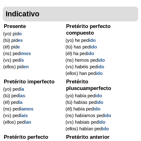
Indicativo
Presente
Pretérito perfecto
compuesto
(yo) p
i
d
o
(tú) p
i
d
es
(yo) he ped
ido
(él) p
i
d
e
(tú) has ped
ido
(ns) ped
imos
(él) ha ped
ido
(vs) ped
ís
(ns) hemos ped
ido
(ellos) p
i
d
en
(vs) habéis ped
ido
(ellos) han ped
ido
Pretérito imperfecto
Pretérito
pluscuamperfecto
(yo) ped
ía
(tú) ped
ías
(yo) había ped
ido
(él) ped
ía
(tú) habías ped
ido
(ns) ped
íamos
(él) había ped
ido
(vs) ped
íais
(ns) habíamos ped
ido
(ellos) ped
ían
(vs) habíais ped
ido
(ellos) habían ped
ido
Pretérito perfecto
Pretérito anterior