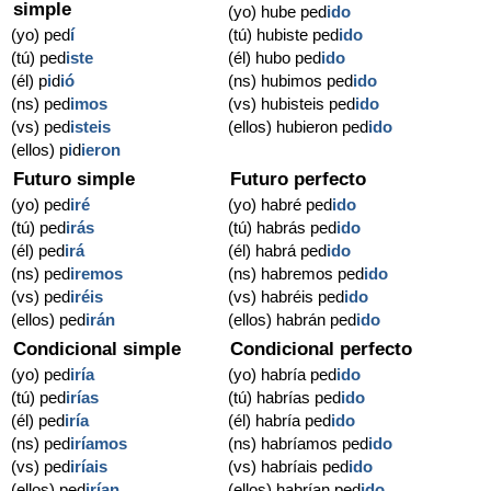
simple
(yo) hube ped
ido
(yo) ped
í
(tú) hubiste ped
ido
(tú) ped
iste
(él) hubo ped
ido
(él) p
i
d
ió
(ns) hubimos ped
ido
(ns) ped
imos
(vs) hubisteis ped
ido
(vs) ped
isteis
(ellos) hubieron ped
ido
(ellos) p
i
d
ieron
Futuro simple
Futuro perfecto
(yo) ped
iré
(yo) habré ped
ido
(tú) ped
irás
(tú) habrás ped
ido
(él) ped
irá
(él) habrá ped
ido
(ns) ped
iremos
(ns) habremos ped
ido
(vs) ped
iréis
(vs) habréis ped
ido
(ellos) ped
irán
(ellos) habrán ped
ido
Condicional simple
Condicional perfecto
(yo) ped
iría
(yo) habría ped
ido
(tú) ped
irías
(tú) habrías ped
ido
(él) ped
iría
(él) habría ped
ido
(ns) ped
iríamos
(ns) habríamos ped
ido
(vs) ped
iríais
(vs) habríais ped
ido
(ellos) ped
irían
(ellos) habrían ped
ido