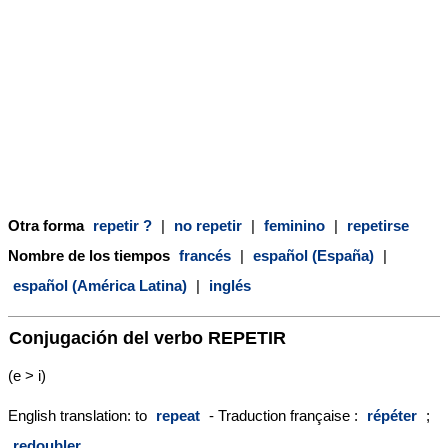
Otra forma
repetir ?
|
no repetir
|
feminino
|
repetirse
Nombre de los tiempos
francés
|
español (España)
|
español (América Latina)
|
inglés
Conjugación del verbo
REPETIR
(e > i)
English translation: to
repeat
- Traduction française :
répéter
;
redoubler