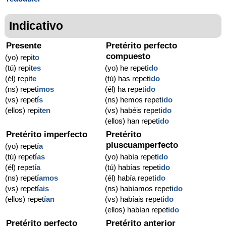
Indicativo
Presente
Pretérito perfecto
compuesto
(yo) rep
i
t
o
(tú) rep
i
t
es
(yo) he repet
ido
(él) rep
i
t
e
(tú) has repet
ido
(ns) repet
imos
(él) ha repet
ido
(vs) repet
ís
(ns) hemos repet
ido
(ellos) rep
i
t
en
(vs) habéis repet
ido
(ellos) han repet
ido
Pretérito imperfecto
Pretérito
pluscuamperfecto
(yo) repet
ía
(tú) repet
ías
(yo) había repet
ido
(él) repet
ía
(tú) habías repet
ido
(ns) repet
íamos
(él) había repet
ido
(vs) repet
íais
(ns) habíamos repet
ido
(ellos) repet
ían
(vs) habíais repet
ido
(ellos) habían repet
ido
Pretérito perfecto
Pretérito anterior