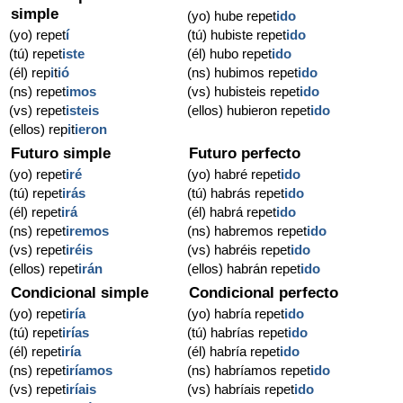
simple
(yo) hube repet
ido
(yo) repet
í
(tú) hubiste repet
ido
(tú) repet
iste
(él) hubo repet
ido
(él) rep
i
t
ió
(ns) hubimos repet
ido
(ns) repet
imos
(vs) hubisteis repet
ido
(vs) repet
isteis
(ellos) hubieron repet
ido
(ellos) rep
i
t
ieron
Futuro simple
Futuro perfecto
(yo) repet
iré
(yo) habré repet
ido
(tú) repet
irás
(tú) habrás repet
ido
(él) repet
irá
(él) habrá repet
ido
(ns) repet
iremos
(ns) habremos repet
ido
(vs) repet
iréis
(vs) habréis repet
ido
(ellos) repet
irán
(ellos) habrán repet
ido
Condicional simple
Condicional perfecto
(yo) repet
iría
(yo) habría repet
ido
(tú) repet
irías
(tú) habrías repet
ido
(él) repet
iría
(él) habría repet
ido
(ns) repet
iríamos
(ns) habríamos repet
ido
(vs) repet
iríais
(vs) habríais repet
ido