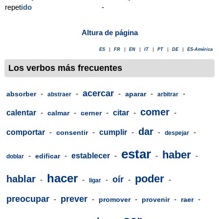
repet
ido
-
Altura de página
ES
|
FR
|
EN
|
IT
|
PT
|
DE
|
ES-América
Los verbos más frecuentes
acercar
-
-
-
-
-
absorber
aparar
abstraer
arbitrar
comer
calentar
-
-
-
citar
-
-
calmar
cerner
dar
comportar
-
-
cumplir
-
-
-
consentir
despejar
estar
haber
-
-
establecer
-
-
-
edificar
doblar
hacer
poder
hablar
oír
-
-
-
-
-
ligar
preocupar
prever
-
-
-
-
-
promover
provenir
raer