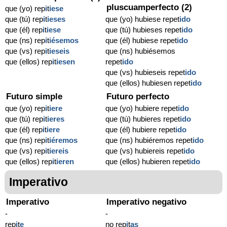
pluscuamperfecto (2)
que (yo) rep
i
t
iese
que (tú) rep
i
t
ieses
que (yo) hubiese repet
ido
que (él) rep
i
t
iese
que (tú) hubieses repet
ido
que (ns) rep
i
t
iésemos
que (él) hubiese repet
ido
que (vs) rep
i
t
ieseis
que (ns) hubiésemos
que (ellos) rep
i
t
iesen
repet
ido
que (vs) hubieseis repet
ido
que (ellos) hubiesen repet
ido
Futuro simple
Futuro perfecto
que (yo) rep
i
t
iere
que (yo) hubiere repet
ido
que (tú) rep
i
t
ieres
que (tú) hubieres repet
ido
que (él) rep
i
t
iere
que (él) hubiere repet
ido
que (ns) rep
i
t
iéremos
que (ns) hubiéremos repet
ido
que (vs) rep
i
t
iereis
que (vs) hubiereis repet
ido
que (ellos) rep
i
t
ieren
que (ellos) hubieren repet
ido
Imperativo
Imperativo
Imperativo negativo
-
-
rep
i
t
e
no rep
i
t
as