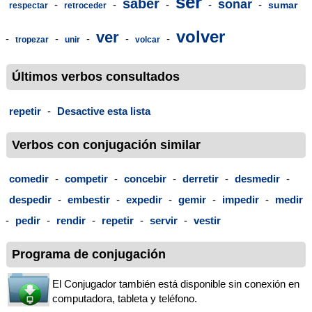
ser
saber
sonar
-
-
-
-
-
sumar
respectar
retroceder
volver
ver
-
-
-
-
-
tropezar
unir
volcar
Últimos verbos consultados
repetir
-
Desactive esta lista
Verbos con conjugación similar
comedir
-
competir
-
concebir
-
derretir
-
desmedir
-
despedir
-
embestir
-
expedir
-
gemir
-
impedir
-
medir
-
pedir
-
rendir
-
repetir
-
servir
-
vestir
Programa de conjugación
El Conjugador también está disponible sin conexión en
computadora, tableta y teléfono.