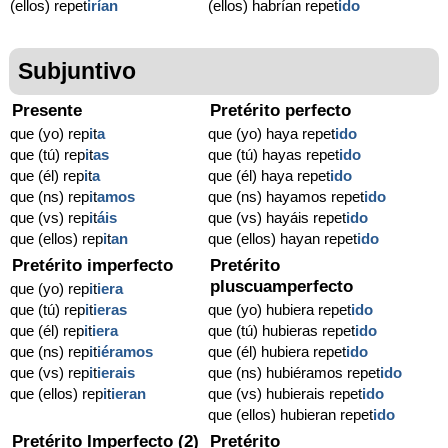
(ellos) repet
irían
(ellos) habrían repet
ido
Subjuntivo
Presente
Pretérito perfecto
que (yo) rep
i
t
a
que (yo) haya repet
ido
que (tú) rep
i
t
as
que (tú) hayas repet
ido
que (él) rep
i
t
a
que (él) haya repet
ido
que (ns) rep
i
t
amos
que (ns) hayamos repet
ido
que (vs) rep
i
t
áis
que (vs) hayáis repet
ido
que (ellos) rep
i
t
an
que (ellos) hayan repet
ido
Pretérito imperfecto
Pretérito
pluscuamperfecto
que (yo) rep
i
t
iera
que (tú) rep
i
t
ieras
que (yo) hubiera repet
ido
que (él) rep
i
t
iera
que (tú) hubieras repet
ido
que (ns) rep
i
t
iéramos
que (él) hubiera repet
ido
que (vs) rep
i
t
ierais
que (ns) hubiéramos repet
ido
que (ellos) rep
i
t
ieran
que (vs) hubierais repet
ido
que (ellos) hubieran repet
ido
Pretérito Imperfecto (2)
Pretérito