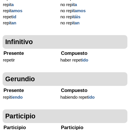
rep
i
t
a
no rep
i
t
a
rep
i
t
amos
no rep
i
t
amos
repet
id
no rep
i
t
áis
rep
i
t
an
no rep
i
t
an
Infinitivo
Presente
Compuesto
repetir
haber repet
ido
Gerundio
Presente
Compuesto
rep
i
t
iendo
habiendo repet
ido
Participio
Participio
Participio