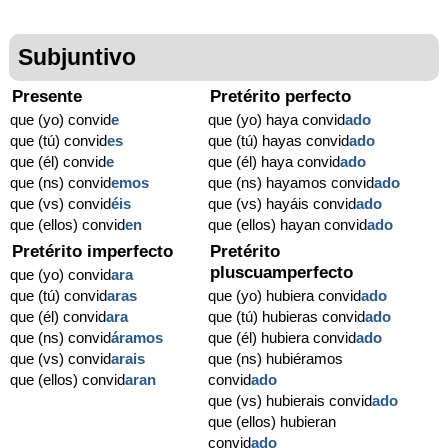
Subjuntivo
Presente
Pretérito perfecto
que (yo) convid
e
que (yo) haya convid
ado
que (tú) convid
es
que (tú) hayas convid
ado
que (él) convid
e
que (él) haya convid
ado
que (ns) convid
emos
que (ns) hayamos convid
ado
que (vs) convid
éis
que (vs) hayáis convid
ado
que (ellos) convid
en
que (ellos) hayan convid
ado
Pretérito imperfecto
Pretérito
pluscuamperfecto
que (yo) convid
ara
que (tú) convid
aras
que (yo) hubiera convid
ado
que (él) convid
ara
que (tú) hubieras convid
ado
que (ns) convid
áramos
que (él) hubiera convid
ado
que (vs) convid
arais
que (ns) hubiéramos
que (ellos) convid
aran
convid
ado
que (vs) hubierais convid
ado
que (ellos) hubieran
convid
ado