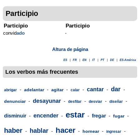
Participio
Participio
Participio
convid
ado
-
Altura de página
ES
|
FR
|
EN
|
IT
|
PT
|
DE
|
ES-América
Los verbos más frecuentes
dar
cantar
-
-
-
-
-
-
adelantar
agitar
abrigar
calar
desayunar
-
-
-
-
-
denunciar
desfilar
desviar
diseñar
estar
encender
disminuir
-
-
-
fregar
-
-
fugar
hacer
haber
hablar
-
-
-
-
-
hornear
ingresar