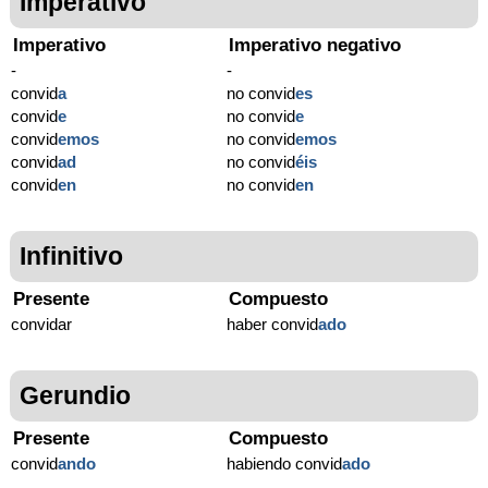
Imperativo
Imperativo
Imperativo negativo
-
-
convid
a
no convid
es
convid
e
no convid
e
convid
emos
no convid
emos
convid
ad
no convid
éis
convid
en
no convid
en
Infinitivo
Presente
Compuesto
convidar
haber convid
ado
Gerundio
Presente
Compuesto
convid
ando
habiendo convid
ado