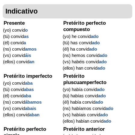
Indicativo
Presente
Pretérito perfecto
compuesto
(yo) convid
o
(tú) convid
as
(yo) he convid
ado
(él) convid
a
(tú) has convid
ado
(ns) convid
amos
(él) ha convid
ado
(vs) convid
áis
(ns) hemos convid
ado
(ellos) convid
an
(vs) habéis convid
ado
(ellos) han convid
ado
Pretérito imperfecto
Pretérito
pluscuamperfecto
(yo) convid
aba
(tú) convid
abas
(yo) había convid
ado
(él) convid
aba
(tú) habías convid
ado
(ns) convid
ábamos
(él) había convid
ado
(vs) convid
abais
(ns) habíamos convid
ado
(ellos) convid
aban
(vs) habíais convid
ado
(ellos) habían convid
ado
Pretérito perfecto
Pretérito anterior