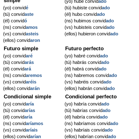
simple
(yo) hube convid
ado
(yo) convid
é
(tú) hubiste convid
ado
(tú) convid
aste
(él) hubo convid
ado
(él) convid
ó
(ns) hubimos convid
ado
(ns) convid
amos
(vs) hubisteis convid
ado
(vs) convid
asteis
(ellos) hubieron convid
ado
(ellos) convid
aron
Futuro simple
Futuro perfecto
(yo) convid
aré
(yo) habré convid
ado
(tú) convid
arás
(tú) habrás convid
ado
(él) convid
ará
(él) habrá convid
ado
(ns) convid
aremos
(ns) habremos convid
ado
(vs) convid
aréis
(vs) habréis convid
ado
(ellos) convid
arán
(ellos) habrán convid
ado
Condicional simple
Condicional perfecto
(yo) convid
aría
(yo) habría convid
ado
(tú) convid
arías
(tú) habrías convid
ado
(él) convid
aría
(él) habría convid
ado
(ns) convid
aríamos
(ns) habríamos convid
ado
(vs) convid
aríais
(vs) habríais convid
ado
(ellos) convid
arían
(ellos) habrían convid
ado