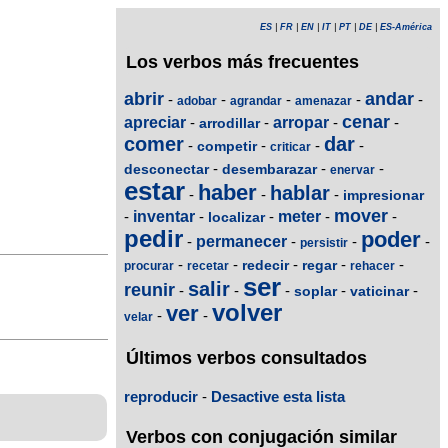
ES
|
FR
|
EN
|
IT
|
PT
|
DE
|
ES-América
Los verbos más frecuentes
abrir
andar
-
-
-
-
-
adobar
agrandar
amenazar
cenar
apreciar
-
-
arropar
-
-
arrodillar
comer
dar
-
-
-
-
competir
criticar
-
-
-
desconectar
desembarazar
enervar
estar
haber
hablar
-
-
-
impresionar
mover
-
inventar
-
-
meter
-
-
localizar
pedir
poder
-
permanecer
-
-
-
persistir
-
-
-
-
-
redecir
regar
procurar
recetar
rehacer
ser
salir
reunir
-
-
-
-
-
soplar
vaticinar
volver
ver
-
-
velar
Últimos verbos consultados
reproducir
-
Desactive esta lista
Verbos con conjugación similar