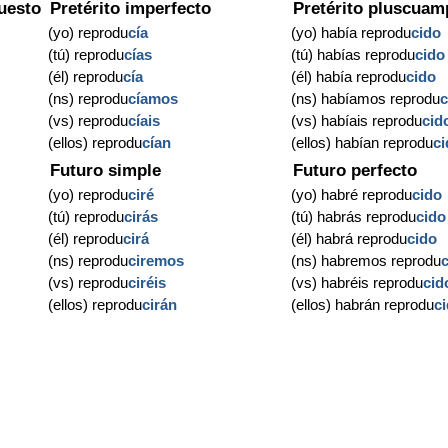
uesto
Pretérito imperfecto
Pretérito pluscuam
(yo) reprodu
cía
(yo) había reprodu
cido
(tú) reprodu
cías
(tú) habías reprodu
cido
(él) reprodu
cía
(él) había reprodu
cido
(ns) reprodu
cíamos
(ns) habíamos reprodu
c
(vs) reprodu
cíais
(vs) habíais reprodu
cid
(ellos) reprodu
cían
(ellos) habían reprodu
c
Futuro simple
Futuro perfecto
(yo) reprodu
ciré
(yo) habré reprodu
cido
(tú) reprodu
cirás
(tú) habrás reprodu
cido
(él) reprodu
cirá
(él) habrá reprodu
cido
(ns) reprodu
ciremos
(ns) habremos reprodu
(vs) reprodu
ciréis
(vs) habréis reprodu
cid
(ellos) reprodu
cirán
(ellos) habrán reprodu
c