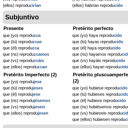
(ellos) reprodu
cirían
(ellos) habrían reprodu
cido
Subjuntivo
Presente
Pretérito perfecto
que (yo) reprodu
zca
que (yo) haya reprodu
cido
que (tú) reprodu
zcas
que (tú) hayas reprodu
cido
que (él) reprodu
zca
que (él) haya reprodu
cido
que (ns) reprodu
zcamos
que (ns) hayamos reprodu
ci
que (vs) reprodu
zcáis
que (vs) hayáis reprodu
cido
que (ellos) reprodu
zcan
que (ellos) hayan reprodu
cid
Pretérito Imperfecto (2)
Pretérito pluscuamperfe
(2)
que (yo) reprodu
jese
que (tú) reprodu
jeses
que (yo) hubiese reprodu
cido
que (él) reprodu
jese
que (tú) hubieses reprodu
cid
que (ns) reprodu
jésemos
que (él) hubiese reprodu
cido
que (vs) reprodu
jeseis
que (ns) hubiésemos reprodu
que (ellos) reprodu
jesen
que (vs) hubieseis reprodu
ci
que (ellos) hubiesen reprodu
c