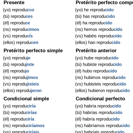
Presente
Pretérito perfecto comp
(yo) reprodu
zco
(yo) he reprodu
cido
(tú) reprodu
ces
(tú) has reprodu
cido
(él) reprodu
ce
(él) ha reprodu
cido
(ns) reprodu
cimos
(ns) hemos reprodu
cido
(vs) reprodu
cís
(vs) habéis reprodu
cido
(ellos) reprodu
cen
(ellos) han reprodu
cido
Pretérito perfecto simple
Pretérito anterior
(yo) reprodu
je
(yo) hube reprodu
cido
(tú) reprodu
jiste
(tú) hubiste reprodu
cido
(él) reprodu
jo
(él) hubo reprodu
cido
(ns) reprodu
jimos
(ns) hubimos reprodu
cido
(vs) reprodu
jisteis
(vs) hubisteis reprodu
cido
(ellos) reprodu
jeron
(ellos) hubieron reprodu
cido
Condicional simple
Condicional perfecto
(yo) reprodu
ciría
(yo) habría reprodu
cido
(tú) reprodu
cirías
(tú) habrías reprodu
cido
(él) reprodu
ciría
(él) habría reprodu
cido
(ns) reprodu
ciríamos
(ns) habríamos reprodu
cido
(vs) reprodu
ciríais
(vs) habríais reprodu
cido