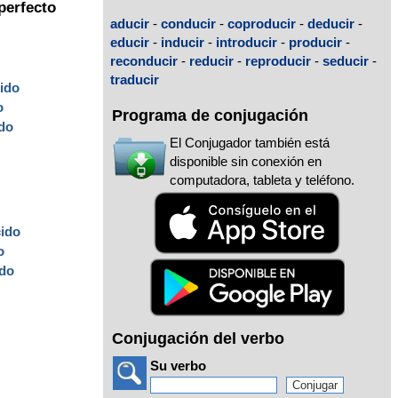
perfecto
aducir
-
conducir
-
coproducir
-
deducir
-
educir
-
inducir
-
introducir
-
producir
-
reconducir
-
reducir
-
reproducir
-
seducir
-
traducir
ido
o
Programa de conjugación
ido
El Conjugador también está
disponible sin conexión en
computadora, tableta y teléfono.
cido
o
ido
Conjugación del verbo
Su verbo