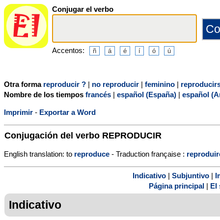
Conjugar el verbo
Accentos:
Otra forma
reproducir ?
|
no reproducir
|
feminino
|
reproducir
Nombre de los tiempos
francés
|
español (España)
|
español (A
Imprimir
-
Exportar a Word
Conjugación del verbo
REPRODUCIR
English translation: to
reproduce
- Traduction française :
reproduir
Indicativo
|
Subjuntivo
|
I
Página principal
|
El 
Indicativo