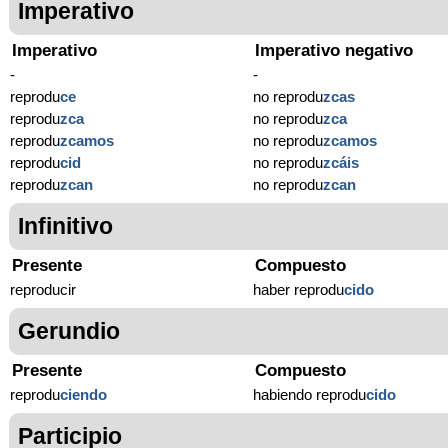
Imperativo
Imperativo
Imperativo negativo
-
-
reprodu
ce
no reprodu
zcas
reprodu
zca
no reprodu
zca
reprodu
zcamos
no reprodu
zcamos
reprodu
cid
no reprodu
zcáis
reprodu
zcan
no reprodu
zcan
Infinitivo
Presente
Compuesto
reproducir
haber reprodu
cido
Gerundio
Presente
Compuesto
reprodu
ciendo
habiendo reprodu
cido
Participio