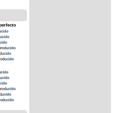
perfecto
u
cido
du
cido
cido
produ
cido
odu
cido
rodu
cido
u
cido
du
cido
cido
produ
cido
odu
cido
rodu
cido