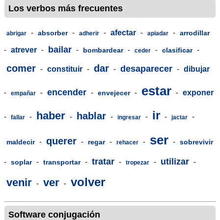
Los verbos más frecuentes
-
-
-
afectar
-
-
absorber
arrodillar
abrigar
adherir
apiadar
bailar
-
atrever
-
-
-
-
-
bombardear
clasificar
ceder
comer
dar
desaparecer
-
constituir
-
-
-
dibujar
estar
encender
-
-
-
-
-
exponer
envejecer
empañar
ir
haber
hablar
-
-
-
-
-
-
-
fallar
ingresar
jactar
ser
querer
-
-
-
-
-
maldecir
regar
sobrevivir
rehacer
tratar
utilizar
-
-
-
-
-
-
soplar
transportar
tropezar
volver
venir
ver
-
-
Software conjugación