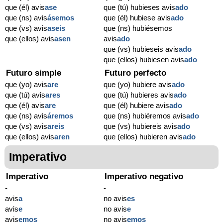
que (él) avis
ase
que (tú) hubieses avis
ado
que (ns) avis
ásemos
que (él) hubiese avis
ado
que (vs) avis
aseis
que (ns) hubiésemos
que (ellos) avis
asen
avis
ado
que (vs) hubieseis avis
ado
que (ellos) hubiesen avis
ado
Futuro simple
Futuro perfecto
que (yo) avis
are
que (yo) hubiere avis
ado
que (tú) avis
ares
que (tú) hubieres avis
ado
que (él) avis
are
que (él) hubiere avis
ado
que (ns) avis
áremos
que (ns) hubiéremos avis
ado
que (vs) avis
areis
que (vs) hubiereis avis
ado
que (ellos) avis
aren
que (ellos) hubieren avis
ado
Imperativo
Imperativo
Imperativo negativo
-
-
avis
a
no avis
es
avis
e
no avis
e
avis
emos
no avis
emos