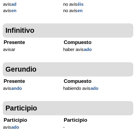
avis
ad
no avis
éis
avis
en
no avis
en
Infinitivo
Presente
Compuesto
avisar
haber avis
ado
Gerundio
Presente
Compuesto
avis
ando
habiendo avis
ado
Participio
Participio
Participio
avis
ado
-