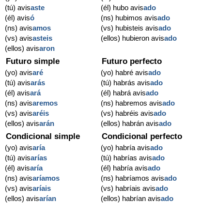
(tú) avis
aste
(él) hubo avis
ado
(él) avis
ó
(ns) hubimos avis
ado
(ns) avis
amos
(vs) hubisteis avis
ado
(vs) avis
asteis
(ellos) hubieron avis
ado
(ellos) avis
aron
Futuro simple
Futuro perfecto
(yo) avis
aré
(yo) habré avis
ado
(tú) avis
arás
(tú) habrás avis
ado
(él) avis
ará
(él) habrá avis
ado
(ns) avis
aremos
(ns) habremos avis
ado
(vs) avis
aréis
(vs) habréis avis
ado
(ellos) avis
arán
(ellos) habrán avis
ado
Condicional simple
Condicional perfecto
(yo) avis
aría
(yo) habría avis
ado
(tú) avis
arías
(tú) habrías avis
ado
(él) avis
aría
(él) habría avis
ado
(ns) avis
aríamos
(ns) habríamos avis
ado
(vs) avis
aríais
(vs) habríais avis
ado
(ellos) avis
arían
(ellos) habrían avis
ado