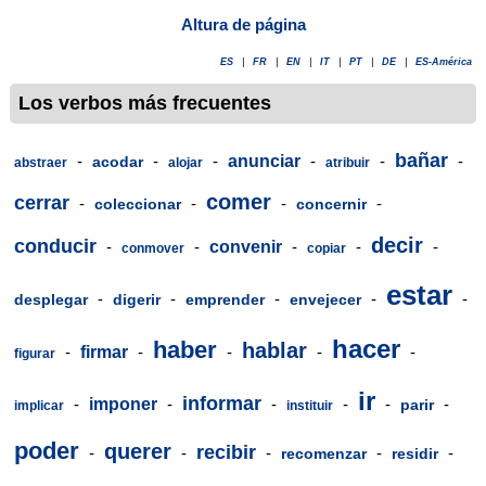
Altura de página
ES
|
FR
|
EN
|
IT
|
PT
|
DE
|
ES-América
Los verbos más frecuentes
bañar
-
-
-
anunciar
-
-
-
acodar
abstraer
alojar
atribuir
comer
cerrar
-
-
-
-
coleccionar
concernir
decir
conducir
-
-
convenir
-
-
-
conmover
copiar
estar
-
-
-
-
-
desplegar
digerir
emprender
envejecer
hacer
haber
hablar
-
firmar
-
-
-
-
figurar
ir
informar
-
imponer
-
-
-
-
-
parir
implicar
instituir
poder
querer
recibir
-
-
-
-
-
recomenzar
residir