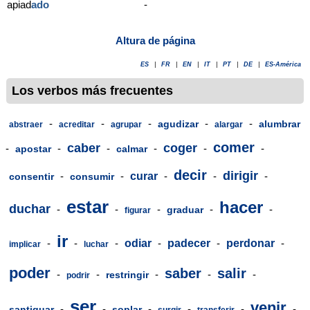
apiad
ado
-
Altura de página
ES
|
FR
|
EN
|
IT
|
PT
|
DE
|
ES-América
Los verbos más frecuentes
-
-
-
-
-
agudizar
alumbrar
abstraer
acreditar
agrupar
alargar
comer
caber
coger
-
-
-
-
-
-
apostar
calmar
decir
dirigir
-
-
curar
-
-
-
consentir
consumir
estar
hacer
duchar
-
-
-
-
-
graduar
figurar
ir
-
-
-
odiar
-
padecer
-
perdonar
-
implicar
luchar
poder
saber
salir
-
-
-
-
-
restringir
podrir
ser
venir
-
-
-
-
-
-
santiguar
soplar
surgir
transferir