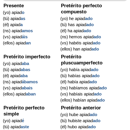
Presente
Pretérito perfecto
compuesto
(yo) apiad
o
(tú) apiad
as
(yo) he apiad
ado
(él) apiad
a
(tú) has apiad
ado
(ns) apiad
amos
(él) ha apiad
ado
(vs) apiad
áis
(ns) hemos apiad
ado
(ellos) apiad
an
(vs) habéis apiad
ado
(ellos) han apiad
ado
Pretérito imperfecto
Pretérito
pluscuamperfecto
(yo) apiad
aba
(tú) apiad
abas
(yo) había apiad
ado
(él) apiad
aba
(tú) habías apiad
ado
(ns) apiad
ábamos
(él) había apiad
ado
(vs) apiad
abais
(ns) habíamos apiad
ado
(ellos) apiad
aban
(vs) habíais apiad
ado
(ellos) habían apiad
ado
Pretérito perfecto
Pretérito anterior
simple
(yo) hube apiad
ado
(yo) apiad
é
(tú) hubiste apiad
ado
(tú) apiad
aste
(él) hubo apiad
ado