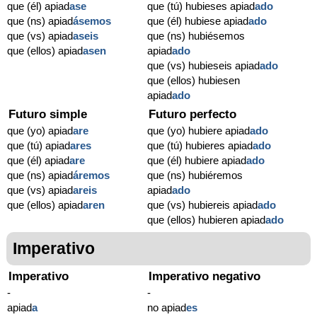
que (él) apiad
ase
que (tú) hubieses apiad
ado
que (ns) apiad
ásemos
que (él) hubiese apiad
ado
que (vs) apiad
aseis
que (ns) hubiésemos
que (ellos) apiad
asen
apiad
ado
que (vs) hubieseis apiad
ado
que (ellos) hubiesen
apiad
ado
Futuro simple
Futuro perfecto
que (yo) apiad
are
que (yo) hubiere apiad
ado
que (tú) apiad
ares
que (tú) hubieres apiad
ado
que (él) apiad
are
que (él) hubiere apiad
ado
que (ns) apiad
áremos
que (ns) hubiéremos
que (vs) apiad
areis
apiad
ado
que (ellos) apiad
aren
que (vs) hubiereis apiad
ado
que (ellos) hubieren apiad
ado
Imperativo
Imperativo
Imperativo negativo
-
-
apiad
a
no apiad
es