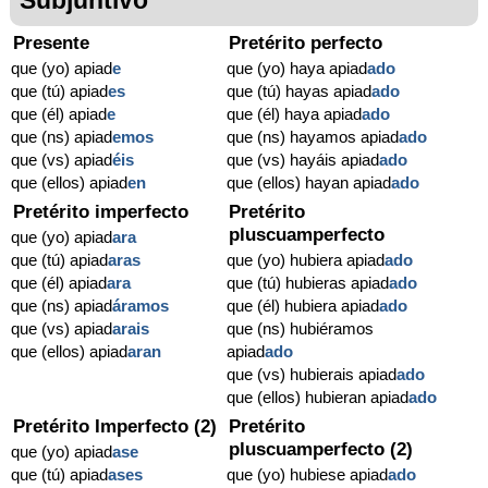
Presente
Pretérito perfecto
que (yo) apiad
e
que (yo) haya apiad
ado
que (tú) apiad
es
que (tú) hayas apiad
ado
que (él) apiad
e
que (él) haya apiad
ado
que (ns) apiad
emos
que (ns) hayamos apiad
ado
que (vs) apiad
éis
que (vs) hayáis apiad
ado
que (ellos) apiad
en
que (ellos) hayan apiad
ado
Pretérito imperfecto
Pretérito
pluscuamperfecto
que (yo) apiad
ara
que (tú) apiad
aras
que (yo) hubiera apiad
ado
que (él) apiad
ara
que (tú) hubieras apiad
ado
que (ns) apiad
áramos
que (él) hubiera apiad
ado
que (vs) apiad
arais
que (ns) hubiéramos
que (ellos) apiad
aran
apiad
ado
que (vs) hubierais apiad
ado
que (ellos) hubieran apiad
ado
Pretérito Imperfecto (2)
Pretérito
pluscuamperfecto (2)
que (yo) apiad
ase
que (tú) apiad
ases
que (yo) hubiese apiad
ado