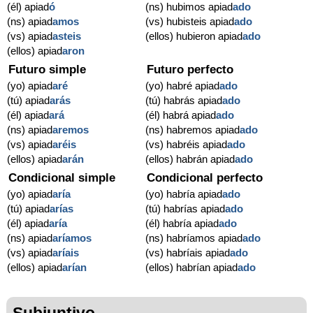
(él) apiad
ó
(ns) hubimos apiad
ado
(ns) apiad
amos
(vs) hubisteis apiad
ado
(vs) apiad
asteis
(ellos) hubieron apiad
ado
(ellos) apiad
aron
Futuro simple
Futuro perfecto
(yo) apiad
aré
(yo) habré apiad
ado
(tú) apiad
arás
(tú) habrás apiad
ado
(él) apiad
ará
(él) habrá apiad
ado
(ns) apiad
aremos
(ns) habremos apiad
ado
(vs) apiad
aréis
(vs) habréis apiad
ado
(ellos) apiad
arán
(ellos) habrán apiad
ado
Condicional simple
Condicional perfecto
(yo) apiad
aría
(yo) habría apiad
ado
(tú) apiad
arías
(tú) habrías apiad
ado
(él) apiad
aría
(él) habría apiad
ado
(ns) apiad
aríamos
(ns) habríamos apiad
ado
(vs) apiad
aríais
(vs) habríais apiad
ado
(ellos) apiad
arían
(ellos) habrían apiad
ado
Subjuntivo