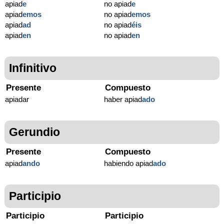
apiad
e
no apiad
e
apiad
emos
no apiad
emos
apiad
ad
no apiad
éis
apiad
en
no apiad
en
Infinitivo
Presente
Compuesto
apiadar
haber apiad
ado
Gerundio
Presente
Compuesto
apiad
ando
habiendo apiad
ado
Participio
Participio
Participio